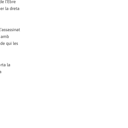
de l’Ebre
er la dreta
’assassinat
n amb
de qui les
rta la
a