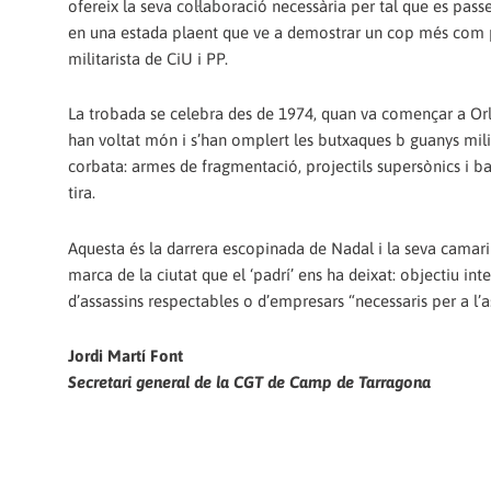
ofereix la seva col·laboració necessària per tal que es passe
en una estada plaent que ve a demostrar un cop més com po
militarista de CiU i PP.
La trobada se celebra des de 1974, quan va començar a Orlan
han voltat món i s’han omplert les butxaques b guanys mi
corbata: armes de fragmentació, projectils supersònics i ba
tira.
Aquesta és la darrera escopinada de Nadal i la seva camari
marca de la ciutat que el ‘padrí’ ens ha deixat: objectiu int
d’assassins respectables o d’empresars “necessaris per a l’a
Jordi Martí Font
Secretari general de la CGT de Camp de Tarragona