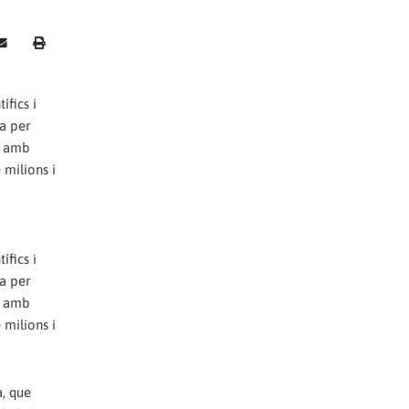
ífics i
ia per
, amb
 milions i
ífics i
ia per
, amb
 milions i
a, que