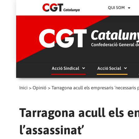
QUI SOM
Acció Sindical
Acció Social
Inici
>
Opinió
>
Tarragona acull els empresaris ‘necessaris p
Tarragona acull els e
l’assassinat’