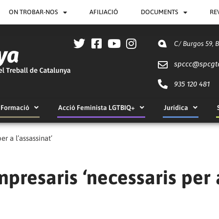
ON TROBAR-NOS
AFILIACIÓ
DOCUMENTS
RE
C/ Burgos 59, 
spccc@
spcgt
935 120 481
Formació
Acció Feminista LGTBIQ+
Jurídica
er a l’assassinat’
mpresaris ‘necessaris per 