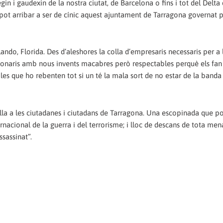
gin i gaudexin de la nostra ciutat, de Barcelona o fins i tot del Delta 
t arribar a ser de cínic aquest ajuntament de Tarragona governat p
do, Florida. Des d’aleshores la colla d’empresaris necessaris per a l
lionaris amb nous invents macabres però respectables perquè els fa
les que ho rebenten tot si un té la mala sort de no estar de la banda 
lla a les ciutadanes i ciutadans de Tarragona. Una escopinada que po
ernacional de la guerra i del terrorisme; i lloc de descans de tota men
ssassinat”.