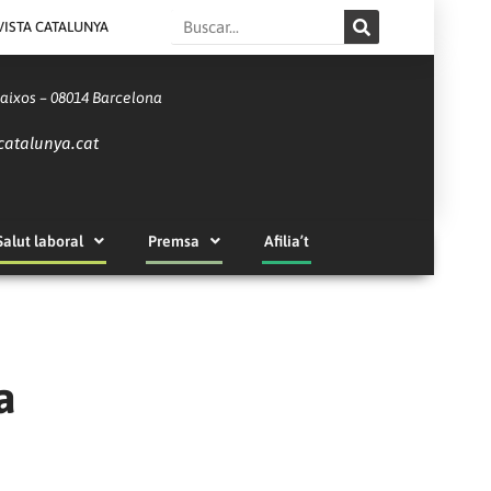
Search
VISTA CATALUNYA
Baixos – 08014 Barcelona
catalunya.cat
Salut laboral
Premsa
Afilia’t
a