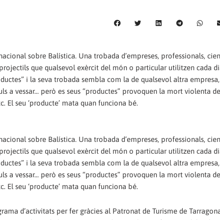
rnacional sobre Balística. Una trobada d’empreses, professionals, cient
s projectils que qualsevol exèrcit del món o particular utilitzen cada d
roductes” i la seva trobada sembla com la de qualsevol altra empresa
buls a vessar... però es seus “productes” provoquen la mort violenta de
c. El seu ‘producte’ mata quan funciona bé.
rnacional sobre Balística. Una trobada d’empreses, professionals, cient
s projectils que qualsevol exèrcit del món o particular utilitzen cada d
roductes” i la seva trobada sembla com la de qualsevol altra empresa
buls a vessar... però es seus “productes” provoquen la mort violenta de
c. El seu ‘producte’ mata quan funciona bé.
rama d’activitats per fer gràcies al Patronat de Turisme de Tarragon