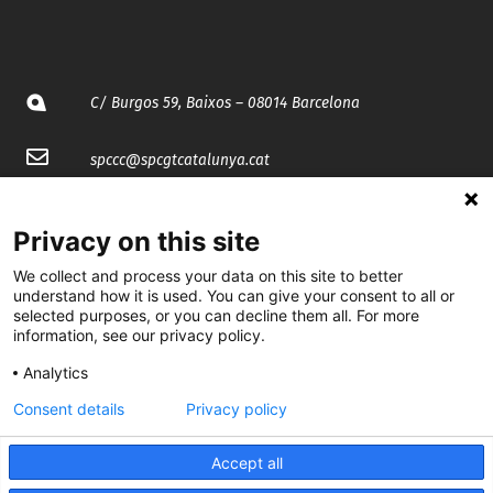
C/ Burgos 59, Baixos – 08014 Barcelona
spccc@
spcgtcatalunya.cat
935 120 481
Privacy on this site
We collect and process your data on this site to better
@CGTCatalunya
understand how it is used. You can give your consent to all or
selected purposes, or you can decline them all. For more
cgtcatalunya
information, see our privacy policy.
CGTCatalunya
Analytics
cgtcatalunya
Consent details
Privacy policy
Accept all