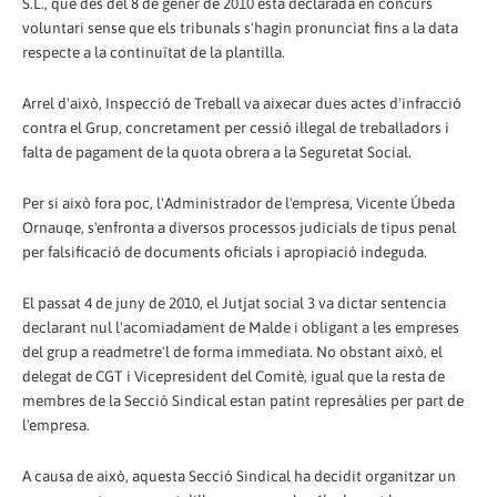
S.L., que des del 8 de gener de 2010 està declarada en concurs
voluntari sense que els tribunals s'hagin pronunciat fins a la data
respecte a la continuïtat de la plantilla.
Arrel d'això, Inspecció de Treball va aixecar dues actes d'infracció
contra el Grup, concretament per cessió il·legal de treballadors i
falta de pagament de la quota obrera a la Seguretat Social.
Per si això fora poc, l'Administrador de l'empresa, Vicente Úbeda
Ornauqe, s'enfronta a diversos processos judicials de tipus penal
per falsificació de documents oficials i apropiació indeguda.
El passat 4 de juny de 2010, el Jutjat social 3 va dictar sentencia
declarant nul l'acomiadament de Malde i obligant a les empreses
del grup a readmetre'l de forma immediata. No obstant això, el
delegat de CGT i Vicepresident del Comitè, igual que la resta de
membres de la Secció Sindical estan patint represàlies per part de
l'empresa.
A causa de això, aquesta Secció Sindical ha decidit organitzar un