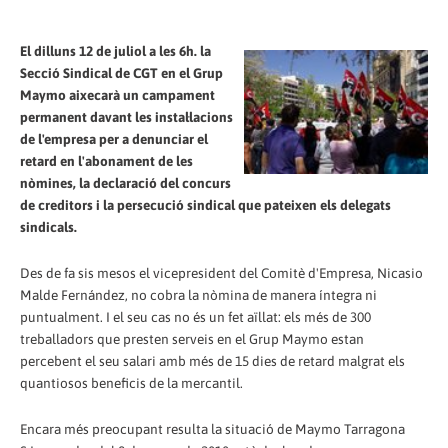
El dilluns 12 de juliol a les 6h. la
Secció Sindical de CGT en el Grup
Maymo aixecarà un campament
permanent davant les instal·lacions
de l'empresa per a denunciar el
retard en l'abonament de les
nòmines, la declaració del concurs
de creditors i la persecució sindical que pateixen els delegats
sindicals.
Des de fa sis mesos el vicepresident del Comitè d'Empresa, Nicasio
Malde Fernández, no cobra la nòmina de manera íntegra ni
puntualment. I el seu cas no és un fet aïllat: els més de 300
treballadors que presten serveis en el Grup Maymo estan
percebent el seu salari amb més de 15 dies de retard malgrat els
quantiosos beneficis de la mercantil.
Encara més preocupant resulta la situació de Maymo Tarragona