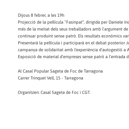
Dijous 8 febrer, a les 19h
Projecció de la pel·lícula “Fasinpat”, dirigida per Daniele I
més de la meitat dels seus treballadors amb l'argument de s
continuar produint sense patró. Els resultats econòmics van
Presentarà la pel·lícula i participarà en el debat posterio
campanya de solidaritat amb l'experiència d'autogestió a A
Exposició de material d’empreses sense patró a l’entrada del
Al Casal Popular Sageta de Foc de Tarragona
Carrer Trinquet Vell, 15 - Tarragona
Organitzen: Casal Sageta de Foc i CGT.