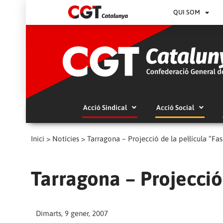
QUI SOM
Acció Sindical
Acció Social
Inici
>
Notícies
>
Tarragona – Projecció de la pel·lícula “Fas
Tarragona – Projecció 
Dimarts, 9 gener, 2007