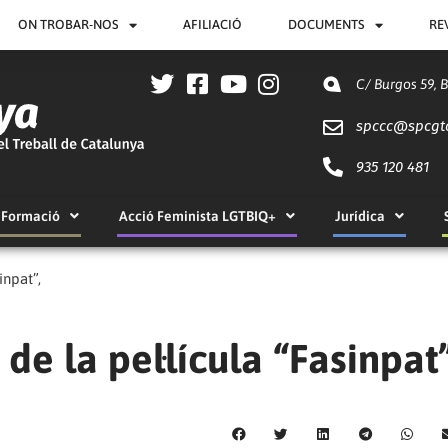
ON TROBAR-NOS
AFILIACIÓ
DOCUMENTS
RE
C/ Burgos 59, 
spccc@
spcgt
935 120 481
Formació
Acció Feminista LGTBIQ+
Jurídica
inpat”,
de la pel·lícula “Fasinpat”