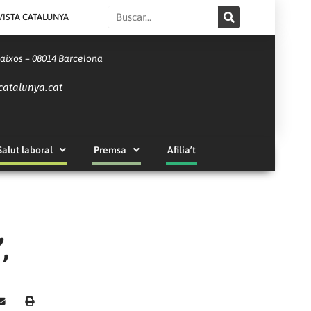
Search
VISTA CATALUNYA
Baixos – 08014 Barcelona
catalunya.cat
Salut laboral
Premsa
Afilia’t
,