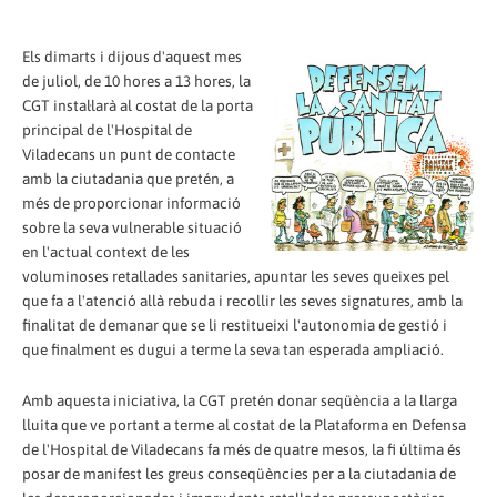
Els dimarts i dijous d'aquest mes
de juliol, de 10 hores a 13 hores, la
CGT instal·larà al costat de la porta
principal de l'Hospital de
Viladecans un punt de contacte
amb la ciutadania que pretén, a
més de proporcionar informació
sobre la seva vulnerable situació
en l'actual context de les
voluminoses retallades sanitaries, apuntar les seves queixes pel
que fa a l'atenció allà rebuda i recollir les seves signatures, amb la
finalitat de demanar que se li restitueixi l'autonomia de gestió i
que finalment es dugui a terme la seva tan esperada ampliació.
Amb aquesta iniciativa, la CGT pretén donar seqüència a la llarga
lluita que ve portant a terme al costat de la Plataforma en Defensa
de l'Hospital de Viladecans fa més de quatre mesos, la fi última és
posar de manifest les greus conseqüències per a la ciutadania de