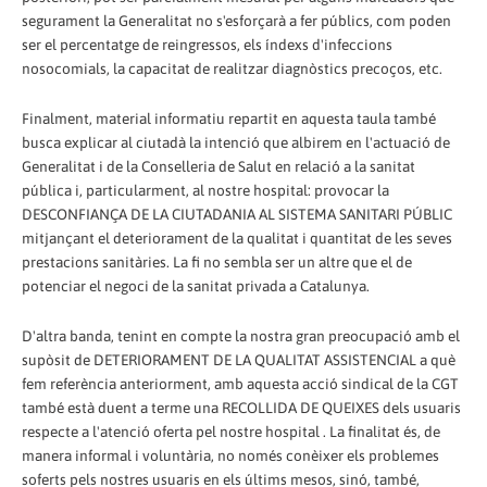
segurament la Generalitat no s'esforçarà a fer públics, com poden
ser el percentatge de reingressos, els índexs d'infeccions
nosocomials, la capacitat de realitzar diagnòstics precoços, etc.
Finalment, material informatiu repartit en aquesta taula també
busca explicar al ciutadà la intenció que albirem en l'actuació de
Generalitat i de la Conselleria de Salut en relació a la sanitat
pública i, particularment, al nostre hospital: provocar la
DESCONFIANÇA DE LA CIUTADANIA AL SISTEMA SANITARI PÚBLIC
mitjançant el deteriorament de la qualitat i quantitat de les seves
prestacions sanitàries. La fi no sembla ser un altre que el de
potenciar el negoci de la sanitat privada a Catalunya.
D'altra banda, tenint en compte la nostra gran preocupació amb el
supòsit de DETERIORAMENT DE LA QUALITAT ASSISTENCIAL a què
fem referència anteriorment, amb aquesta acció sindical de la CGT
també està duent a terme una RECOLLIDA DE QUEIXES dels usuaris
respecte a l'atenció oferta pel nostre hospital . La finalitat és, de
manera informal i voluntària, no només conèixer els problemes
soferts pels nostres usuaris en els últims mesos, sinó, també,