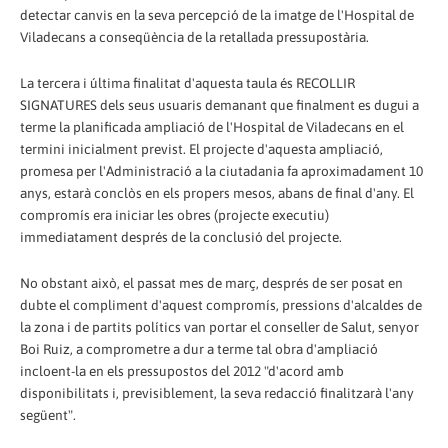
detectar canvis en la seva percepció de la imatge de l'Hospital de
Viladecans a conseqüència de la retallada pressupostària.
La tercera i última finalitat d'aquesta taula és RECOLLIR
SIGNATURES dels seus usuaris demanant que finalment es dugui a
terme la planificada ampliació de l'Hospital de Viladecans en el
termini inicialment previst. El projecte d'aquesta ampliació,
promesa per l'Administració a la ciutadania fa aproximadament 10
anys, estarà conclòs en els propers mesos, abans de final d'any. El
compromís era iniciar les obres (projecte executiu)
immediatament després de la conclusió del projecte.
No obstant això, el passat mes de març, després de ser posat en
dubte el compliment d'aquest compromís, pressions d'alcaldes de
la zona i de partits polítics van portar el conseller de Salut, senyor
Boi Ruiz, a comprometre a dur a terme tal obra d'ampliació
incloent-la en els pressupostos del 2012 "d'acord amb
disponibilitats i, previsiblement, la seva redacció finalitzarà l'any
següent".