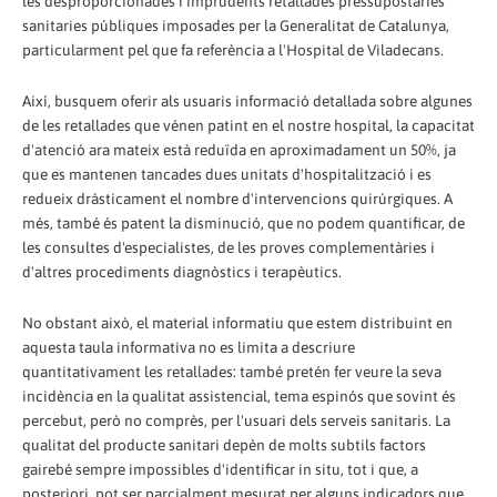
les desproporcionades i imprudents retallades pressupostàries
sanitaries públiques imposades per la Generalitat de Catalunya,
particularment pel que fa referència a l'Hospital de Viladecans.
Així, busquem oferir als usuaris informació detallada sobre algunes
de les retallades que vénen patint en el nostre hospital, la capacitat
d'atenció ara mateix està reduïda en aproximadament un 50%, ja
que es mantenen tancades dues unitats d'hospitalització i es
redueix dràsticament el nombre d'intervencions quirúrgiques. A
més, també és patent la disminució, que no podem quantificar, de
les consultes d'especialistes, de les proves complementàries i
d'altres procediments diagnòstics i terapèutics.
No obstant això, el material informatiu que estem distribuint en
aquesta taula informativa no es limita a descriure
quantitativament les retallades: també pretén fer veure la seva
incidència en la qualitat assistencial, tema espinós que sovint és
percebut, però no comprès, per l'usuari dels serveis sanitaris. La
qualitat del producte sanitari depèn de molts subtils factors
gairebé sempre impossibles d'identificar in situ, tot i que, a
posteriori, pot ser parcialment mesurat per alguns indicadors que