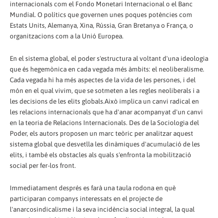
internacionals com el Fondo Monetari Internacional o el Banc
Mundial. O polítics que governen unes poques potències com
Estats Units, Alemanya, Xina, Rússia, Gran Bretanya o França, o
organitzacions com a la Unió Europea.
En el sistema global, el poder s'estructura al voltant d'una ideologia
que és hegemònica en cada vegada més àmbits: el neoliberalisme.
Cada vegada hi ha més aspectes de la vida de les persones, i del
món en el qual vivim, que se sotmeten a les regles neoliberals i a
les decisions de les elits globals.Això implica un canvi radical en
les relacions internacionals que ha d'anar acompanyat d'un canvi
en la teoria de Relacions Internacionals. Des de la Sociologia del
Poder, els autors proposen un marc teòric per analitzar aquest
sistema global que desvetlla les dinàmiques d'acumulació de les
elits, i també els obstacles als quals s'enfronta la mobilització
social per fer-los front.
Immediatament després es farà una taula rodona en què
participaran companys interessats en el projecte de
l'anarcosindicalisme i la seva incidència social integral, la qual