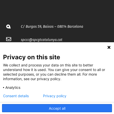
C/ Burgos 59, Baixos – 08014 Barcelona
spccc@
spcgtcatalunya.cat
935 120 481
Privacy on this site
We collect and process your data on this site to better
@CGTCatalunya
understand how it is used. You can give your consent to all or
selected purposes, or you can decline them all. For more
cgtcatalunya
information, see our privacy policy.
CGTCatalunya
Analytics
Consent details
Privacy policy
cgtcatalunya
Accept all