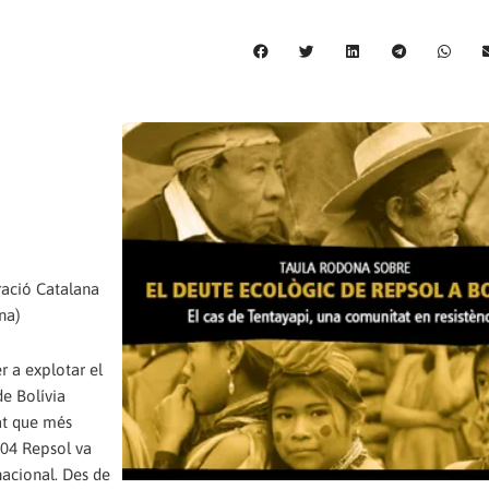
ració Catalana
na)
r a explotar el
de Bolívia
tat que més
004 Repsol va
nacional. Des de