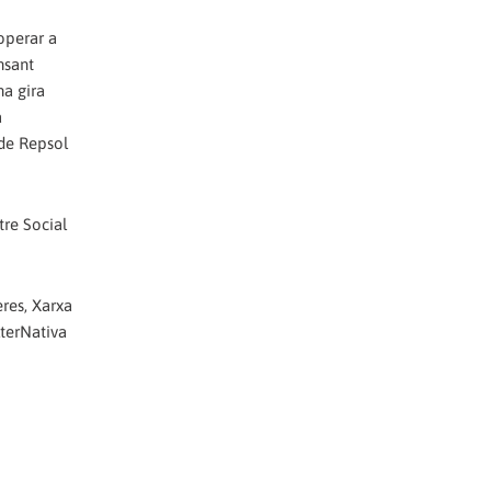
 operar a
nsant
na gira
a
 de Repsol
tre Social
res, Xarxa
lterNativa