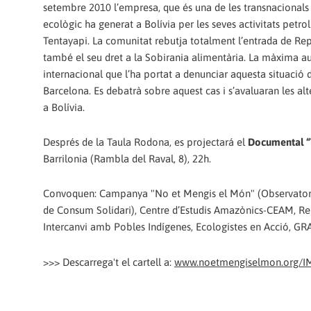
setembre 2010 l’empresa, que és una de les transnacional
ecològic ha generat a Bolívia per les seves activitats petrol
Tentayapi. La comunitat rebutja totalment l’entrada de Repso
també el seu dret a la Sobirania alimentària. La màxima aut
internacional que l’ha portat a denunciar aquesta situació
Barcelona. Es debatrà sobre aquest cas i s’avaluaran les al
a Bolívia.
Després de la Taula Rodona, es projectará el
Documental “T
Barrilonia (Rambla del Raval, 8), 22h.
Convoquen: Campanya "No et Mengis el Món" (Observatori de
de Consum Solidari), Centre d’Estudis Amazònics-CEAM, Reps
Intercanvi amb Pobles Indígenes, Ecologistes en Acció, GRAI
>>> Descarrega't el cartell a:
www.noetmengiselmon.org/I