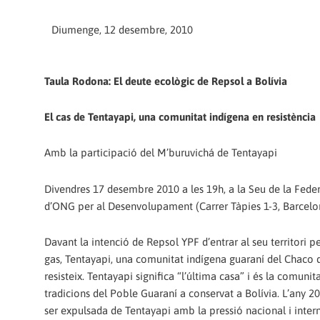
Diumenge, 12 desembre, 2010
Taula Rodona: El deute ecològic de Repsol a Bolívia
El cas de Tentayapi, una comunitat indígena en resistència
Amb la participació del M’buruvichá de Tentayapi
Divendres 17 desembre 2010 a les 19h, a la Seu de la Fede
d’ONG per al Desenvolupament (Carrer Tàpies 1-3, Barcelo
Davant la intenció de Repsol YPF d’entrar al seu territori pe
gas, Tentayapi, una comunitat indígena guaraní del Chaco 
resisteix. Tentayapi significa “l’última casa” i és la comuni
tradicions del Poble Guaraní a conservat a Bolívia. L’any 2
ser expulsada de Tentayapi amb la pressió nacional i inter