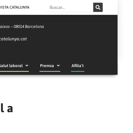
Search
VISTA CATALUNYA
Baixos – 08014 Barcelona
catalunya.cat
Salut laboral
Premsa
Afilia’t
l a