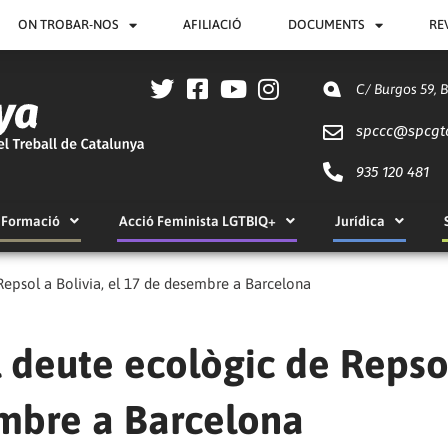
ON TROBAR-NOS
AFILIACIÓ
DOCUMENTS
RE
C/ Burgos 59, 
spccc@
spcgt
935 120 481
Formació
Acció Feminista LGTBIQ+
Jurídica
Repsol a Bolivia, el 17 de desembre a Barcelona
 deute ecològic de Repso
embre a Barcelona