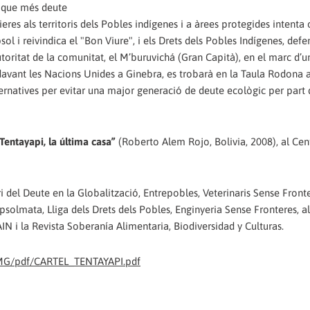
s que més deute
ieres als territoris dels Pobles indígenes i a àrees protegides intenta
l i reivindica el "Bon Viure", i els Drets dels Pobles Indígenes, defe
oritat de la comunitat, el M’buruvichá (Gran Capità), en el marc d’u
 davant les Nacions Unides a Ginebra, es trobarà en la Taula Rodona 
ternatives per evitar una major generació de deute ecològic per part
entayapi, la última casa”
(Roberto Alem Rojo, Bolivia, 2008), al Cen
l Deute en la Globalització, Entrepobles, Veterinaris Sense Fronte
olmata, Lliga dels Drets dels Pobles, Enginyeria Sense Fronteres, a
N i la Revista Soberanía Alimentaria, Biodiversidad y Culturas.
MG/pdf/CARTEL_TENTAYAPI.pdf