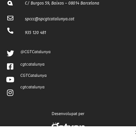
C/ Burgos 59, Baixos – 08014 Barcelona
spccc@
spcgtcatalunya.cat
935 120 481
@CGTCatalunya
cgtcatalunya
CGTCatalunya
cgtcatalunya
Desenvolupat per