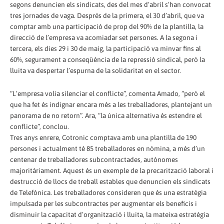
segons denuncien els sindicats, des del mes d’abril s’han convocat
tres jornades de vaga. Després de la primera, el 30 d’abril, que va
comptar amb una participació de prop del 90% de la plantilla, la
direcció de l’empresa va acomiadar set persones. A la segona i
tercera, els dies 29 i 30 de maig, la participació va minvar fins al
60%, segurament a conseqüència de la repressió sindical, però la
lluita va despertar l’espurna de la solidaritat en el sector.
“L’empresa volia silenciar el conflicte”, comenta Amado, “però el
que ha fet és indignar encara més a les treballadores, plantejant un
panorama de no retorn”. Ara, “la única alternativa és estendre el
conflicte”, conclou.
Tres anys enrere, Cotronic comptava amb una plantilla de 190
persones i actualment té 85 treballadores en nòmina, a més d’un
centenar de treballadores subcontractades, autònomes
majoritàriament. Aquest és un exemple de la precarització laboral i
destrucció de llocs de treball estables que denuncien els sindicats
de Telefònica. Les treballadores consideren que és una estratègia
impulsada per les subcontractes per augmentar els beneficis i
disminuir la capacitat d’organització i lluita, la mateixa estratègia