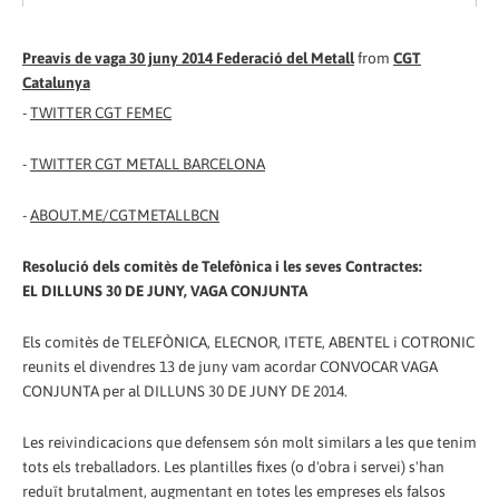
Preavis de vaga 30 juny 2014 Federació del Metall
from
CGT
Catalunya
-
TWITTER CGT FEMEC
-
TWITTER CGT METALL BARCELONA
-
ABOUT.ME/CGTMETALLBCN
Resolució dels comitès de Telefònica i les seves Contractes:
EL DILLUNS 30 DE JUNY, VAGA CONJUNTA
Els comitès de TELEFÒNICA, ELECNOR, ITETE, ABENTEL i COTRONIC
reunits el divendres 13 de juny vam acordar CONVOCAR VAGA
CONJUNTA per al DILLUNS 30 DE JUNY DE 2014.
Les reivindicacions que defensem són molt similars a les que tenim
tots els treballadors. Les plantilles fixes (o d'obra i servei) s'han
reduït brutalment, augmentant en totes les empreses els falsos