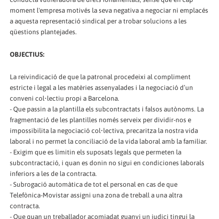
moment l'empresa motivés la seva negativa a negociar ni emplacés
a aquesta representació sindical per a trobar solucions a les
qüestions plantejades.
OBJECTIUS:
La reivindicació de que la patronal procedeixi al compliment
estricte i legal a les matèries assenyalades i la negociació d’un
conveni col•lectiu propi a Barcelona.
- Que passin a la plantilla els subcontractats i falsos autònoms. La
fragmentació de les plantilles només serveix per dividir-nos e
impossibilita la negociació col•lectiva, precaritza la nostra vida
laboral i no permet la conciliació de la vida laboral amb la familiar.
- Exigim que es limitin els suposats legals que permeten la
subcontractació, i quan es donin no sigui en condiciones laborals
inferiors a les de la contracta.
- Subrogació automàtica de tot el personal en cas de que
Telefònica-Movistar assigni una zona de treball a una altra
contracta.
- Que quan un treballador acomiadat guanyi un judici tingui la