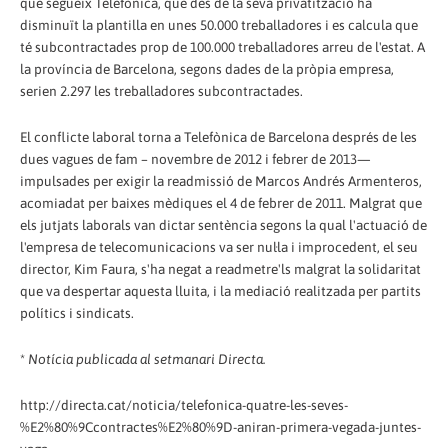
que segueix Telefònica, que des de la seva privatització ha
disminuït la plantilla en unes 50.000 treballadores i es calcula que
té subcontractades prop de 100.000 treballadores arreu de l'estat. A
la província de Barcelona, segons dades de la pròpia empresa,
serien 2.297 les treballadores subcontractades.
El conflicte laboral torna a Telefònica de Barcelona després de les
dues vagues de fam – novembre de 2012 i febrer de 2013—
impulsades per exigir la readmissió de Marcos Andrés Armenteros,
acomiadat per baixes mèdiques el 4 de febrer de 2011. Malgrat que
els jutjats laborals van dictar sentència segons la qual l'actuació de
l'empresa de telecomunicacions va ser nul·la i improcedent, el seu
director, Kim Faura, s'ha negat a readmetre'ls malgrat la solidaritat
que va despertar aquesta lluita, i la mediació realitzada per partits
polítics i sindicats.
*
Notícia publicada al setmanari Directa.
http://directa.cat/noticia/telefonica-quatre-les-seves-
%E2%80%9Ccontractes%E2%80%9D-aniran-primera-vegada-juntes-