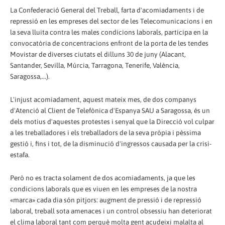
La Confederació General del Treball, farta d'acomiadaments i de
repressió en les empreses del sector de les Telecomunicacions i en
la seva lluita contra les males condicions laborals, participa en la
convocatòria de concentracions enfront de la porta de les tendes
Movistar de diverses ciutats el dilluns 30 de juny (Alacant,
Santander, Sevilla, Múrcia, Tarragona, Tenerife, València,
Saragossa,...).
L'injust acomiadament, aquest mateix mes, de dos companys
d'Atenció al Client de Telefònica d'Espanya SAU a Saragossa, és un
dels motius d'aquestes protestes i senyal que la Direcció vol culpar
a les treballadores i els treballadors de la seva pròpia i pèssima
gestió i, fins i tot, de la disminució d'ingressos causada per la crisi-
estafa.
Però no es tracta solament de dos acomiadaments, ja que les
condicions laborals que es viuen en les empreses de la nostra
«marca» cada dia són pitjors: augment de pressió i de repressió
laboral, treball sota amenaces i un control obsessiu han deteriorat
el clima laboral tant com perquè molta gent acudeixi malalta al