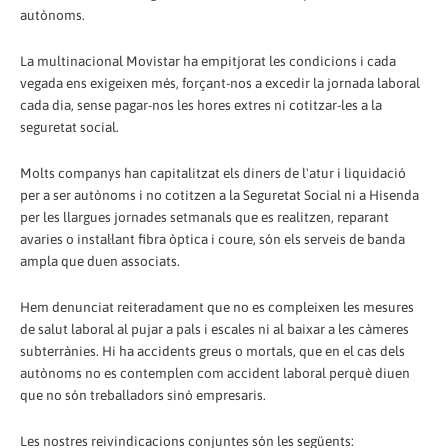
autònoms.
La multinacional Movistar ha empitjorat les condicions i cada
vegada ens exigeixen més, forçant-nos a excedir la jornada laboral
cada dia, sense pagar-nos les hores extres ni cotitzar-les a la
seguretat social.
Molts companys han capitalitzat els diners de l'atur i liquidació
per a ser autònoms i no cotitzen a la Seguretat Social ni a Hisenda
per les llargues jornades setmanals que es realitzen, reparant
avaries o instal·lant fibra òptica i coure, són els serveis de banda
ampla que duen associats.
Hem denunciat reiteradament que no es compleixen les mesures
de salut laboral al pujar a pals i escales ni al baixar a les càmeres
subterrànies. Hi ha accidents greus o mortals, que en el cas dels
autònoms no es contemplen com accident laboral perquè diuen
que no són treballadors sinó empresaris.
Les nostres reivindicacions conjuntes són les següents: