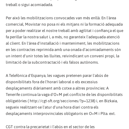
treball o sigui acomiadada.
Per això les mobilitzacions convocades van més enllà. En l'àrea
comercial, Movistar no posa ni els mitjans ni la formació adequada
per a poder realitzar el nostre treball amb agilitat i confiança el que
fa perillar la nostra salut i, a més, no garanteix l'adequada atenció
al client. En l'àrea d'instal·lació i manteniment, les mobilitzacions
en les contractes reprimida amb una onada d'acomiadaments són
un intent d'unir totes les lluites, reivindicant un conveni propi, la
limitació de la subcontractació i els falsos autònoms.
A Telefònica d'Espanya, les vagues pretenen parar l'abús de
disponibilitats fora de l'horari laboral o els excessius
desplaçaments diàriament amb cotxe a altres províncies: A
Tenerife continua la vaga d'O+M pel conflicte de les disponibilitats
obligatòries ( http://cgt-sft.org/secciones/?p=1238) i, en Bizkaia,
segueix realitzant-se l'atur d'una hora diari contra els
desplaçaments interprovinciales obligatoris en O+M i Plta. ext.
CGT contra la precarietat i l'abús en el sector de les