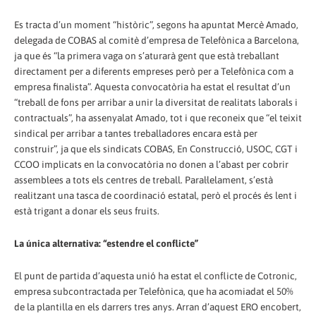
Es tracta d’un moment “històric”, segons ha apuntat Mercè Amado,
delegada de COBAS al comitè d’empresa de Telefònica a Barcelona,
ja que és “la primera vaga on s’aturarà gent que està treballant
directament per a diferents empreses però per a Telefònica com a
empresa finalista”. Aquesta convocatòria ha estat el resultat d’un
“treball de fons per arribar a unir la diversitat de realitats laborals i
contractuals”, ha assenyalat Amado, tot i que reconeix que “el teixit
sindical per arribar a tantes treballadores encara està per
construir”, ja que els sindicats COBAS, En Construcció, USOC, CGT i
CCOO implicats en la convocatòria no donen a l’abast per cobrir
assemblees a tots els centres de treball. Paral·lelament, s’està
realitzant una tasca de coordinació estatal, però el procés és lent i
està trigant a donar els seus fruits.
La única alternativa: “estendre el conflicte”
El punt de partida d’aquesta unió ha estat el conflicte de Cotronic,
empresa subcontractada per Telefònica, que ha acomiadat el 50%
de la plantilla en els darrers tres anys. Arran d’aquest ERO encobert,