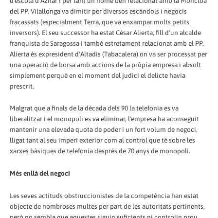
d'escola d'Aznar i per tant un home ben relacionat amb la Moncloa
del PP. Vilallonga va dimitir per diversos escàndols i negocis
fracassats (especialment Terra, que va enxampar molts petits
inversors). El seu successor ha estat César Alierta, fill d'un alcalde
franquista de Saragossa i també estretament relacionat amb el PP.
Alierta és expresident d'Altadis (Tabacalera) on va ser processat per
una operació de borsa amb accions de la pròpia empresa i absolt
simplement perquè en el moment del judici el delicte havia
prescrit.
Malgrat que a finals de la dècada dels 90 la telefonia es va
liberalitzar i el monopoli es va eliminar, l'empresa ha aconseguit
mantenir una elevada quota de poder i un fort volum de negoci,
lligat tant al seu imperi exterior com al control que té sobre les
xarxes bàsiques de telefonia després de 70 anys de monopoli.
Més enllà del negoci
Les seves actituds obstruccionistes de la competència han estat
objecte de nombroses multes per part de les autoritats pertinents,
però no sembla que aquestes siguin suficients ni controlin prou