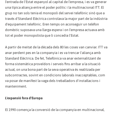
l'entrada de l'Estat espanyol al capital de l'empresa, i es va generar
una típica aliança entre el poder polític i la multinacional ITT. El
grup no tan sols tenia el monopoli del servei telefònic sinó que a
través d'Standard Eléctrica controlava la major part de la indústria
d'equipament telefònic. Eren temps on aconseguir un telèfon
domèstic suposava una llarga espera i on l'empresa actuava amb
tot el poder monopolista que li concedia l'Estat.
A partir de meitat de la dècada dels 80 les coses van canviar. ITT va
anar perdent pes en la companyia i es va trencar l'aliança amb
Standard Eléctrica. De fet, Telefónica va anar externalitzant de
forma sistemàtica proveïdors i serveis fins arribar a la situació
actual, on una bona part de la seva operativa és realitzada per
subcontractes, sovint en condicions laborals inacceptables, com
va posar de manifest la vaga dels treballadors d'instal·lacions i
manteniment.
L'expansió fora d'Europa
El 1990 comença la conversió de la companyia en multinacional,