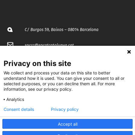
C/ Burgos 59, Baixos – 08014 Barcelona
spccc@
spcgtcatalunya.cat
935 120 481
Privacy on this site
We collect and process your data on this site to better
@CGTCatalunya
understand how it is used. You can give your consent to all or
selected purposes, or you can decline them all. For more
information, see our privacy policy.
cgtcatalunya
Analytics
CGTCatalunya
Consent details
Privacy policy
cgtcatalunya
Accept all