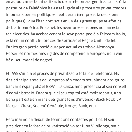
en adjudicar-se la privatització de la telefonia argentina. La història
posterior de Telefónica ha estat lligada als processos privatitzadors
impulsats per les polítiques neoliberals (sempre sota decisions
polítiques) i que l'han convertit en un dels grans grups telefònics
de Llatinoamèrica. En canvi, les aventures europees no han estat
tan eixerides: ha acabat venent la seva partcipació a Telecom Italia,
està en un conflictiu procés de sortida del Regne Unit i, de fet,
l'única gran participació europea actual es troba a Alemanya.
Potser les normes més rígides de competència europees no li van
bé al seu model de negoci.
El 1995 s'inicia el procés de privatització total de Telefónica. Els
dos principals socis de l'empresa són encara actualment dos grups
bancaris espanyols: el BBVA i La Caixa, amb presència al seu consell
d'administració. Encara que el seu capital està molt repartit, una
bona part està en mans dels grans fons d'inversió (Black Rock, JP
Morgan Chase, Société Générale, Norges Bank, etc).
Però mai no ha deixat de tenir bons contactes polítics. El seu
president en la fase de privatització va ser Juan Vilallonga, amic