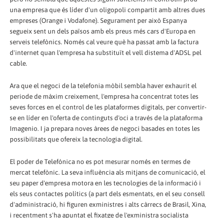
una empresa que és líder d'un oligopoli compartit amb altres dues
empreses (Orange i Vodafone). Segurament per això Espanya
segueix sent un dels països amb els preus més cars d'Europa en
serveis telefònics. Només cal veure què ha passat amb la factura
d'internet quan l'empresa ha substituït el vell distema d'ADSL pel
cable.
Ara que el negoci de la telefonia mòbil sembla haver exhaurit el
periode de màxim creixement, l'empresa ha concentrat totes les
seves forces en el control de les plataformes digitals, per convertir-
se en líder en l'oferta de continguts d'oci a través de la plataforma
Imagenio. I ja prepara noves àrees de negoci basades en totes les
possibilitats que ofereix la tecnologia digital.
El poder de Telefónica no es pot mesurar només en termes de
mercat telefònic. La seva influència als mitjans de comunicació, el
seu paper d'empresa motora en les tecnologies de la informació i
els seus contactes polítics (a part dels esmentats, en el seu consell
d'administració, hi figuren exministres i alts càrrecs de Brasil, Xina,
i recentment s'ha apuntat el fixatge de l'exministra socialista