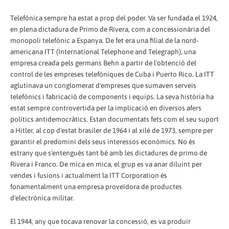
Telefónica sempre ha estat a prop del poder. Va ser fundada el 1924,
en plena dictadura de Primo de Rivera, com a concessionària del
monopoli telefònic a Espanya. De fet era una filial de la nord-
americana ITT (International Telephone and Telegraph), una
empresa creada pels germans Behn a partir de l'obtenció del
control de les empreses telefòniques de Cuba i Puerto Rico. La ITT
aglutinava un conglomerat d'empreses que sumaven serveis
telefònics i fabricació de components i equips. La seva història ha
estat sempre controvertida per la implicació en diversos afers
polítics antidemocràtics. Estan documentats fets com el seu suport
a Hitler, al cop d'estat brasiler de 1964 i al xilè de 1973, sempre per
garantir el predomini dels seus interessos econòmics. No és
estrany que s'entengués tant bé amb les dictadures de primo de
Rivera i Franco. De mica en mica, el grup es va anar diluint per
vendes i fusions i actualment la ITT Corporation és
fonamentalment una empresa proveïdora de productes
d'electrònica militar.
El 1944, any que tocava renovar la concessió, es va produir