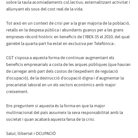
sobre la taula acomiadaments col.lectius, externalitzant activitat i
allunyant els sous del cost real de la vida.
Tot això en un context de crisi per a la gran majoria de la població,
retalls en la despesa pública i abundants guanys per a les grans
empreses-rècord històric en beneficis de l'IBEX-35 el 2010, del qual
gairebé la quarta part ha estat en exclusiva per Telefònica-.
CGT s'oposa a aquesta forma de continuar augmentant els
beneficis empresarials a costa de les arques públiques (que hauran
de carregar amb part dels costos de l'expedient de regulació
d'ocupació), de la destrucció d'ocupació digna i d'augmentar la
precarietat laboral en un els sectors econòmics amb major
creixement.
Ens preguntem si aquesta és la forma en que la major
multinacional del país assumeix la seva responsabilitat amb la
societat i quan acabarà aquesta farsa de la crisi.
Salut, llibertat i OCUPACIÓ