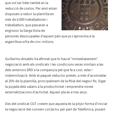
que vol ser líder també en la
reducció de costos. Per això estan
disposats a reduir la plantilla en
més de 6.000 treballadores i
treballadors, que passaran a
engrossir la llarga llista de
persones desocupades d'aquest país que ja s'aproxima a la
esgarrifosa xifra de cinc milions.
Guillermo Ansaldo ha afirmat que hi haurà "immediatament"
negociació amb els sindicats i les condicions seran similars a les
dels anteriors ERO a la companyia pel que fa a cost, edat i
indemnització. Amb el paquet reductor pretén, a més d'acomiadar
al 20% de la plantilla, principalment de la filial del negoci fix, lligar
la pujada dels salaris a la productivitat i emprendre noves
externalitzacions d'activitat. Aquest pla és a tres anys.
Des del sindicat CGT creiem que aquesta és la pitjor forma d'iniciar
la negociació del conveni col.lectiu per part de Telefónica, posant