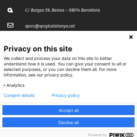
C/ Burgos 59, Baixos – 08014 Barcelona
spccc@
spcgtcatalunya.cat
935 120 481
Privacy on this site
We collect and process your data on this site to better
@CGTCatalunya
understand how it is used. You can give your consent to all or
selected purposes, or you can decline them all. For more
cgtcatalunya
information, see our privacy policy.
CGTCatalunya
Analytics
cgtcatalunya
Consent details
Privacy policy
Accept all
Desenvolupat per
Decline all
Powered by