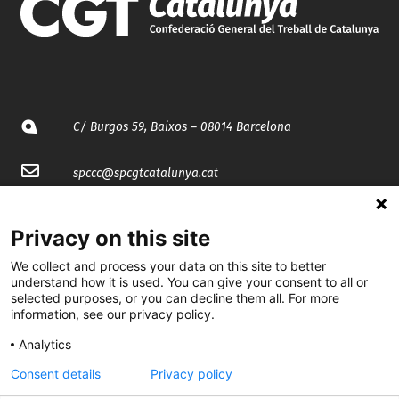
C/ Burgos 59, Baixos – 08014 Barcelona
spccc@
spcgtcatalunya.cat
935 120 481
Privacy on this site
We collect and process your data on this site to better
@CGTCatalunya
understand how it is used. You can give your consent to all or
selected purposes, or you can decline them all. For more
cgtcatalunya
information, see our privacy policy.
CGTCatalunya
Analytics
cgtcatalunya
Consent details
Privacy policy