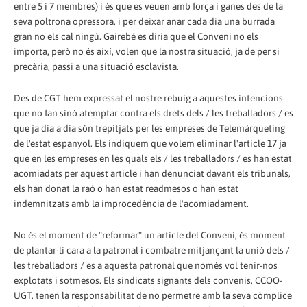
entre 5 i 7 membres) i és que es veuen amb força i ganes des de la
seva poltrona opressora, i per deixar anar cada dia una burrada
gran no els cal ningú. Gairebé es diria que el Conveni no els
importa, però no és així, volen que la nostra situació, ja de per si
precària, passi a una situació esclavista.
Des de CGT hem expressat el nostre rebuig a aquestes intencions
que no fan sinó atemptar contra els drets dels / les treballadors / es
que ja dia a dia són trepitjats per les empreses de Telemàrqueting
de l'estat espanyol. Els indiquem que volem eliminar l'article 17 ja
que en les empreses en les quals els / les treballadors / es han estat
acomiadats per aquest article i han denunciat davant els tribunals,
els han donat la raó o han estat readmesos o han estat
indemnitzats amb la improcedència de l'acomiadament.
No és el moment de "reformar" un article del Conveni, és moment
de plantar-li cara a la patronal i combatre mitjançant la unió dels /
les treballadors / es a aquesta patronal que només vol tenir-nos
explotats i sotmesos. Els sindicats signants dels convenis, CCOO-
UGT, tenen la responsabilitat de no permetre amb la seva còmplice