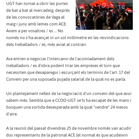
UGT han tornat a obrir les portes
de bat a bat al mercadeig, després
de les convocatòries de Vaga al
maig i juny amb lemes com ACE:
Anem a per vosaltres / es ... No
només no s'ha avançat ni un sol mil·límetre en les reivindicacions
dels treballadors / es, més aviat al contrari.
Ara entren a negociar l'intercanvi de l'acomiadament dels
treballadors / es d'obra podent triar les empreses el torn que
necessiten que desaparegui i escurçant els terminis de l'art. 17 del
Conveni per una suposada pujada salarial de la qual no es parla.
Un plantejament nefast de la negociació d'un conveni del que avui
sabem més. Sembla que a CCOO-UGT se'ls ha escapat de les mans i
busquen una sortida desesperada amb la qual "vendre" 24 mesos
d'aire.
A la reunió del passat divendres 25 de novembre només van acudir
dos representants de la patronal ACE (el normal és que acudeixin