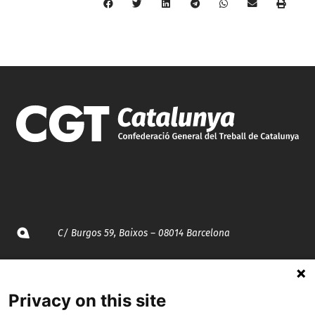
C/ Burgos 59, Baixos – 08014 Barcelona
spccc@
spcgtcatalunya.cat
Privacy on this site
935 120 481