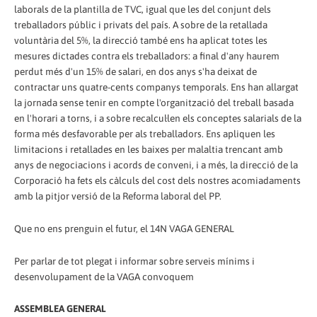
laborals de la plantilla de TVC, igual que les del conjunt dels
treballadors públic i privats del país. A sobre de la retallada
voluntària del 5%, la direcció també ens ha aplicat totes les
mesures dictades contra els treballadors: a final d'any haurem
perdut més d'un 15% de salari, en dos anys s'ha deixat de
contractar uns quatre-cents companys temporals. Ens han allargat
la jornada sense tenir en compte l'organització del treball basada
en l'horari a torns, i a sobre recalcul·len els conceptes salarials de la
forma més desfavorable per als treballadors. Ens apliquen les
limitacions i retallades en les baixes per malaltia trencant amb
anys de negociacions i acords de conveni, i a més, la direcció de la
Corporació ha fets els càlculs del cost dels nostres acomiadaments
amb la pitjor versió de la Reforma laboral del PP.
Que no ens prenguin el futur, el 14N VAGA GENERAL
Per parlar de tot plegat i informar sobre serveis mínims i
desenvolupament de la VAGA convoquem
ASSEMBLEA GENERAL