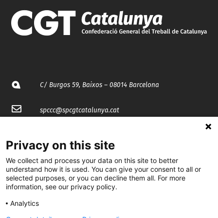
C/ Burgos 59, Baixos – 08014 Barcelona
spccc@
spcgtcatalunya.cat
935 120 481
Privacy on this site
We collect and process your data on this site to better
@CGTCatalunya
understand how it is used. You can give your consent to all or
selected purposes, or you can decline them all. For more
cgtcatalunya
information, see our privacy policy.
CGTCatalunya
Analytics