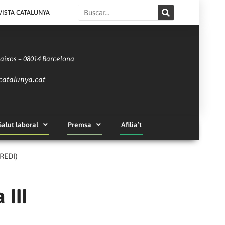
Search
VISTA CATALUNYA
Baixos – 08014 Barcelona
catalunya.cat
Salut laboral
Premsa
Afilia’t
(REDI)
 III