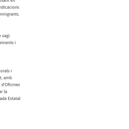
posant en
ndicacions
immigrants.
e vagi
niments i
orals i
at, amb
 d'Oficines
r la
ada Estatal