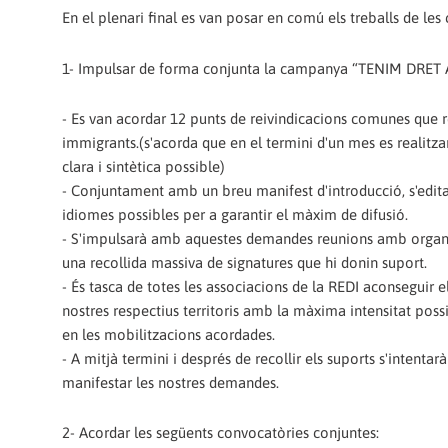
En el plenari final es van posar en comú els treballs de les
1- Impulsar de forma conjunta la campanya “TENIM DRET A 
- Es van acordar 12 punts de reivindicacions comunes que re
immigrants.(s'acorda que en el termini d'un mes es realitz
clara i sintètica possible)
- Conjuntament amb un breu manifest d'introducció, s'edita
idiomes possibles per a garantir el màxim de difusió.
- S'impulsarà amb aquestes demandes reunions amb organitza
una recollida massiva de signatures que hi donin suport.
- És tasca de totes les associacions de la REDI aconsegui
nostres respectius territoris amb la màxima intensitat poss
en les mobilitzacions acordades.
- A mitjà termini i després de recollir els suports s'intenta
manifestar les nostres demandes.
2- Acordar les següents convocatòries conjuntes: