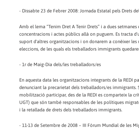
- Dissabte 23 de Febrer 2008: Jornada Estatal pels Drets de
Amb el lema “Tenim Dret A Tenir Drets” i a dues setmanes 
concentracions i actes públics allà on puguem. Es tracta 
suport d'altres organitzacions i on donarem a conèixer les n
eleccions, de les quals els treballadors immigrants queda
- 1r de Maig-Dia dels/les treballadors/es
En aquesta data les organitzacions integrants de la REDI pa
denunciant la precarietat dels treballadors/es immigrants.
mobilització participar, des de la REDI es comparteix la crí
UGT) que són també responsables de les polítiques migratòr
i la retallada de drets dels treballadors immigrants.
- 11-13 de Setembre de 2008 – III Fòrum Mundial de les M