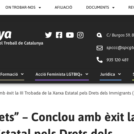
ON TROBAR-NOS
AFILIACIÓ
DOCUMENTS
RE
C/ Burgos 59, 
spccc@
spcgt
935 120 481
Formació
Acció Feminista LGTBIQ+
Jurídica
mb èxit la III Trobada de la Xarxa Estatal pels Drets dels Immigrants 
ets” – Conclou amb èxit la
statal pels Drets dels