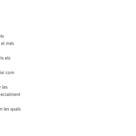
els
 el més
ts els
així com
 les
specialment
n les quals