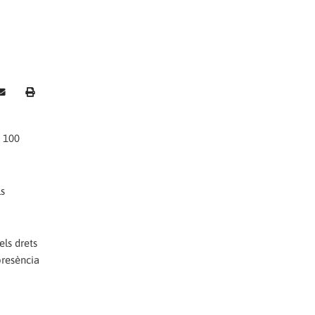
e 100
ls
els drets
presència