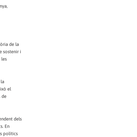
nya,
òria de la
e sostenir i
 les
 la
ixò el
s de
pendent dels
s. En
s polítics