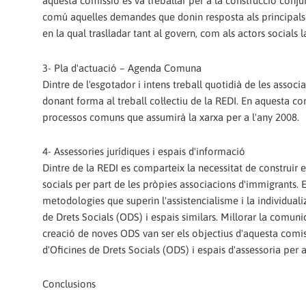
aquesta comissió es va treballar per a la construcció conju
comú aquelles demandes que donin resposta als principals
en la qual traslladar tant al govern, com als actors socials
3- Pla d'actuació – Agenda Comuna
Dintre de l'esgotador i intens treball quotidià de les asso
donant forma al treball col·lectiu de la REDI. En aquesta c
processos comuns que assumirà la xarxa per a l'any 2008.
4- Assessories jurídiques i espais d'informació
Dintre de la REDI es comparteix la necessitat de construir e
socials per part de les pròpies associacions d'immigrants. E
metodologies que superin l'assistencialisme i la individual
de Drets Socials (ODS) i espais similars. Millorar la comuni
creació de noves ODS van ser els objectius d'aquesta comis
d'Oficines de Drets Socials (ODS) i espais d'assessoria per 
Conclusions