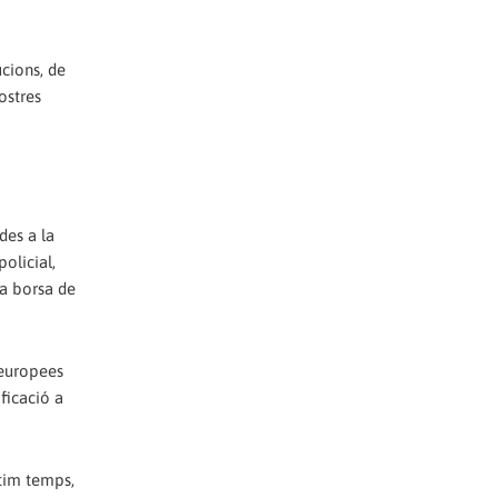
ucions, de
ostres
des a la
olicial,
na borsa de
 europees
ficació a
ltim temps,