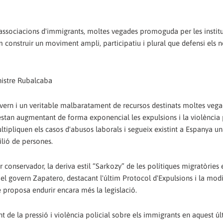
s associacions d'immigrants, moltes vegades promoguda per les instit
construir un moviment ampli, participatiu i plural que defensi els n
inistre Rubalcaba
vern i un veritable malbaratament de recursos destinats moltes vega
a estan augmentant de forma exponencial les expulsions i la violència p
ultipliquen els casos d'abusos laborals i segueix existint a Espanya u
ilió de persones.
r conservador, la deriva estil “Sarkozy” de les polítiques migratòries
el govern Zapatero, destacant l'últim Protocol d'Expulsions i la modi
e proposa endurir encara més la legislació.
 de la pressió i violència policial sobre els immigrants en aquest ú