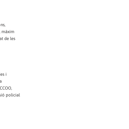
ns,
el màxim
at de les
es i
a
 (CCOO,
ió policial