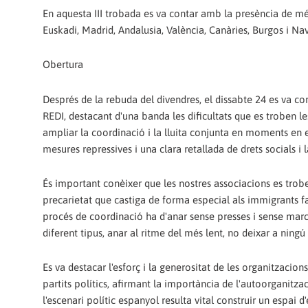
En aquesta III trobada es va contar amb la presència de mé
Euskadi, Madrid, Andalusia, València, Canàries, Burgos i Nav
Obertura
Després de la rebuda del divendres, el dissabte 24 es va co
REDI, destacant d'una banda les dificultats que es troben les
ampliar la coordinació i la lluita conjunta en moments en e
mesures repressives i una clara retallada de drets socials i 
És important conèixer que les nostres associacions es troben 
precarietat que castiga de forma especial als immigrants fan 
procés de coordinació ha d'anar sense presses i sense marca
diferent tipus, anar al ritme del més lent, no deixar a ningú 
Es va destacar l'esforç i la generositat de les organitzacio
partits polítics, afirmant la importància de l'autoorganitzac
l'escenari polític espanyol resulta vital construir un espai 