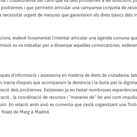
nta i col·laborativa del camí que va dels problemes a les solucions, 
 problemes i que permetin articular una campanya conjunta de reivi
 la necessitat urgent de mesures que garanteixin els drets bàsics dels 
ciacions, esdevé fonamental l'intentar articular una agenda comuna qu
omissió es va treballar per a dissenyar aquelles convocatòries, esdeve
spais d'informació i assessoria en matèria de drets de ciutadania, lab
s tracta d'espais que acompanyin la denúncia i la lluita per la dignit
izació dels problemes. Existeixen ja en l'estat nombroses experiències
cació , la coordinació de recursos i “maneres de” fer així com impulsa
sió. En relació amb això es comenta que s'està organitzant una Trob
a finals de Maig a Madrid.