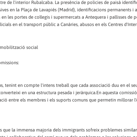
e de l'interior Rubalcaba. La presència de policies de paisà identifi
ives en la Plaça de Lavapiés (Madrid), identificacions permanents i a
 en les portes de col·legis i supermercats a Antequera i pallisses de p
cials en el transport públic a Canàries, abusos en els Centres d'Inte
 mobilització social
omissions:
s, tenint en compte l'intens treball que cada associació duu en el se
s converteixi en una estructura pesada i jeràrquica.En aquesta comissi
ació entre els membres i els suports comuns que permetin millorar l'
at és que la immensa majoria dels immigrants sofreix problemes similar