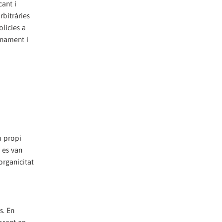
cant i
rbitràries
olicies a
rnament i
u propi
ó es van
organicitat
s. En