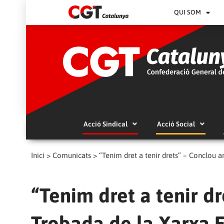
QUI SOM
Acció Sindical
Acció Social
Inici
>
Comunicats
>
“Tenim dret a tenir drets” – Conclou a
“Tenim dret a tenir dr
Trobada de la Xarxa E