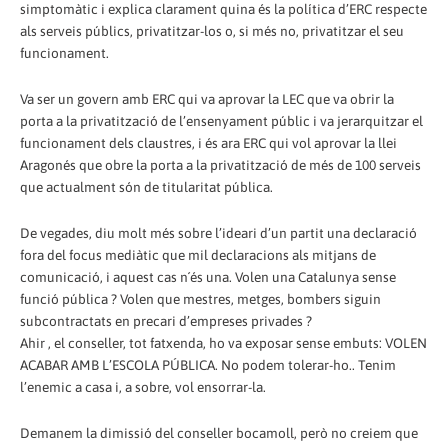
simptomàtic i explica clarament quina és la política d’ERC respecte
als serveis públics, privatitzar-los o, si més no, privatitzar el seu
funcionament.
Va ser un govern amb ERC qui va aprovar la LEC que va obrir la
porta a la privatització de l’ensenyament públic i va jerarquitzar el
funcionament dels claustres, i és ara ERC qui vol aprovar la llei
Aragonés que obre la porta a la privatització de més de 100 serveis
que actualment són de titularitat pública.
De vegades, diu molt més sobre l’ideari d’un partit una declaració
fora del focus mediàtic que mil declaracions als mitjans de
comunicació, i aquest cas n´és una. Volen una Catalunya sense
funció pública ? Volen que mestres, metges, bombers siguin
subcontractats en precari d’empreses privades ?
Ahir , el conseller, tot fatxenda, ho va exposar sense embuts: VOLEN
ACABAR AMB L’ESCOLA PÚBLICA. No podem tolerar-ho.. Tenim
l’enemic a casa i, a sobre, vol ensorrar-la.
Demanem la dimissió del conseller bocamoll, però no creiem que