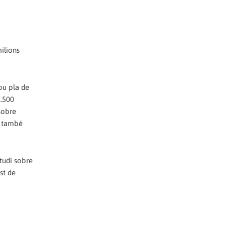
milions
ou pla de
1.500
 sobre
s també
tudi sobre
st de