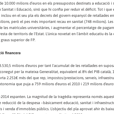
 de 10.000 milions d’euros en els pressupostos destinats a educació i 
nitat i Educació, sinó que hi confia per reduir el dèficit. Tot i que e
n inclou en el seu pla els decrets del govern espanyol de retallades en 
ilions, però el pes més important recau en sanitat (748 milions). Le
de les matrícules universitàries, i augmentar el percentatge de pagam
esta de territoris de l'Estat. L'única novetat en l'àmbit educatiu és la
 graus superior de FP.
ció financera
3.530,5 milions d'euros per tant l'acumulat de les retallades en supos
reconegut per la mateixa Generalitat, equivalent al 8% del PIB català, 
a 2.251€ més del que rep, impostos/prestacions, serveis, infraestructu
Autonomia que puja a 759 milions d'euros el 2010 i 219 milions d'euro
12-2014 espanten. La magnitud de la tragèdia representa només aques
 de reducció de la despesa –bàsicament educació, sanitat i infraestruct
s i venda d'immobles públics. L'objectiu del pla aprovat ahir és baix