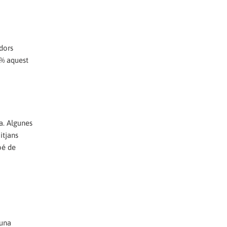
adors
3% aquest
a. Algunes
itjans
bé de
 una