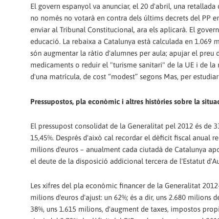
El govern espanyol va anunciar, el 20 d'abril, una retallada
no només no votarà en contra dels últims decrets del PP en Sa
enviar al Tribunal Constitucional, ara els aplicarà. El gover
educació. La rebaixa a Catalunya està calculada en 1.069 m
són augmentar la ràtio d'alumnes per aula; apujar el preu 
medicaments o reduir el "turisme sanitari" de la UE i de la r
d'una matrícula, de cost “modest” segons Mas, per estudiar
Pressupostos, pla econòmic i altres històries sobre la situa
El pressupost consolidat de la Generalitat pel 2012 és de 3
15,45%. Després d'això cal recordar el dèficit fiscal anual 
milions d'euros – anualment cada ciutadà de Catalunya aport
el deute de la disposició addicional tercera de l'Estatut d'
Les xifres del pla econòmic financer de la Generalitat 20
milions d'euros d'ajust: un 62%; és a dir, uns 2.680 milions
38%, uns 1.615 milions, d'augment de taxes, impostos propi