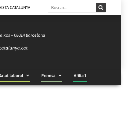
Search
VISTA CATALUNYA
Baixos – 08014 Barcelona
catalunya.cat
Salut laboral
Premsa
Afilia’t