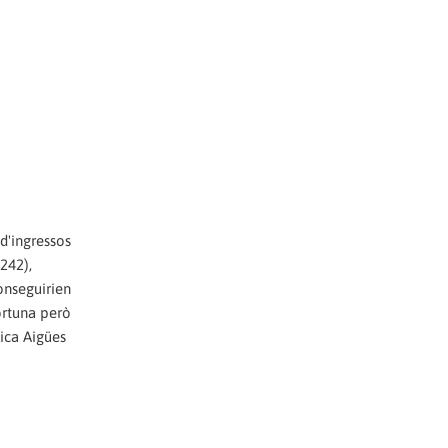
d'ingressos
242),
conseguirien
ortuna però
lica Aigües