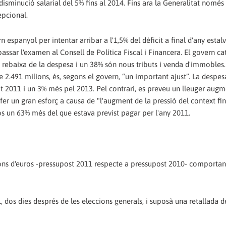
a disminució salarial del 5% fins al 2014. Fins ara la Generalitat només
epcional.
n espanyol per intentar arribar a l'1,5% del dèficit a final d'any estal
assar l'examen al Consell de Política Fiscal i Financera. El govern ca
 rebaixa de la despesa i un 38% són nous tributs i venda d'immobles.
e 2.491 milions, és, segons el govern, “un important ajust”. La despes
at 2011 i un 3% més pel 2013. Pel contrari, es preveu un lleuger augm
fer un gran esforç a causa de "l'augment de la pressió del context fin
os un 63% més del que estava previst pagar per l'any 2011.
lions d'euros -pressupost 2011 respecte a pressupost 2010- comportan
dos dies després de les eleccions generals, i suposà una retallada d