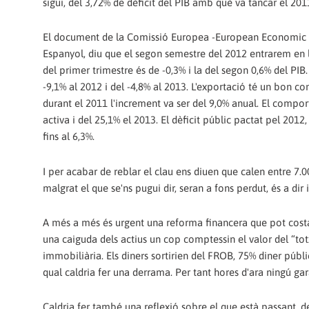
sigui, del 3,72% de dèficit del PIB amb què va tancar el 201
El document de la Comissió Europea -European Economic For
Espanyol, diu que el segon semestre del 2012 entrarem en l
del primer trimestre és de -0,3% i la del segon 0,6% del PI
-9,1% al 2012 i del -4,8% al 2013. L'exportació té un bon 
durant el 2011 l'increment va ser del 9,0% anual. El compor
activa i del 25,1% el 2013. El dèficit públic pactat pel 2012, 
fins al 6,3%.
I per acabar de reblar el clau ens diuen que calen entre 7.
malgrat el que se'ns pugui dir, seran a fons perdut, és a dir 
A més a més és urgent una reforma financera que pot costar 
una caiguda dels actius un cop comptessin el valor del “to
immobiliària. Els diners sortirien del FROB, 75% diner públic
qual caldria fer una derrama. Per tant hores d'ara ningú gara
Caldria fer també una reflexió sobre el que està passant, de