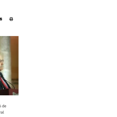
% de
ral