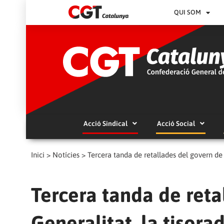
QUI SOM
Acció Sindical
Acció Social
Inici
>
Notícies
>
Tercera tanda de retallades del govern de 
Tercera tanda de reta
Generalitat, la tisor