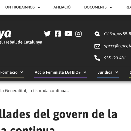
ON TROBAR-NOS
AFILIACIÓ
DOCUMENTS
RE
C/ Burgos 59, 
spccc@
spcgt
935 120 481
Formació
Acció Feminista LGTBIQ+
Jurídica
la Generalitat, la tisorada continua…
llades del govern de la
ada continua…