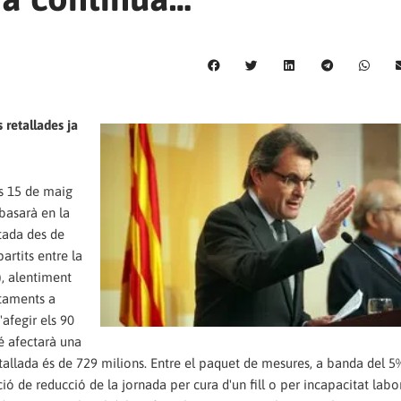
 retallades ja
ts 15 de maig
 basarà en la
ctada des de
artits entre la
, alentiment
ntaments a
'afegir els 90
é afectarà una
 retallada és de 729 milions. Entre el paquet de mesures, a banda del 5
ió de reducció de la jornada per cura d'un fill o per incapacitat labo