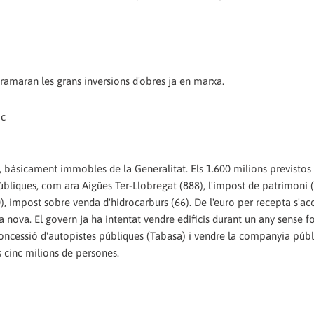
ogramaran les grans inversions d'obres ja en marxa.
ic
, bàsicament immobles de la Generalitat. Els 1.600 milions previstos 
liques, com ara Aigües Ter-Llobregat (888), l'impost de patrimoni (
60), impost sobre venda d'hidrocarburs (66). De l'euro per recepta s'a
 nova. El govern ja ha intentat vendre edificis durant un any sense f
 concessió d'autopistes públiques (Tabasa) i vendre la companyia púb
s cinc milions de persones.