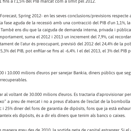
1 fins a l'1,5% del PIB marcat com a límit pel 2012.
ecast, Spring 2012- en les seves conclusions/previsions respecte a 
a fase aguda de la recessió amb una contracció del PIB d'un 1,1%, la
B. També ens diu que la caiguda de demanda interna, privada i pública
comportament, suma el 2012 i 2013 un increment del 7,9%, cal recorda
tament de l'atur és preocupant, previsió del 2012 del 24,4% de la po
5,3% del PIB, pot enfilar-se fins al -6,4%. I el del 2013, el 3% del PIB 
000 i 10.000 milions d'euros per sanejar Bankia, diners públics que se
irrecuperables.
al voltant de 30.000 milions d'euros. Es tractaria d'aprovisionar pe
txo” a preu de mercat i no a preus d'abans de l'esclat de la bombolla
 i 25% diner del fons de garantia de dipòsits, fons que ja està exhauri
nteix els dipòsits, és a dir els diners que tenim als bancs o caixes.
 manera greu des de 2010, la sortida neta de capital estranger. Si el 