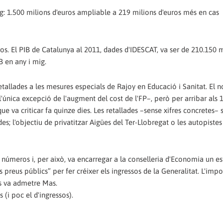
ig: 1.500 milions d'euros ampliable a 219 milions d'euros més en cas
uros. El PIB de Catalunya al 2011, dades d'IDESCAT, va ser de 210.150 
IB en any i mig.
etallades a les mesures especials de Rajoy en Educació i Sanitat. El n
'única excepció de l'augment del cost de l'FP–, però per arribar als 
ue va criticar fa quinze dies. Les retallades –sense xifres concretes–
s; l'objectiu de privatitzar Aigües del Ter-Llobregat o les autopiste
números i, per això, va encarregar a la conselleria d'Economia un es
s preus públics” per fer créixer els ingressos de la Generalitat. L'impo
ns va admetre Mas.
(i poc el d'ingressos).