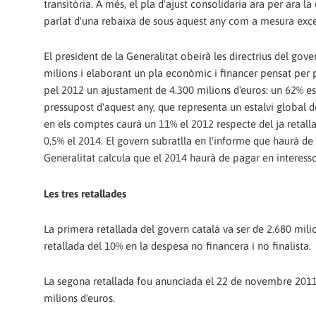
transitòria. A més, el pla d'ajust consolidaria ara per ara l
parlat d'una rebaixa de sous aquest any com a mesura exc
El president de la Generalitat obeirà les directrius del gover
milions i elaborant un pla econòmic i financer pensat per p
pel 2012 un ajustament de 4.300 milions d'euros: un 62% es
pressupost d'aquest any, que representa un estalvi global d
en els comptes caurà un 11% el 2012 respecte del ja retall
0,5% el 2014. El govern subratlla en l'informe que haurà de 
Generalitat calcula que el 2014 haurà de pagar en interess
Les tres retallades
La primera retallada del govern català va ser de 2.680 mi
retallada del 10% en la despesa no financera i no finalista.
La segona retallada fou anunciada el 22 de novembre 2011, 
milions d'euros.