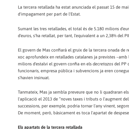
La tercera retallada ha estat anunciada el passat 15 de ma
d'impagament per part de l'Estat.
Sumant les tres retallades, el total és de 5.180 milions d'e
d'euros, s'ha retallat, per tant, l'equivalent a un 2,38% del P
El govern de Mas confiarà el gruix de la tercera onada de r
xoc aprofundeix en retallades catalanes ja previstes –amb l
milions d'estalvi el govern confia en els
decretazos
del PP q
funcionaris, empresa pública i subvencions ja eren conegude
s'havien insinuat.
Tanmateix, Mas ja sembla preveure que no li quadraran els 
l'aplicació el 2013 de “noves taxes i tributs o l'augment del
successions, per exemple, podria tornar l'any vinent, sego
De moment, però, bàsicament es toca l'apartat de despeses 
Els apartats de la tercera retallada