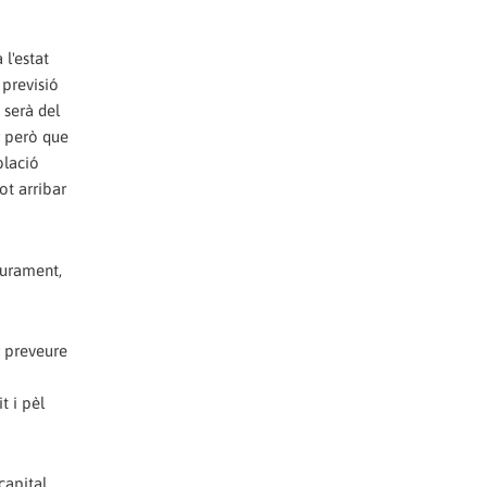
l'estat
 previsió
 serà del
r però que
blació
pot arribar
gurament,
r preveure
t i pèl
capital