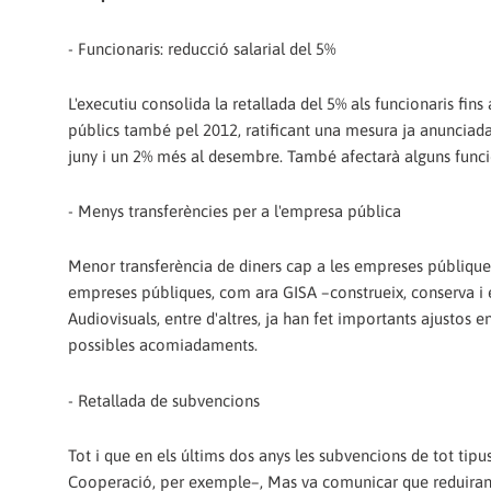
- Funcionaris: reducció salarial del 5%
L'executiu consolida la retallada del 5% als funcionaris fins
públics també pel 2012, ratificant una mesura ja anunciad
juny i un 2% més al desembre. També afectarà alguns funcio
- Menys transferències per a l'empresa pública
Menor transferència de diners cap a les empreses públiques
empreses públiques, com ara GISA –construeix, conserva i 
Audiovisuals, entre d'altres, ja han fet importants ajustos e
possibles acomiadaments.
- Retallada de subvencions
Tot i que en els últims dos anys les subvencions de tot tipu
Cooperació, per exemple–, Mas va comunicar que reduiran