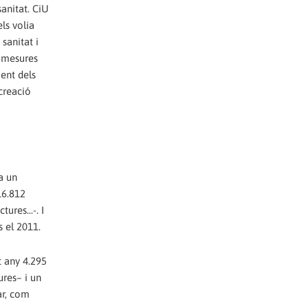
sanitat. CiU
ls volia
sanitat i
s mesures
ent dels
 creació
a un
16.812
res...-. I
s el 2011.
t any 4.295
ures– i un
ar, com