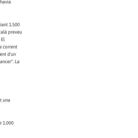
 havia
viant 1.500
talà preveu
 El
a corrent
ent d'un
ancer”. La
t una
e 1.000