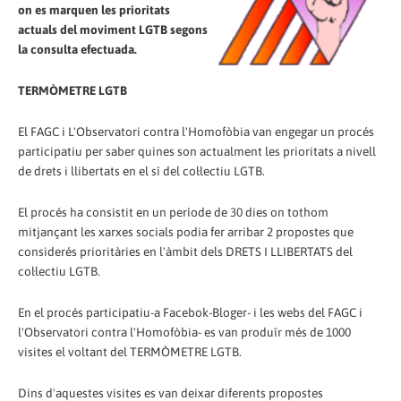
on es marquen les prioritats
actuals del moviment LGTB segons
la consulta efectuada.
TERMÒMETRE LGTB
El FAGC i L'Observatori contra l'Homofòbia van engegar un procés
participatiu per saber quines son actualment les prioritats a nivell
de drets i llibertats en el sí del col·lectiu LGTB.
El procés ha consistit en un període de 30 dies on tothom
mitjançant les xarxes socials podia fer arribar 2 propostes que
considerés prioritàries en l'àmbit dels DRETS I LLIBERTATS del
col·lectiu LGTB.
En el procés participatiu-a Facebok-Bloger- i les webs del FAGC i
l'Observatori contra l'Homofòbia- es van produïr més de 1000
visites el voltant del TERMÒMETRE LGTB.
Dins d'aquestes visites es van deixar diferents propostes