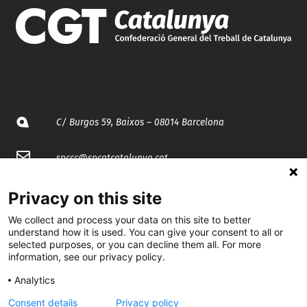
C/ Burgos 59, Baixos – 08014 Barcelona
spccc@
spcgtcatalunya.cat
935 120 481
Privacy on this site
We collect and process your data on this site to better
@CGTCatalunya
understand how it is used. You can give your consent to all or
selected purposes, or you can decline them all. For more
information, see our privacy policy.
cgtcatalunya
Analytics
CGTCatalunya
Consent details
Privacy policy