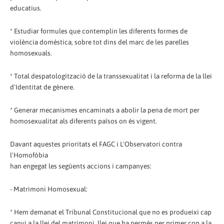
educatius.
* Estudiar formules que contemplin les diferents formes de
violència domèstica, sobre tot dins del marc de les parelles
homosexuals.
* Total despatologització de la transsexualitat i la reforma de la llei
d'Identitat de gènere.
* Generar mecanismes encaminats a abolir la pena de mort per
homosexualitat als diferents països on és vigent.
Davant aquestes prioritats el FAGC i L'Observatori contra
l'Homofòbia
han engegat les següents accions i campanyes:
- Matrimoni Homosexual:
* Hem demanat el Tribunal Constitucional que no es produeixi cap
canvi a la llei del matrimoni, llei que ha permés per primer cop a la