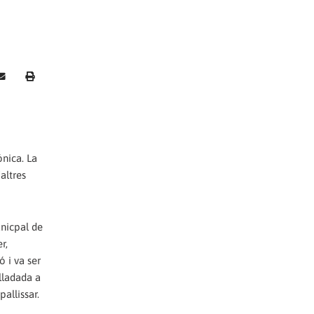
ónica. La
altres
unicpal de
r,
 i va ser
lladada a
allissar.