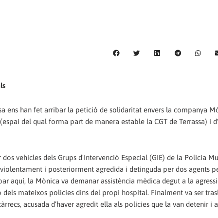
ls
 ens han fet arribar la petició de solidaritat envers la companya M
(espai del qual forma part de manera estable la CGT de Terrassa) i d'
 dos vehicles dels Grups d'Intervenció Especial (GIE) de la Policia M
da violentament i posteriorment agredida i detinguda per dos agents pe
bar aquí, la Mònica va demanar assistència mèdica degut a la agressió
dels mateixos policies dins del propi hospital. Finalment va ser tras
rrecs, acusada d’haver agredit ella als policies que la van detenir i ap