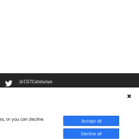
@CGTCatalunya
cgtcatalunya
CGTCatalunya
cgtcatalunya
es, or you can decline
Accept all
Decline all