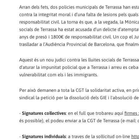
Arran dels fets, dos policies municipals de Terrassa han esta
contra la integritat moral i d’una falta de lesions pels qua
responsabilitat civil. La torna és que, a la vegada, la Mòni
socials de Terrassa ha estat acusada d’un delicte d’atemptat
anys de presó i 1800€ de responsabilitat civil. Un cop el Jut
traslladar a l’Audiència Provincial de Barcelona, que finalme
Aquest és un nou judici contra les lluites socials de Terra
d'aturar la impunitat policial que a Terrassa i arreu es ceba 
vulnerabilitat com els i les immigrants.
Per això demanen a tota la CGT la solidaritat activa, en pr
sindical la petició per la dissolució dels GIE i l'absolució 
-
Signatures col·lectives
: en el full que trobareu aquí
firmes 
és possible), el podeu enviar a la CGT de Terrassa (e-mail
-
Signatures individuals
: a traves de la sol·licitud on-line
htt