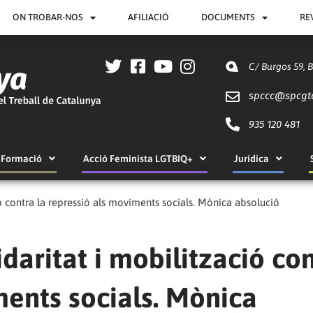
ON TROBAR-NOS
AFILIACIÓ
DOCUMENTS
RE
C/ Burgos 59, 
spccc@
spcgt
935 120 481
Formació
Acció Feminista LGTBIQ+
Jurídica
ció contra la repressió als moviments socials. Mònica absolució
idaritat i mobilització co
ments socials. Mònica