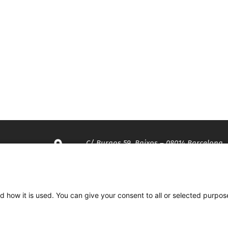
C/ Burgos 59, Baixos – 08014 Barcelona
spccc@
spcgtcatalunya.cat
d how it is used. You can give your consent to all or selected purpos
935 120 481