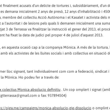
t finalment acusats d’un delicte de tortures i, subsidiàriament, d’un d
ls es demana inicialment 2 anys de presó, 12 anys d’inhabilitació i 45
ca, membre del col·lectiu Acció Autònoma i el Kasalet i activista dels
 a l’autoritat i de lesions pels quals li demanen inicialment una sum
jat 3 de Terrassa va finalitzar la instrucció el gener del 2013, el proc
nt ha fixat la data de judici pel proper 4 de juliol d’aquest 2013.
ssa, en aquesta ocasió cap a la companya Mónica. A més de la tortura
amb els activistes de les lluites socials i amb col·lectius en situació d
imer lloc signant, tant individualment com com a federació, sindicat i
de la Mónica. Ho podeu fer a través de:
x colectius Monica absolucio definitiu
. Un cop omplert i signat (amb
: cgtterrassa@gmail.com o fax: 937894504)
ps://oiga.me/campaigns/monica-absolucio-gie-dissolucio
o omplint 