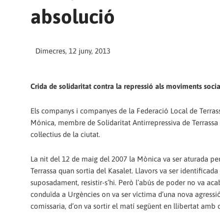
absolució
Dimecres, 12 juny, 2013
Crida de solidaritat contra la repressió als moviments socia
Els companys i companyes de la Federació Local de Terrassa
Mónica, membre de Solidaritat Antirrepressiva de Terrassa 
col·lectius de la ciutat.
La nit del 12 de maig del 2007 la Mònica va ser aturada per
Terrassa quan sortia del Kasalet. Llavors va ser identifica
suposadament, resistir-s’hi. Però l’abús de poder no va aca
conduïda a Urgències on va ser víctima d’una nova agressió 
comissaria, d’on va sortir el matí següent en llibertat amb cà