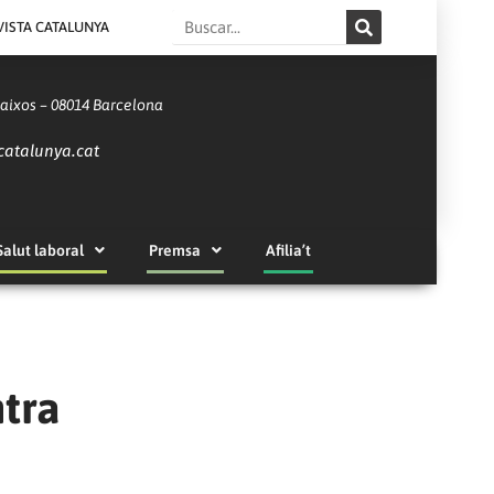
Search
VISTA CATALUNYA
Baixos – 08014 Barcelona
catalunya.cat
Salut laboral
Premsa
Afilia’t
ntra