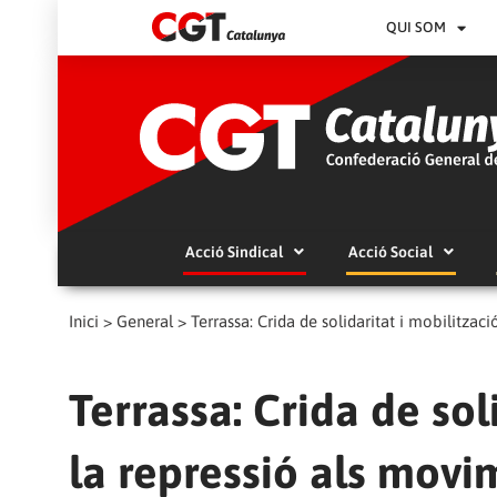
QUI SOM
Acció Sindical
Acció Social
Inici
>
General
>
Terrassa: Crida de solidaritat i mobilitza
Terrassa: Crida de sol
la repressió als movi