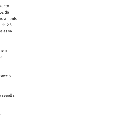
elicte
00€ de
 moviments
a de 2,8
és es va
, hem
e
 secció
 segell si
el