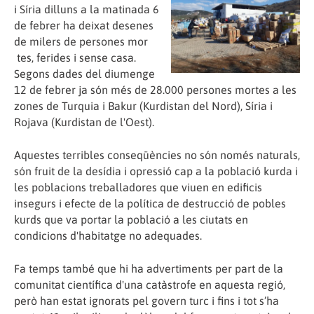
i Síria dilluns a la matinada 6
de febrer ha deixat desenes
de milers de persones mor
tes, ferides i sense casa.
Segons dades del diumenge
12 de febrer ja són més de 28.000 persones mortes a les
zones de Turquia i Bakur (Kurdistan del Nord), Síria i
Rojava (Kurdistan de l'Oest).
Aquestes terribles conseqüències no són només naturals,
són fruit de la des
ídia i opressió cap a la població kurda i
les poblacions treballadores que viuen en edificis
insegurs i efecte de la política de destrucció de pobles
kurds que va portar la població a les ciutats en
condicions d'habitatge no adequades.
Fa temps també que hi ha advertiments per part de la
comunitat científica d'una catàstrofe en aquesta regió,
però han estat ignorats pel govern turc i fins i tot s’ha