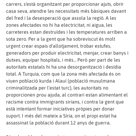
carrers, s'està organitzant per proporcionar ajuts, obrir
casa seva, atendre les necessitats més bàsiques davant
del fred i la desesperació que assola la regió. A les
zones afectades no hi ha electricitat, ni aigua, les
carreteres estan destruïdes i les temperatures arriben a
sota zero. Per a la gent que ha sobreviscut és molt
urgent crear espais d'allotjament, trobar estufes,
generadors per produir electricitat, menjar, crear banys i
dutxes, equipar hospitals, i més... Però per part de les
autoritats estatals hi ha una desorganització i desídia
total. A Turquia, com que la zona més afectada és on
viuen població kurda i Alauí (població musulmana
criminalitzada per l’estat turc), les autoritats no
proporcionen prou ajuda, al contrari estan alimentant el
racisme contra immigrants sirians, i contra la gent que
està intentant formar iniciatives pròpies per donar
suport. I més del mateix a Síria, on el propi estat ha
assassinat la població durant 12 anys de guerra.