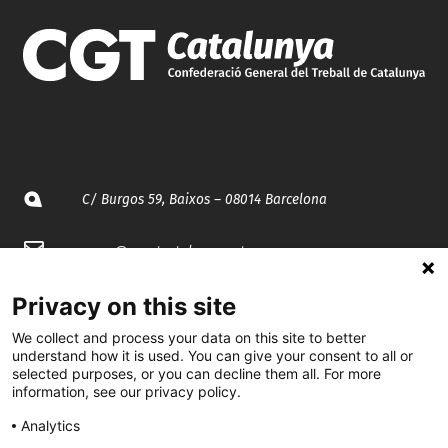
C/ Burgos 59, Baixos – 08014 Barcelona
spccc@
spcgtcatalunya.cat
935 120 481
Privacy on this site
We collect and process your data on this site to better
understand how it is used. You can give your consent to all or
@CGTCatalunya
selected purposes, or you can decline them all. For more
information, see our privacy policy.
cgtcatalunya
Analytics
CGTCatalunya