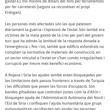
gastat 61 mil milions de dòlars del fons per terratrèmols
per fer carreteres (segons va reconèixer el propi
Erdogan).
Les persones més afectades són les que pateixen
diàriament la guerra i l'opressió de l'estat. Són també ara
víctimes de la mala gestió de la crisi per part del govern
turc que ha admès la lentitud de la resposta donada a
l'emergència i, fins i tot, també que edificis esfondrats no
complien la normativa de materials de construcció, en
un sector vinculat a l’estat on s’han comès irregularitats i
corrupció per treure més benefici econòmic.
A Rojava i Síria les ajudes també estan bloquejades per
les limitacions dels passos fronterers a través de Turquia
i les dificultats que posen les forces d'ocupació. Són
bandes gihadistes que controlen zones com la d'Afrin i
bloquegen ajuda de l'Administració Autònoma del Nord i
l’Est de Síria i confisquen l'ajuda humanitària que grups
autoorganitzats recol·lecten per ajudar les persones