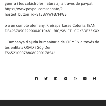
guerra i les catàstrofes naturals): a través de paypal
https://www.paypal.com/donate/?
hosted_button_id=ST5BWWFB7FPGS
o a un compte alemany: Kreissparkasse Colonia. IBAN:
DE49370502990004010481. BIC/SWIFT : COKSDE33XXX
Campanya d'ajuda humanitària de CIEMEN a través de
•
les entitats OSAD i Göç-Der:
ES6521000788680200178546