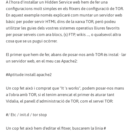
A l'hora d'instal·lar un Hidden Service web hem de fer una
configuracions molt simples en els fitxers de configuració de TOR.
En aquest exemple només explicaré com muntar un servidor web
bàsic per poder servir HTML dins de la xarxa TOR, però podeu
utilitzar les guies dels vostres sistemes operatius lliures favorits
per posar serveis com ara blocs, (s) FTP, wikis ..., o qualsevol altra
cosa que se us pugui ocórrer.
El primer que hem de fer, abans de posar-nos amb TOR és instal · lar
un servidor web, en el meu cas Apache2:
#Aptitude install apache2
Un cop fet això i comprat que "It 's works", podem posar-nos mans
a l'obra amb TOR, si el tenim arrencat el primer és aturar tant
Vidalia, el panell d'administració de TOR, com el servei TOR:
#/ Etc / init.d / tor stop
Un cop fet això hem d'editar el fitxer, buscarem la línia #