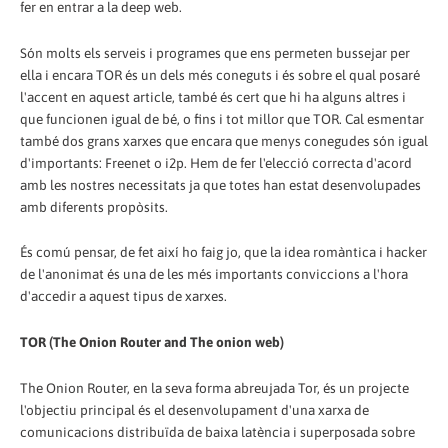
fer en entrar a la deep web.
Són molts els serveis i programes que ens permeten bussejar per
ella i encara TOR és un dels més coneguts i és sobre el qual posaré
l'accent en aquest article, també és cert que hi ha alguns altres i
que funcionen igual de bé, o fins i tot millor que TOR. Cal esmentar
també dos grans xarxes que encara que menys conegudes són igual
d'importants: Freenet o i2p. Hem de fer l'elecció correcta d'acord
amb les nostres necessitats ja que totes han estat desenvolupades
amb diferents propòsits.
És comú pensar, de fet així ho faig jo, que la idea romàntica i hacker
de l'anonimat és una de les més importants conviccions a l'hora
d'accedir a aquest tipus de xarxes.
TOR (The Onion Router and The onion web)
The Onion Router, en la seva forma abreujada Tor, és un projecte
l'objectiu principal és el desenvolupament d'una xarxa de
comunicacions distribuïda de baixa latència i superposada sobre