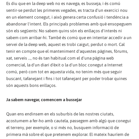
Es diu que en la deep web no es navega, es busseja, i és comú
sentir-se perdut les primeres vegades, es tracta d'un exercici nou
en un element conegut, i això genera certa confusió i tendència a
abandonar l'intent. Els principals problemes amb què ensopeguem
són els següents: No sabem quins són els enllaços d'interès ni
sabem com arribar-hi. També és comú que en intentar accedir a un
servei de la deep web, aquest es trobi caigut, perdut o mort. Cal
tenir en compte que el manteniment d'aquestes pàgines, fòrums,
xat, serveis ..., no és tan habitual com el d'una pàgina web
comercial, la d'un diari d'èxit o la d'un bloc conegut a Internet
comú, però com tot en aquesta vida, no tenim més que seguir
buscant, tafanejant i fins i tot tafanejant per poder trobar quines
són aquests bons enllaços.
Ja sabem navegar, comencem a bussejar
Quan ens endinsem en els suburbis de les nostres ciutats,
acostumem a fer-ho amb cautela, passegem amb algú que conegui
el terreny, per exemple, o si més no, busquem informació de
primera mà sobre el que pretenem explorar. El mateix hauríem de