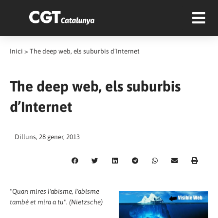
Inici
>
The deep web, els suburbis d’Internet
The deep web, els suburbis
d’Internet
Dilluns, 28 gener, 2013
"Quan mires l'abisme, l'abisme
també et mira a tu". (Nietzsche)