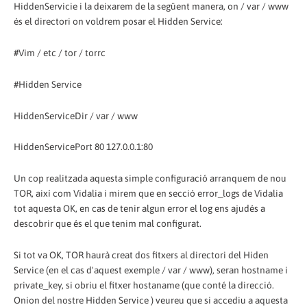
HiddenServicie i la deixarem de la següent manera, on / var / www
és el directori on voldrem posar el Hidden Service:
#Vim / etc / tor / torrc
#Hidden Service
HiddenServiceDir / var / www
HiddenServicePort 80 127.0.0.1:80
Un cop realitzada aquesta simple configuració arranquem de nou
TOR, així com Vidalia i mirem que en secció error_logs de Vidalia
tot aquesta OK, en cas de tenir algun error el log ens ajudés a
descobrir que és el que tenim mal configurat.
Si tot va OK, TOR haurà creat dos fitxers al directori del Hiden
Service (en el cas d'aquest exemple / var / www), seran hostname i
private_key, si obriu el fitxer hostaname (que conté la direcció.
Onion del nostre Hidden Service ) veureu que si accediu a aquesta