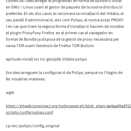
comercial i descarregar el programari en forma de bundle o instal
en GNU / Linux usant el gestor de paquets de la nostra distribució
preferida. En els dos casos es recomana la instal·lació del Vidalia, el
seu panell d'administració, així com Polipo, el nostre propi PROXY.
I en cas que triem la segona forma d'instal·lació haurem de instal·lar
el plugin ProxyFoxy Firefox, en el primer cas el navegador en
format de Bundle ja disposa de la gestió de proxy necessària per
xarxa TOR usant l'extensió de Firefox TOR Buttom.
aptitude install tor tor-geoipdb Vidalia polipo
Ens descarreguem la configuració de Polipo, perquè no l'hàgim de
fer nosaltres mateixes:
wget
https://gitweb.torproject.org/torbrowser.git/blob_plain/ae4aa49ad9
scripts/config/polipo.conf
cp/etc/polipo/config
,.original