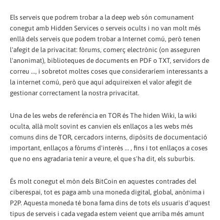
Els serveis que podrem trobar a la deep web són comunament
conegut amb Hidden Services o serveis ocults i no van molt més
enllà dels serveis que podem trobar a Internet comú, però tenen
l'afegit de la privacitat: fòrums, comerç electrònic (on asseguren
l'anonimat), biblioteques de documents en PDF o TXT, servidors de
correu ..., i sobretot moltes coses que consideraríem interessants a
la internet comú, però que aquí adquireixen el valor afegit de
gestionar correctament la nostra privacitat.
Una de les webs de referència en TOR és The hiden Wiki, la wiki
oculta, allà molt sovint es canvien els enllaços a les webs més
comuns dins de TOR, cercadors interns, dipòsits de documentació
important, enllaços a fòrums d'interès ... , fins i tot enllaços a coses
que no ens agradaria tenir a veure, el que s'ha dit, els suburbis.
És molt conegut el món dels BitCoin en aquestes contrades del
ciberespai, tot es paga amb una moneda digital, global, anònima i
P2P. Aquesta moneda té bona fama dins de tots els usuaris d'aquest
tipus de serveis i cada vegada estem veient que arriba més amunt