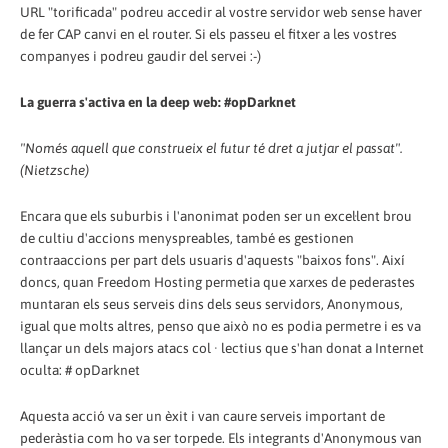
URL "torificada" podreu accedir al vostre servidor web sense haver
de fer CAP canvi en el router. Si els passeu el fitxer a les vostres
companyes i podreu gaudir del servei :-)
La guerra s'activa en la deep web: #opDarknet
"Només aquell que construeix el futur té dret a jutjar el passat".
(Nietzsche)
Encara que els suburbis i l'anonimat poden ser un excel·lent brou
de cultiu d'accions menyspreables, també es gestionen
contraaccions per part dels usuaris d'aquests "baixos fons". Així
doncs, quan Freedom Hosting permetia que xarxes de pederastes
muntaran els seus serveis dins dels seus servidors, Anonymous,
igual que molts altres, penso que això no es podia permetre i es va
llançar un dels majors atacs col · lectius que s'han donat a Internet
oculta: # opDarknet
Aquesta acció va ser un èxit i van caure serveis important de
pederàstia com ho va ser torpede. Els integrants d'Anonymous van