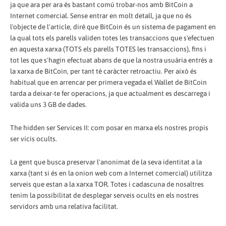
ja que ara per ara és bastant comú trobar-nos amb BitCoin a
Internet comercial. Sense entrar en molt detall, ja que no és
l'objecte de l'article, diré que BitCoin és un sistema de pagament en
la qual tots els parells validen totes les transaccions que s'efectuen
en aquesta xarxa (TOTS els parells TOTES les transaccions), fins i
tot les que s'hagin efectuat abans de que la nostra usuària entrés a
la xarxa de BitCoin, per tant té caràcter retroactiu. Per això és
habitual que en arrencar per primera vegada el Wallet de BitCoin
tarda a deixar-te fer operacions, ja que actualment es descarrega i
valida uns 3 GB de dades.
The hidden ser Services II: com posar en marxa els nostres propis
ser vicis ocults.
La gent que busca preservar l'anonimat de la seva identitat a la
xarxa (tant si és en la onion web com a Internet comercial) utilitza
serveis que estan a la xarxa TOR. Totes i cadascuna de nosaltres
tenim la possibilitat de desplegar serveis ocults en els nostres
servidors amb una relativa facilitat.