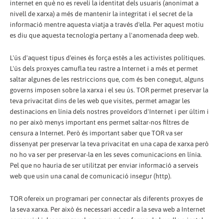
internet en què no es reveli la identitat dels usuaris (anonimat a
nivell de xarxa) a més de mantenir la integritat i el secret de la
informació mentre aquesta viatja a través d'ella. Per aquest motiu
es diu que aquesta tecnologia pertany a l'anomenada deep web.
L'ús d'aquest tipus d'eines és força estès a les activistes polítiques.
L'ús dels proxyes camufla teu rastre a Internet i a més et permet
saltar algunes de les restriccions que, com és ben conegut, alguns
governs imposen sobre la xarxa i el seu ús. TOR permet preservar la
teva privacitat dins de les web que visites, permet amagar les
destinacions en línia dels nostres proveïdors d'Internet i per últim i
no per això menys important ens permet saltar-nos filtres de
censura a Internet. Però és important saber que TOR va ser
dissenyat per preservar la teva privacitat en una capa de xarxa però
no ho va ser per preservar-la en les seves comunicacions en línia.
Pel que no hauria de ser utilitzat per enviar informació a serveis
web que usin una canal de comunicació insegur (http).
TOR ofereix un programari per connectar als diferents proxyes de
la seva xarxa. Per això és necessari accedir a la seva web a Internet