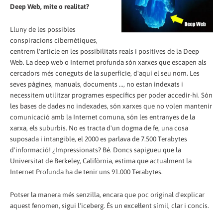
Deep Web, mite o realitat?
Lluny de les possibles
conspiracions cibernètiques,
centrem l'article en les possibilitats reals i positives de la Deep
Web. La deep web o Internet profunda són xarxes que escapen als
cercadors més coneguts de la superfície, d'aquí el seu nom. Les
seves pàgines, manuals, documents ..., no estan indexats i
necessitem utilitzar programes específics per poder accedir-hi. Són
les bases de dades no indexades, són xarxes que no volen mantenir
comunicació amb la Internet comuna, són les entranyes de la
xarxa, els suburbis. No es tracta d'un dogma de fe, una cosa
suposada i intangible, el 2000 es parlava de 7.500 Terabytes
d'informació! ¿Impressionats? Bé. Doncs sapigueu que la
Universitat de Berkeley, Califòrnia, estima que actualment la
Internet Profunda ha de tenir uns 91.000 Terabytes.
Potser la manera més senzilla, encara que poc original d'explicar
aquest fenomen, sigui l'iceberg. És un excel·lent símil, clar i concís.