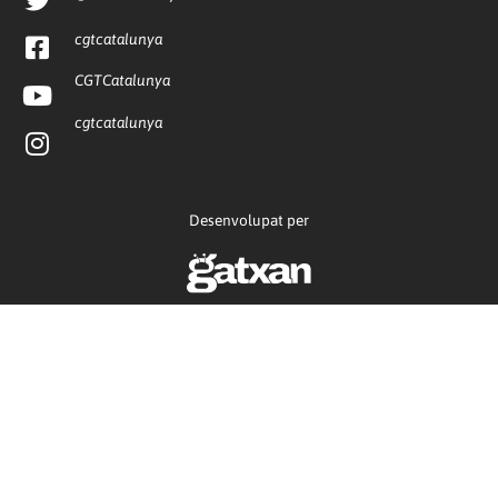
cgtcatalunya
CGTCatalunya
cgtcatalunya
Desenvolupat per