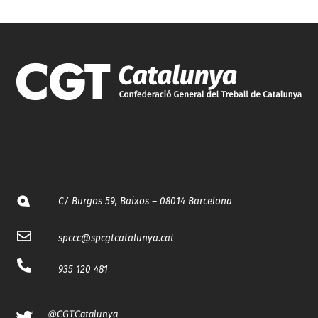
C/ Burgos 59, Baixos – 08014 Barcelona
spccc@
spcgtcatalunya.cat
935 120 481
@CGTCatalunya