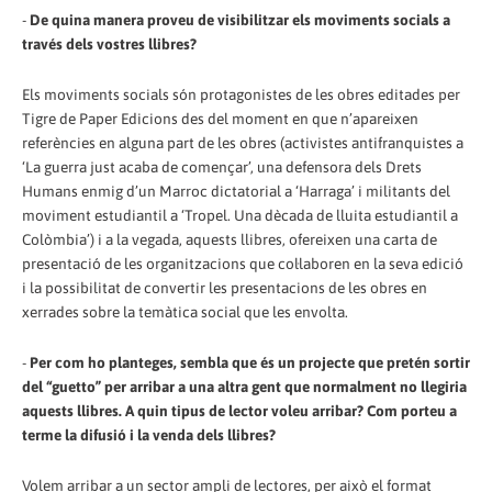
-
De quina manera proveu de visibilitzar els moviments socials a
través dels vostres llibres?
Els moviments socials són protagonistes de les obres editades per
Tigre de Paper Edicions des del moment en que n’apareixen
referències en alguna part de les obres (activistes antifranquistes a
‘La guerra just acaba de començar’, una defensora dels Drets
Humans enmig d’un Marroc dictatorial a ‘Harraga’ i militants del
moviment estudiantil a ‘Tropel. Una dècada de lluita estudiantil a
Colòmbia’) i a la vegada, aquests llibres, ofereixen una carta de
presentació de les organitzacions que col·laboren en la seva edició
i la possibilitat de convertir les presentacions de les obres en
xerrades sobre la temàtica social que les envolta.
-
Per com ho planteges, sembla que és un projecte que pretén sortir
del “guetto” per arribar a una altra gent que normalment no llegiria
aquests llibres. A quin tipus de lector voleu arribar? Com porteu a
terme la difusió i la venda dels llibres?
Volem arribar a un sector ampli de lectores, per això el format