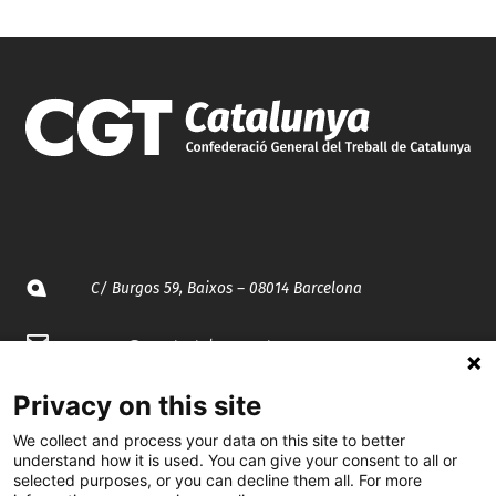
C/ Burgos 59, Baixos – 08014 Barcelona
spccc@
spcgtcatalunya.cat
935 120 481
Privacy on this site
We collect and process your data on this site to better
understand how it is used. You can give your consent to all or
@CGTCatalunya
selected purposes, or you can decline them all. For more