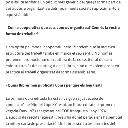
possibilita arribar a un públic més genèric del que ja forma part de
l’estructura organitzativa dels moviments socials i aproximar-lo a
aquest àmbit.
-
Com a cooperativa que sou, com us organitzeu? Com és la vostra
forma de treballar?
Hem optat pel model cooperatiu perquè creiem que la mateixa
estructura del treball també en marca el seu sentit. No només
pretenem promocionar una cultura de la col·lectivitat de cara
enfora a través del contingut dels llibres, sinó que volem posar en
pràctica el treball organitzat de forma assembleària.
-
Quins llibres heu publicat? Com i per què els heu triat?
La primera obra editada ha estat ‘La guerra just acaba de
començar’, de Miquel López Crespí, un llibre editat per primera
vegada l’any 1973 i segrestat pel TOP franquista l’any 1974.
L’elecció de reeditar aquest llibre s’ha donat perquè ens ha semblat
la millor carta de presentació. Un llibre escrit a les darreries del