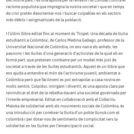
del nostre país, i és una aposta per la reflexió i el combat contra el
racisme populista que impregna la nostra societat i que en temps
de crisi pretén desorientar-nos i buscar culpables en els sectors
més dèbils i estigmatitzats de la població.
I l’últim llibre editat fins al moment és ‘Tropel. Una dècada de lluita
estudiantil a Colòmbia’, de Carlos Medina Gallego, professor de la
Universitat Nacional de Colòmbia, on ens narra els anhels, les
passions i les lluites d’una generació d’activistes de la qual ell en
formà part, que pretenen combatre per un model més just de
societat a través de les lluites estudiantils. Aquest és un llibre que
ens ajuda a entendre el món de l’activisme juvenil, ambientat a
Colòmbia però que fàcilment es pot extrapolar a casa nostra en
molts sentits. Colpidor, intrigant i divertit, és una aposta clara per
reivindicar el dret de la rebel·lia davant una societat governada per
l’interès empresarial. Editat en col·laboració amb el Col·lectiu
Maloka de solidaritat amb els moviments socials de Colòmbia, és
una introducció per conèixer la lluita d’un poble llunyà com el
colombià i per dotar-nos de sentiments de complicitat vers la
solidaritat en les lluites per l’emancipació social.