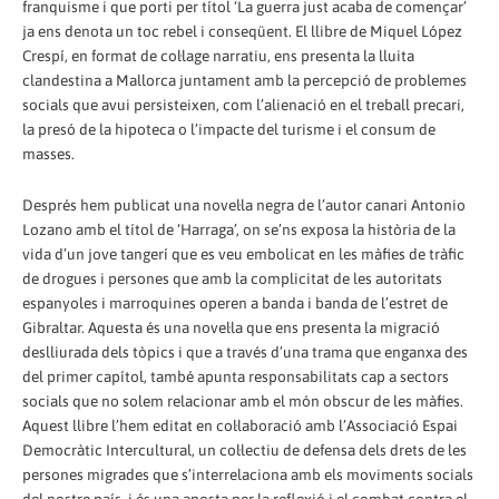
franquisme i que porti per títol ‘La guerra just acaba de començar’
ja ens denota un toc rebel i conseqüent. El llibre de Miquel López
Crespí, en format de col·lage narratiu, ens presenta la lluita
clandestina a Mallorca juntament amb la percepció de problemes
socials que avui persisteixen, com l’alienació en el treball precari,
la presó de la hipoteca o l’impacte del turisme i el consum de
masses.
Després hem publicat una novel·la negra de l’autor canari Antonio
Lozano amb el títol de ‘Harraga’, on se’ns exposa la història de la
vida d’un jove tangerí que es veu embolicat en les màfies de tràfic
de drogues i persones que amb la complicitat de les autoritats
espanyoles i marroquines operen a banda i banda de l’estret de
Gibraltar. Aquesta és una novel·la que ens presenta la migració
deslliurada dels tòpics i que a través d’una trama que enganxa des
del primer capítol, també apunta responsabilitats cap a sectors
socials que no solem relacionar amb el món obscur de les màfies.
Aquest llibre l’hem editat en col·laboració amb l’Associació Espai
Democràtic Intercultural, un col·lectiu de defensa dels drets de les
persones migrades que s’interrelaciona amb els moviments socials