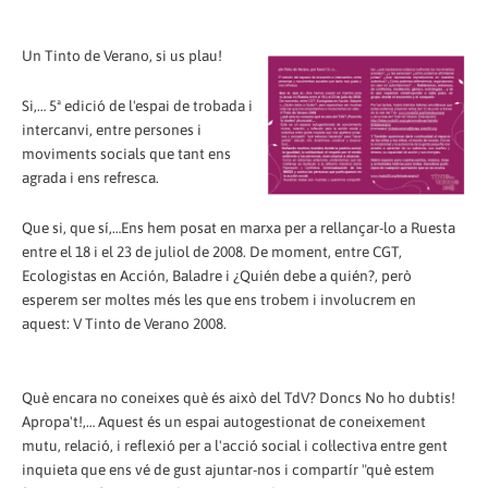
Un Tinto de Verano, si us plau!
Si,… 5ª edició de l'espai de trobada i
intercanvi, entre persones i
moviments socials que tant ens
agrada i ens refresca.
Que si, que sí,…Ens hem posat en marxa per a rellançar-lo a Ruesta
entre el 18 i el 23 de juliol de 2008. De moment, entre CGT,
Ecologistas en Acción, Baladre i ¿Quién debe a quién?, però
esperem ser moltes més les que ens trobem i involucrem en
aquest: V Tinto de Verano 2008.
Què encara no coneixes què és això del TdV? Doncs No ho dubtis!
Apropa't!,… Aquest és un espai autogestionat de coneixement
mutu, relació, i reflexió per a l'acció social i col·lectiva entre gent
inquieta que ens vé de gust ajuntar-nos i compartír "què estem