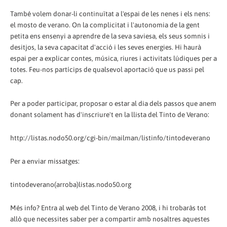
També volem donar-li continuïtat a l'espai de les nenes i els nens:
el mosto de verano. On la complicitat i l'autonomia de la gent
petita ens ensenyi a aprendre de la seva saviesa, els seus somnis i
desitjos, la seva capacitat d'acció i les seves energies. Hi haurà
espai per a explicar contes, música, riures i activitats lúdiques per a
totes. Feu-nos partícips de qualsevol aportació que us passi pel
cap.
Per a poder participar, proposar o estar al dia dels passos que anem
donant solament has d'inscriure't en la llista del Tinto de Verano:
http://listas.nodo50.org/cgi-bin/mailman/listinfo/tintodeverano
Per a enviar missatges:
tintodeverano(arroba)listas.nodo50.org
Més info? Entra al web del Tinto de Verano 2008, i hi trobaràs tot
allò que necessites saber per a compartir amb nosaltres aquestes