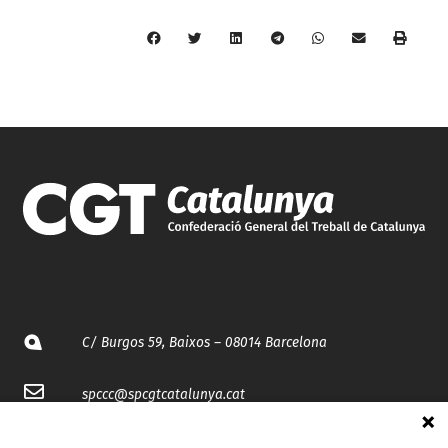
C/ Burgos 59, Baixos – 08014 Barcelona
spccc@
spcgtcatalunya.cat
935 120 481