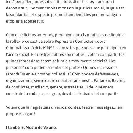
fent" per a "fer juntes": discutir, riure, divertir-nos, construir i
deconstruir,… Somiant molts mons on la justícia social, la igualtat,
la solidaritat, el respecte pel medi ambient i les persones, siguin
utopies a aconseguir.
Com en edicions anteriors, pretenem que els matins es dediquin a
la reflexió col·lectiva sobre Repressió i Conflictes, sobre
Criminalització dels MMSS i contra les persones que participem en
l'acció social. Els nostres dubtes són moltes i volem compartir-los:
quines repressions estem sofrint els moviments socials?, i les
persones? com podem afrontar-les juntes? Quines repressions
reproduïm en els nostres col·lectius? Com podem defensar-nos,
organitzar-nos, sense caure en autoritarismes? … Parlarem, llavors,
de conflictes, mediació, gènere, estratègies… i del que anem
construint a cada pas, en grup, des de la trobada i el compartir.
Volem que hi hagi tallers diversos: contes, teatre, massatges,... en
proposes algun?
I també: El Mosto de Verano.