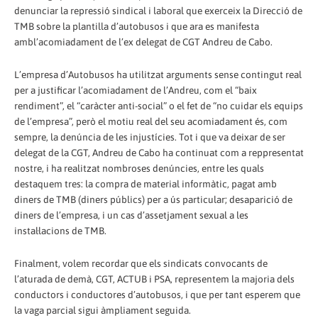
denunciar la repressió sindical i laboral que exerceix la Direcció de
TMB sobre la plantilla d’autobusos i que ara es manifesta
ambl’acomiadament de l’ex delegat de CGT Andreu de Cabo.
L’empresa d’Autobusos ha utilitzat arguments sense contingut real
per a justificar l’acomiadament de l’Andreu, com el “baix
rendiment”, el “caràcter anti-social” o el fet de “no cuidar els equips
de l’empresa”, però el motiu real del seu acomiadament és, com
sempre, la denúncia de les injustícies. Tot i que va deixar de ser
delegat de la CGT, Andreu de Cabo ha continuat com a reppresentat
nostre, i ha realitzat nombroses denúncies, entre les quals
destaquem tres: la compra de material informàtic, pagat amb
diners de TMB (diners públics) per a ús particular; desaparició de
diners de l’empresa, i un cas d’assetjament sexual a les
instal·lacions de TMB.
Finalment, volem recordar que els sindicats convocants de
l’aturada de demà, CGT, ACTUB i PSA, representem la majoria dels
conductors i conductores d’autobusos, i que per tant esperem que
la vaga parcial sigui àmpliament seguida.