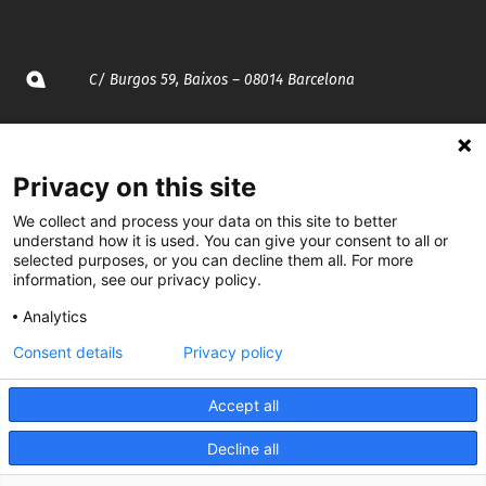
C/ Burgos 59, Baixos – 08014 Barcelona
spccc@
spcgtcatalunya.cat
Privacy on this site
935 120 481
We collect and process your data on this site to better
understand how it is used. You can give your consent to all or
@CGTCatalunya
selected purposes, or you can decline them all. For more
information, see our privacy policy.
cgtcatalunya
Analytics
CGTCatalunya
Consent details
Privacy policy
cgtcatalunya
Accept all
Decline all
Desenvolupat per