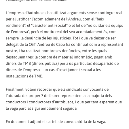
L’empresa d’Autobusos ha utilitzat arguments sense contingut real
per a justificar l’acomiadament de l’Andreu, com el “baix
rendiment”, el “caràcter anti-social” o el fet de “no cuidar els equips
de l’empresa”, però el motiu real del seu acomiadament és, com
sempre, la denúncia de les injustícies. Tot i que va deixar de ser
delegat de la CGT, Andreu de Cabo ha continuat com a representant
nostre, i ha realitzat nombroses denúncies, entre les quals
destaquem tres: la compra de material informàtic, pagat amb
diners de TMB (diners públics) per a ús particular; desaparició de
diners de l’empresa, i un cas d’assetjament sexual a les
instal·lacions de TMB.
Finalment, volem recordar que els sindicats convocants de
l’aturada del proper 7 de febrer representem a la majoria dels
conductors i conductores d’autobusos, i que per tant esperem que
la vaga parcial sigui àmpliament seguida.
En document adjunt el cartell de convocatòria de la vaga.