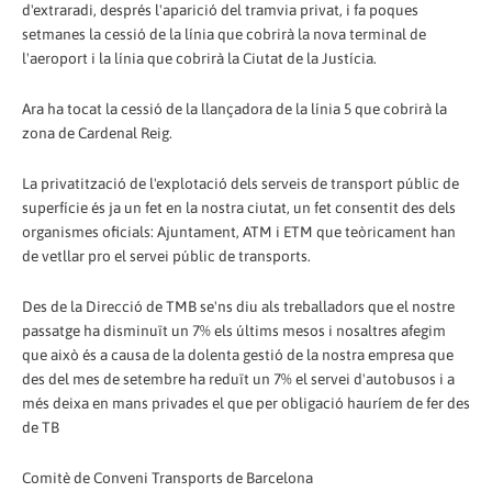
d'extraradi, després l'aparició del tramvia privat, i fa poques
setmanes la cessió de la línia que cobrirà la nova terminal de
l'aeroport i la línia que cobrirà la Ciutat de la Justícia.
Ara ha tocat la cessió de la llançadora de la línia 5 que cobrirà la
zona de Cardenal Reig.
La privatització de l'explotació dels serveis de transport públic de
superfície és ja un fet en la nostra ciutat, un fet consentit des dels
organismes oficials: Ajuntament, ATM i ETM que teòricament han
de vetllar pro el servei públic de transports.
Des de la Direcció de TMB se'ns diu als treballadors que el nostre
passatge ha disminuït un 7% els últims mesos i nosaltres afegim
que això és a causa de la dolenta gestió de la nostra empresa que
des del mes de setembre ha reduït un 7% el servei d'autobusos i a
més deixa en mans privades el que per obligació hauríem de fer des
de TB
Comitè de Conveni Transports de Barcelona