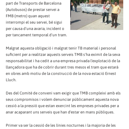
part de Transports de Barcelona
(Autobusos) de prestar servei a
FMB (metro) quan aquest
interrompi el seu servei, bé sigui
per causa d'una avaria, incident o
per tancament temporal d'un tram.
Malgrat aquesta obligació i malgrat tenir TB material i personal
suficient per a realitzar aquests serveis TMB s'ha eximit de la seva
responsabilitat i ha cedit a una empresa privada l'explotació de la
llançadora que ha de cobrir durant tres mesos el tram que estarà
en obres amb motiu de la construcció de la nova estació Ernest
Lluch.
Des del Comitè de conveni vam exigir que TMB compleixi amb els
seus compromisos i volem denunciar públicament aquesta nova
cessió a la pressió que estan exercint les empreses privades per a
anar acaparant uns serveis que han d'estar en mans públiques.
Primer va ser la cessió de les línies nocturnes i la majoria de les