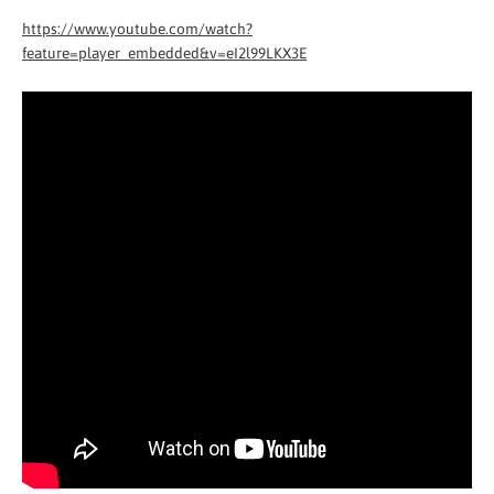
https://www.youtube.com/watch?
feature=player_embedded&v=eI2l99LKX3E