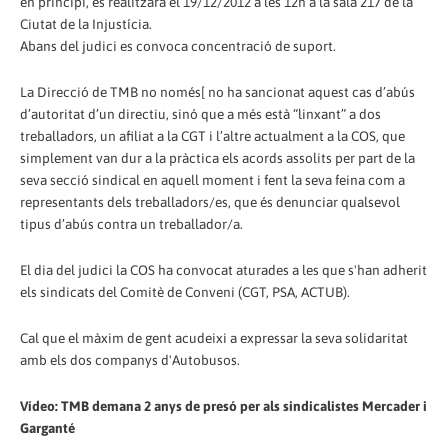
en principi, es realitzarà el 19/12/2012 a les 12h a la sala 217 de la
Ciutat de la Injustícia.
Abans del judici es convoca concentració de suport.
La Direcció de TMB no només[ no ha sancionat aquest cas d’abús
d’autoritat d’un directiu, sinó que a més està “linxant” a dos
treballadors, un afiliat a la CGT i l’altre actualment a la COS, que
simplement van dur a la pràctica els acords assolits per part de la
seva secció sindical en aquell moment i fent la seva feina com a
representants dels treballadors/es, que és denunciar qualsevol
tipus d’abús contra un treballador/a.
El dia del judici la COS ha convocat aturades a les que s'han adherit
els sindicats del Comitè de Conveni (CGT, PSA, ACTUB).
Cal que el màxim de gent acudeixi a expressar la seva solidaritat
amb els dos companys d'Autobusos.
Vídeo: TMB demana 2 anys de presó per als sindicalistes Mercader i
Garganté