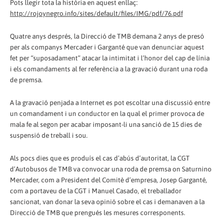
Pots llegir tota la història en aquest enllaç:
http://rojoynegro.info/sites/default/files/IMG/pdf/76.pdf
Quatre anys després, la Direcció de TMB demana 2 anys de presó
per als companys Mercader i Garganté que van denunciar aquest
fet per “suposadament” atacar la intimitat i l’honor del cap de línia
i els comandaments al fer referència a la gravació durant una roda
de premsa.
A la gravació penjada a Internet es pot escoltar una discussió entre
un comandament i un conductor en la qual el primer provoca de
mala fe al segon per acabar imposant-li una sanció de 15 dies de
suspensió de treball i sou.
Als pocs dies que es produís el cas d’abús d’autoritat, la CGT
d’Autobusos de TMB va convocar una roda de premsa on Saturnino
Mercader, com a President del Comitè d’empresa, Josep Garganté,
com a portaveu de la CGT i Manuel Casado, el treballador
sancionat, van donar la seva opinió sobre el cas i demanaven a la
Direcció de TMB que prengués les mesures corresponents.