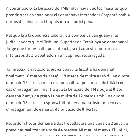
A continuació, la Direcció de TMB informava que les mesures que
prendria serien sancionar als companys Mercader i Garganté amb 4
mesos de feina i sou i impulsaria un judici penal.
Pel que fa a la denuncia laboral, els companys van guanyar el
judici, encara que el Tribunal Superior de Catalunya va demanar al
Jutge que tornés a dictar sentencia, sent aquesta contraria als
interessos dels treballadors i un cop més recorreguda.
Tanmateix, en relació al judici penal, la fiscalia ha demanat
finalment 18 mesos de presó i 18 mesos de multa a raó d’una quota
diària de 12 euros amb la responsabilitat personal subsidiària en
cas d’impagament, mentre que la Direcció de TMB puja el llistó i
demana 2 anys de presó i una multa de 12 mesos amb una quota
diària de 18 euros, i responsabilitat personal subsidiària en cas
d’impagament de 6 mesos de privació de llibertat.
Recordem-ho, es demana a dos treballadors una pena de 2 anys de
presó per realitzar una roda de premsa. Ni més, ni menys. El judici,