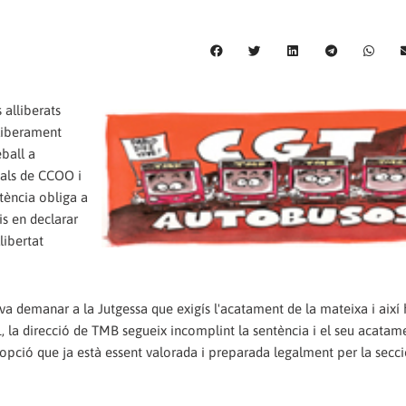
 alliberats
lliberament
ball a
cals de CCOO i
ntència obliga a
s en declarar
libertat
a demanar a la Jutgessa que exigís l'acatament de la mateixa i així h
, la direcció de TMB segueix incomplint la sentència i el seu acatame
opció que ja està essent valorada i preparada legalment per la secci