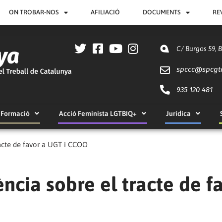
ON TROBAR-NOS
AFILIACIÓ
DOCUMENTS
RE
C/ Burgos 59, 
spccc@
spcgt
935 120 481
Formació
Acció Feminista LGTBIQ+
Jurídica
racte de favor a UGT i CCOO
ncia sobre el tracte de f