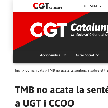
QUI SOM
Acció Sindical
Acció Social
Inici
>
Comunicats
>
TMB no acata la sentència sobre el t
TMB no acata la sentè
a UGT i CCOO