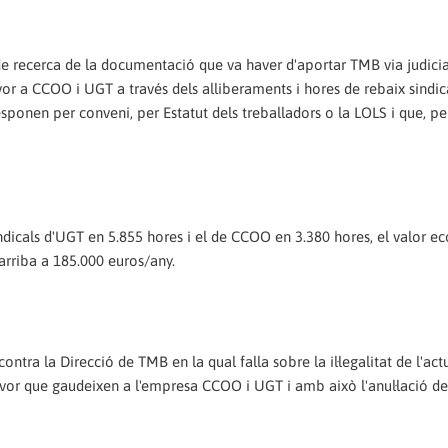
de recerca de la documentació que va haver d'aportar TMB via judicia
r a CCOO i UGT a través dels alliberaments i hores de rebaix sindic
sponen per conveni, per Estatut dels treballadors o la LOLS i que, pe
 sindicals d'UGT en 5.855 hores i el de CCOO en 3.380 hores, el valor 
 arriba a 185.000 euros/any.
ntra la Direcció de TMB en la qual falla sobre la il·legalitat de l'ac
vor que gaudeixen a l'empresa CCOO i UGT i amb això l'anul·lació de