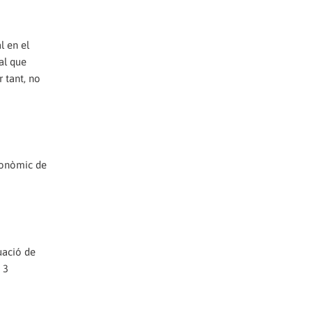
l en el
al que
r tant, no
econòmic de
tuació de
 3