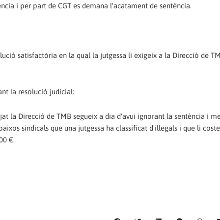
ncia i per part de CGT es demana l'acatament de sentència.
ció satisfactòria en la qual la jutgessa li exigeix a la Direcció de 
t la resolució judicial:
utjat la Direcció de TMB segueix a dia d'avui ignorant la sentència i me
ixos sindicals que una jutgessa ha classificat d'il·legals i que li cost
00 €.