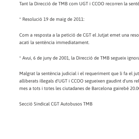
Tant la Direcció de TMB com UGT i CCOO recorren la sentè
* Resolució 19 de maig de 2011:
Com a resposta a la petició de CGT el Jutjat emet una resolu
acati la sentència immediatament.
* Avui, 6 de juny de 2001, la Direcció de TMB segueix ignoran
Malgrat la sentència judicial i el requeriment que li fa el j
alliberats il·legals d'UGT i CCOO segueixen gaudint d'uns reba
mes a tots i totes les ciutadanes de Barcelona gairebé 20.0
Secció Sindical CGT Autobusos TMB