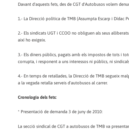
Davant d'aquests fets, des de CGT d'Autobusos volem denu
1.- La Direcció política de TMB (Assumpta Escarp i Dídac Pe
2.- Els sindicats UGT i CCOO no obliguen als seus alliberats s
així ho exigeix.
3.- Els diners públics, pagats amb els impostos de tots i to
corrupta, i responent a uns interessos ni públics, ni sindica
4.- En temps de retallades, la Direcció de TMB segueix malg
a la vegada retalla serveis d'autobusos al carrer.
Cronologia dels fets:
* Presentació de demanda 3 de juny de 2010:
La secció sindical de CGT a autobusos de TMB va presentar