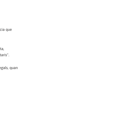
ncia que
ta,
aris".
egals, quan