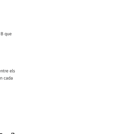
TMB que
ntre els
en cada