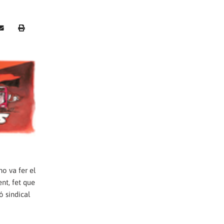
o va fer el
nt, fet que
ó sindical