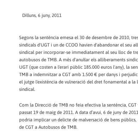
Dilluns, 6 juny, 2011
Segons la sentència emesa el 30 de desembre de 2010, tres
sindicals d'UGT i un de CCOO havien d'abandonar el seu a
sindical per incorporar-se immediatament al seu lloc de tre
autobusos de TMB. A més d'anul·lar els alliberaments sindi
UGT (que costen a l'erari públic 185.000 euros l'any), la se
TMB a indemnitzar a CGT amb 1.500 € per danys i perjudici
el jutge l'existència de vulneració del dret fonamental a la l
sindical.
Com la Direcció de TMB no feia efectiva la sentència, CGT v
passat 19 de maig de 2011. A data d’avui, 6 de juny de 2011
podria implicar un delicte de malversació de bens públics, 
de CGT a Autobusos de TMB.