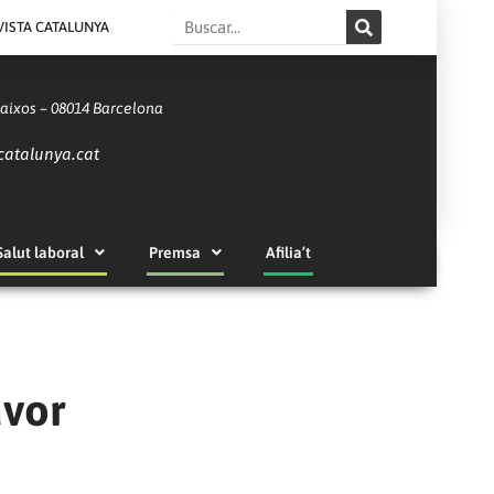
Search
VISTA CATALUNYA
Baixos – 08014 Barcelona
catalunya.cat
Salut laboral
Premsa
Afilia’t
avor