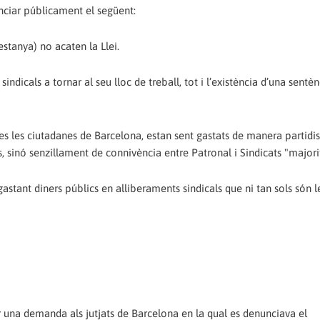
nciar públicament el següent:
stanya) no acaten la Llei.
indicals a tornar al seu lloc de treball, tot i l’existència d’una sentè
tes les ciutadanes de Barcelona, estan sent gastats de manera partidis
ls, sinó senzillament de connivència entre Patronal i Sindicats "majorit
astant diners públics en alliberaments sindicals que ni tan sols són l
 una demanda als jutjats de Barcelona en la qual es denunciava el