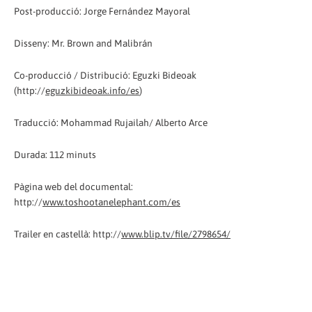
Post-producció: Jorge Fernández Mayoral
Disseny: Mr. Brown and Malibrán
Co-producció / Distribució: Eguzki Bideoak
(http://
eguzkibideoak.info/es
)
Traducció: Mohammad Rujailah/ Alberto Arce
Durada: 112 minuts
Pàgina web del documental:
http://
www.toshootanelephant.com/es
Trailer en castellà: http://
www.blip.tv/file/2798654/