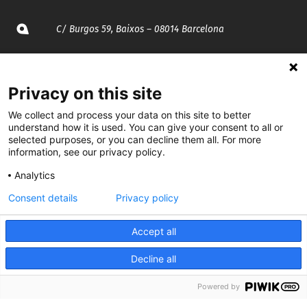
C/ Burgos 59, Baixos – 08014 Barcelona
spccc@
spcgtcatalunya.cat
Privacy on this site
935 120 481
We collect and process your data on this site to better
understand how it is used. You can give your consent to all or
@CGTCatalunya
selected purposes, or you can decline them all. For more
information, see our privacy policy.
cgtcatalunya
Analytics
CGTCatalunya
Consent details
Privacy policy
cgtcatalunya
Accept all
Decline all
Desenvolupat per
Powered by