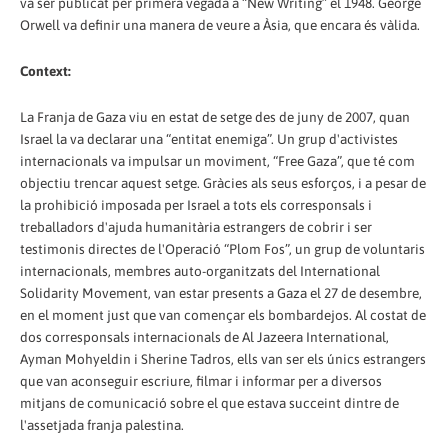
va ser publicat per primera vegada a “New Writing” el 1948. George
Orwell va definir una manera de veure a Àsia, que encara és vàlida.
Context:
La Franja de Gaza viu en estat de setge des de juny de 2007, quan
Israel la va declarar una “entitat enemiga”. Un grup d'activistes
internacionals va impulsar un moviment, “Free Gaza”, que té com
objectiu trencar aquest setge. Gràcies als seus esforços, i a pesar de
la prohibició imposada per Israel a tots els corresponsals i
treballadors d'ajuda humanitària estrangers de cobrir i ser
testimonis directes de l'Operació “Plom Fos”, un grup de voluntaris
internacionals, membres auto-organitzats del International
Solidarity Movement, van estar presents a Gaza el 27 de desembre,
en el moment just que van començar els bombardejos. Al costat de
dos corresponsals internacionals de Al Jazeera International,
Ayman Mohyeldin i Sherine Tadros, ells van ser els únics estrangers
que van aconseguir escriure, filmar i informar per a diversos
mitjans de comunicació sobre el que estava succeint dintre de
l'assetjada franja palestina.