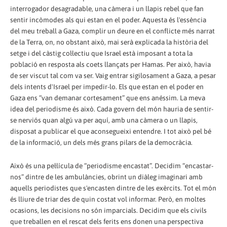
interrogador desagradable, una càmera i un llapis rebel que fan
sentir incòmodes als qui estan en el poder. Aquesta és l'essència
del meu treball a Gaza, complir un deure en el conflicte més narrat
de la Terra, on, no obstant això, mai serà explicada la història del
setge i del càstig col·lectiu que Israel està imposant a tota la
població en resposta als coets llançats per Hamas. Per això, havia
de ser viscut tal com va ser. Vaig entrar sigilosament a Gaza, a pesar
dels intents d'Israel per impedir-lo. Els que estan en el poder en
Gaza ens “van demanar cortesament” que ens anéssim. La meva
idea del periodisme és això. Cada govern del món hauria de sentir-
se nerviós quan algú va per aquí, amb una càmera o un llapis,
disposat a publicar el que aconsegueixi entendre. I tot això pel bé
de la informació, un dels més grans pilars de la democràcia.
Això és una pel·lícula de “periodisme encastat”. Decidim “encastar-
nos” dintre de les ambulàncies, obrint un diàleg imaginari amb
aquells periodistes que s'encasten dintre de les exèrcits. Tot el món
és lliure de triar des de quin costat vol informar. Però, en moltes
ocasions, les decisions no són imparcials. Decidim que els civils
que treballen en el rescat dels ferits ens donen una perspectiva