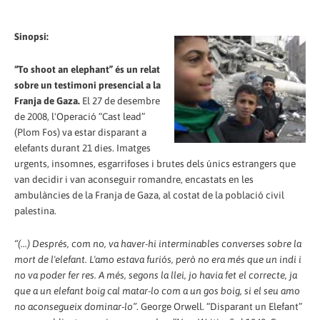
Sinopsi:
“To shoot an elephant” és un relat
sobre un testimoni presencial a la
Franja de Gaza.
El 27 de desembre
de 2008, l'Operació “Cast lead”
(Plom Fos) va estar disparant a
elefants durant 21 dies. Imatges
urgents, insomnes, esgarrifoses i brutes dels únics estrangers que
van decidir i van aconseguir romandre, encastats en les
ambulàncies de la Franja de Gaza, al costat de la població civil
palestina.
“(...) Després, com no, va haver-hi interminables converses sobre la
mort de l'elefant. L'amo estava furiós, però no era més que un indi i
no va poder fer res. A més, segons la llei, jo havia fet el correcte, ja
que a un elefant boig cal matar-lo com a un gos boig, si el seu amo
no aconsegueix dominar-lo”
. George Orwell. “Disparant un Elefant”