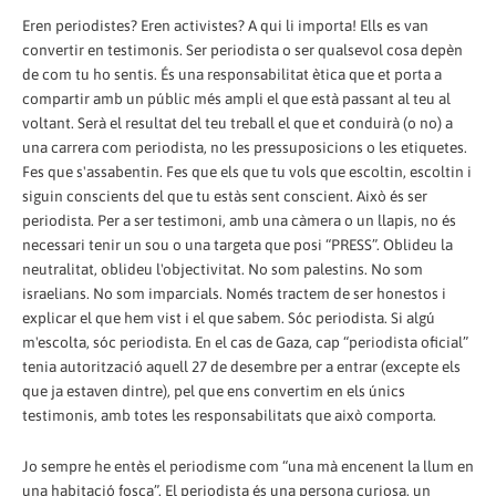
Eren periodistes? Eren activistes? A qui li importa! Ells es van
convertir en testimonis. Ser periodista o ser qualsevol cosa depèn
de com tu ho sentis. És una responsabilitat ètica que et porta a
compartir amb un públic més ampli el que està passant al teu al
voltant. Serà el resultat del teu treball el que et conduirà (o no) a
una carrera com periodista, no les pressuposicions o les etiquetes.
Fes que s'assabentin. Fes que els que tu vols que escoltin, escoltin i
siguin conscients del que tu estàs sent conscient. Això és ser
periodista. Per a ser testimoni, amb una càmera o un llapis, no és
necessari tenir un sou o una targeta que posi “PRESS”. Oblideu la
neutralitat, oblideu l'objectivitat. No som palestins. No som
israelians. No som imparcials. Només tractem de ser honestos i
explicar el que hem vist i el que sabem. Sóc periodista. Si algú
m'escolta, sóc periodista. En el cas de Gaza, cap “periodista oficial”
tenia autorització aquell 27 de desembre per a entrar (excepte els
que ja estaven dintre), pel que ens convertim en els únics
testimonis, amb totes les responsabilitats que això comporta.
Jo sempre he entès el periodisme com “una mà encenent la llum en
una habitació fosca”. El periodista és una persona curiosa, un