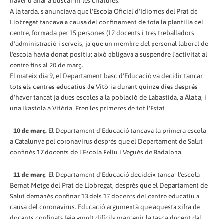
haver d'anar a buscar-hi les criatures.
A la tarda, s'anunciava que l'Escola Oficial d'Idiomes del Prat de
Llobregat tancava a causa del confinament de tota la plantilla del
centre, formada per 15 persones (12 docents i tres treballadors
d'administració i serveis, ja que un membre del personal laboral de
l'escola havia donat positiu; això obligava a suspendre l'activitat al
centre fins al 20 de març.
El mateix dia 9, el Departament basc d'Educació va decidir tancar
tots els centres educatius de Vitòria durant quinze dies després
d'haver tancat ja dues escoles a la població de Labastida, a Àlaba, i
una ikastola a Vitòria. Eren les primeres de tot l'Estat.
-
10 de març.
El Departament d'Educació tancava la primera escola
a Catalunya pel coronavirus després que el Departament de Salut
confinés 17 docents de l’Escola Feliu i Vegués de Badalona.
-
11 de març
. El Departament d'Educació decideix tancar l'escola
Bernat Metge del Prat de Llobregat, després que el Departament de
Salut demanés confinar 13 dels 17 docents del centre educatiu a
causa del coronavirus. Educació argumentà que aquesta xifra de
docents confinats feia «molt difícil» mantenir la tasca docent del