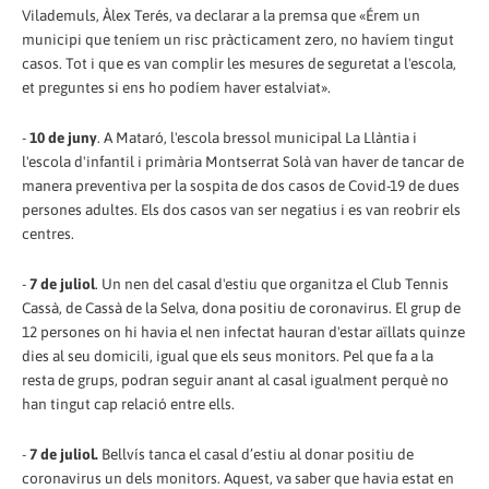
Vilademuls, Àlex Terés, va declarar a la premsa que «Érem un
municipi que teníem un risc pràcticament zero, no havíem tingut
casos. Tot i que es van complir les mesures de seguretat a l'escola,
et preguntes si ens ho podíem haver estalviat».
-
10 de juny
. A Mataró, l'escola bressol municipal La Llàntia i
l'escola d'infantil i primària Montserrat Solà van haver de tancar de
manera preventiva per la sospita de dos casos de Covid-19 de dues
persones adultes. Els dos casos van ser negatius i es van reobrir els
centres.
-
7 de juliol
. Un nen del casal d'estiu que organitza el Club Tennis
Cassà, de Cassà de la Selva, dona positiu de coronavirus. El grup de
12 persones on hi havia el nen infectat hauran d'estar aïllats quinze
dies al seu domicili, igual que els seus monitors. Pel que fa a la
resta de grups, podran seguir anant al casal igualment perquè no
han tingut cap relació entre ells.
-
7 de juliol.
Bellvís tanca el casal d’estiu al donar positiu de
coronavirus un dels monitors. Aquest, va saber que havia estat en