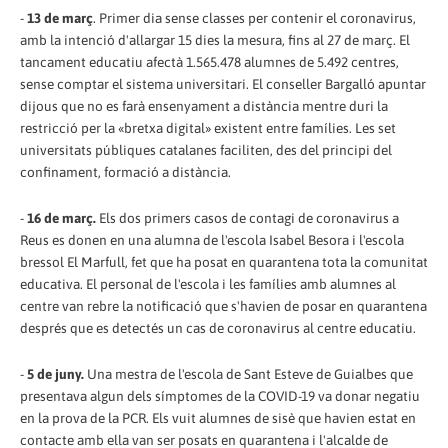
-
13 de març
. Primer dia sense classes per contenir el coronavirus,
amb la intenció d'allargar 15 dies la mesura, fins al 27 de març. El
tancament educatiu afectà 1.565.478 alumnes de 5.492 centres,
sense comptar el sistema universitari. El conseller Bargalló apuntar
dijous que no es farà ensenyament a distància mentre duri la
restricció per la «bretxa digital» existent entre famílies. Les set
universitats públiques catalanes faciliten, des del principi del
confinament, formació a distància.
-
16 de març.
Els dos primers casos de contagi de coronavirus a
Reus es donen en una alumna de l'escola Isabel Besora i l'escola
bressol El Marfull, fet que ha posat en quarantena tota la comunitat
educativa. El personal de l'escola i les famílies amb alumnes al
centre van rebre la notificació que s'havien de posar en quarantena
després que es detectés un cas de coronavirus al centre educatiu.
-
5 de juny.
Una mestra de l'escola de Sant Esteve de Guialbes que
presentava algun dels símptomes de la COVID-19 va donar negatiu
en la prova de la PCR. Els vuit alumnes de sisè que havien estat en
contacte amb ella van ser posats en quarantena i l'alcalde de