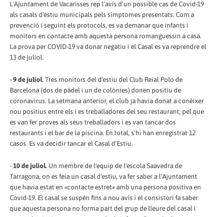
L'Ajuntament de Vacarisses rep l'avís d'un possible cas de Covid-19
als casals d'estiu municipals pels símptomes presentats. Com a
prevenció i seguint els protocols, es va demanar que infants i
monitors en contacte amb aquesta persona romanguessin a casa.
La prova per COVID-19 va donar negatiu i el Casal es va reprendre el
13 de juliol.
-
9 de juliol
. Tres monitors del d'estiu del Club Reial Polo de
Barcelona (dos de pàdel i un de colònies) donen positiu de
coronavirus. La setmana anterior, el club ja havia donat a conèixer
nou positius entre els i es treballadores del seu restaurant, pel que
es van fer proves als seus treballadors i es van tancar dos
restaurants i el bar de la piscina. En total, s'hi han enregistrat 12
casos. Es va decidir tancar el Casal d'Estiu.
-
10 de juliol.
Un membre de l'equip de l'escola Saavedra de
Tarragona, on es feia un casal d'estiu, va fer saber a l'Ajuntament
que havia estat en «contacte estret» amb una persona positiva en
Covid-19. El casal se suspèn fins a nou avís i el consistori fa saber
que aquesta persona no forma part del grup de lleure del casal i