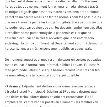
que hem estat desenes de milers dia a dia treballant moltes més
hores de les que normalment fem en una jornada laboral a través
de mitjans digitals que nosaltres mateixos ens hem proporcionat
per tal de no perdre ningú i de fer tan normals com fos possible les
classes a través de pantalles i mitjans digitals. Si els periodistes que
ho poden explicar obvien que els i les docents també hem treballat
i treballem sense parar enmig de la pandèmia és clar que ho
haurem d’explicar nosaltres si no volem que la desinformació
esdevingui la tònica dominant i el Departament aprofiti i desmunti
i precaritzi encara més l’ensenyament públic en aquest país.
De moment, aquest és el meu resum de casos en centres educatius
tant d’educació formal com informal, públics i privats. El llistat és
meu però podeu afegir-hi els que hagueu recollit vosaltres per fer-
ne una radiografia tan completa com sigui possible.
-
9 de març
. L'Ajuntament de Barcelona anunciava que tancava
l'Escola Bressol Municipal Gràcia fins al 19 de març després que
una de les treballadores donés positiu per coronavirus. Els 16
empleats del centre van ser posats en aïllament i les famílies van