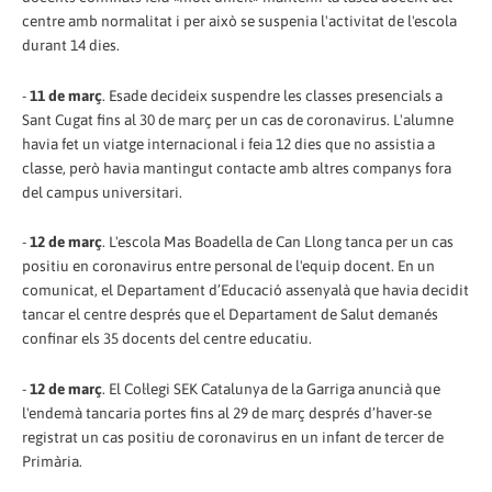
centre amb normalitat i per això se suspenia l'activitat de l'escola
durant 14 dies.
-
11 de març
. Esade decideix suspendre les classes presencials a
Sant Cugat fins al 30 de març per un cas de coronavirus. L'alumne
havia fet un viatge internacional i feia 12 dies que no assistia a
classe, però havia mantingut contacte amb altres companys fora
del campus universitari.
-
12 de març
. L'escola Mas Boadella de Can Llong tanca per un cas
positiu en coronavirus entre personal de l'equip docent. En un
comunicat, el Departament d’Educació assenyalà que havia decidit
tancar el centre després que el Departament de Salut demanés
confinar els 35 docents del centre educatiu.
-
12 de març
. El Col·legi SEK Catalunya de la Garriga anuncià que
l'endemà tancaria portes fins al 29 de març després d’haver-se
registrat un cas positiu de coronavirus en un infant de tercer de
Primària.