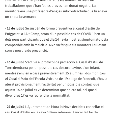
treballadores que s'han fet les proves han donat negatiu. La
monitora era una professora d'anglès subcontractada que hi anava
un cop a la setmana.
-
15 de juliol
. Se suspèn de forma preventiva el casal d’estiu de
Puigpelat, a l'Alt Camp, arran d’un possible cas de COVID-19 en un
dels nens participants que el dia 14 havia mostrat simptomatologia
compatible amb la malaltia. Això va fer que els monitors l'aïllessin
com a mesura de prevenció.
-
16 de juliol
. S'activa el protocol de protecció al Casal d'Estiu de
Torredembarra per un possible cas de coronavirus d'un infant,
mentre s'envien a casa preventivament 15 alumnes i dos monitors.
Al Casal d'Estiu de l'Escola Vedruna de l'Espluga de Francolí, s'havia
aturat provisionalment l'activitat per un possible contagi que
aquest 16 de juliol es va determinar que no era tal, pel que el
divendres 17 es va reprendre la normalitat.
-
27 de juliol
. L'Ajuntament de Móra la Nova decideix cancel·lar el
seu Casal d'Estiu en la seva última setmana i tancar la Llar de