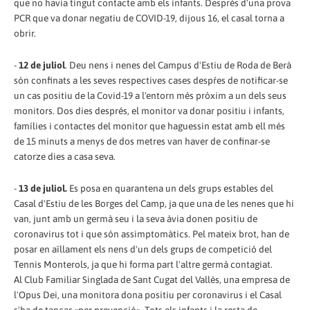
que no havia tingut contacte amb els infants. Després d'una prova
PCR que va donar negatiu de COVID-19, dijous 16, el casal torna a
obrir.
-
12 de juliol
. Deu nens i nenes del Campus d'Estiu de Roda de Berà
són confinats a les seves respectives cases despŕes de notificar-se
un cas positiu de la Covid-19 a l'entorn més pròxim a un dels seus
monitors. Dos dies després, el monitor va donar positiu i infants,
famílies i contactes del monitor que haguessin estat amb ell més
de 15 minuts a menys de dos metres van haver de confinar-se
catorze dies a casa seva.
-
13 de juliol.
Es posa en quarantena un dels grups estables del
Casal d'Estiu de les Borges del Camp, ja que una de les nenes que hi
van, junt amb un germà seu i la seva àvia donen positiu de
coronavirus tot i que són assimptomàtics. Pel mateix brot, han de
posar en aïllament els nens d'un dels grups de competició del
Tennis Monterols, ja que hi forma part l'altre germà contagiat.
Al Club Familiar Singlada de Sant Cugat del Vallès, una empresa de
l'Opus Dei, una monitora dona positiu per coronavirus i el Casal
s'ha de tancar «per prevenció». Tots els infants i la resta de