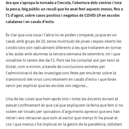
Ara que s’apropa la tornada a l’escola, l’obertura dels centres i tota
la pesca, faig públic un recull que he anat fent aquests mesos, fins a
l’1 d’agost, sobre casos positius i negatius de COVID-19 en escoles
catalanes i en casals d’estiu
.
És clar que una cosa i l’altra no es poden comparar, ja que en un
casal, amb grups de 10, sense multituds de joves i espais oberts les
condicions són radicalment diferents a les que trobarem en tornar
a les aules amb alumnes la tercera setmana de setembre, tot i que
nosaltres hi serem des de l’1. Però les he compilat així per tenir el
llistat, com a mínim, a banda de conclusions extretes per
l’administració de les investigacions fetes per encàrrec sobre la
transmissió del virus concretament en casals d’estiu i que faran
servir per explicar que les escoles són segures...
Una de les coses que hem après tots i totes les docents durant el
passat confinament és que cal que expliquem la feina que fem si no
volem ser linxats per opinadors d’arguments apresos que ens han
retret i ens retrauran que som el sector que menys hi ha posat el
cos i que menys s’ha implicat en la gestió de la pandèmia, oblidant