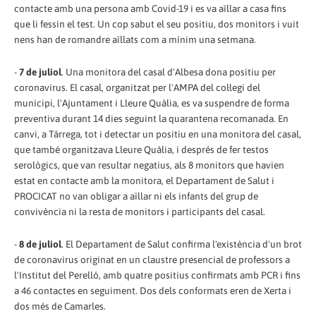
contacte amb una persona amb Covid-19 i es va aïllar a casa fins
que li fessin el test. Un cop sabut el seu positiu, dos monitors i vuit
nens han de romandre aïllats com a mínim una setmana.
-
7 de juliol
. Una monitora del casal d'Albesa dona positiu per
coronavirus. El casal, organitzat per l'AMPA del col·legi del
municipi, l'Ajuntament i Lleure Quàlia, es va suspendre de forma
preventiva durant 14 dies seguint la quarantena recomanada. En
canvi, a Tàrrega, tot i detectar un positiu en una monitora del casal,
que també organitzava Lleure Quàlia, i després de fer testos
serològics, que van resultar negatius, als 8 monitors que havien
estat en contacte amb la monitora, el Departament de Salut i
PROCICAT no van obligar a aïllar ni els infants del grup de
convivència ni la resta de monitors i participants del casal.
-
8 de juliol
. El Departament de Salut confirma l'existència d'un brot
de coronavirus originat en un claustre presencial de professors a
l'Institut del Perelló, amb quatre positius confirmats amb PCR i fins
a 46 contactes en seguiment. Dos dels conformats eren de Xerta i
dos més de Camarles.