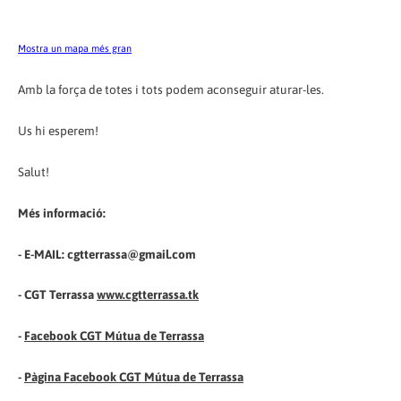
Mostra un mapa més gran
Amb la força de totes i tots podem aconseguir aturar-les.
Us hi esperem!
Salut!
Més informació:
- E-MAIL: cgtterrassa@gmail.com
- CGT Terrassa
www.cgtterrassa.tk
-
Facebook CGT Mútua de Terrassa
-
Pàgina Facebook CGT Mútua de Terrassa