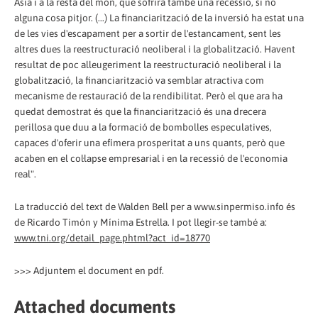
Àsia i a la resta del món, que sofrirà també una recessió, si no
alguna cosa pitjor. (...) La financiarització de la inversió ha estat una
de les vies d'escapament per a sortir de l'estancament, sent les
altres dues la reestructuració neoliberal i la globalització. Havent
resultat de poc alleugeriment la reestructuració neoliberal i la
globalització, la financiarització va semblar atractiva com
mecanisme de restauració de la rendibilitat. Però el que ara ha
quedat demostrat és que la financiarització és una drecera
perillosa que duu a la formació de bombolles especulatives,
capaces d'oferir una efímera prosperitat a uns quants, però que
acaben en el col·lapse empresarial i en la recessió de l'economia
real".
La traducció del text de Walden Bell per a www.sinpermiso.info és
de Ricardo Timón y Mínima Estrella. I pot llegir-se també a:
www.tni.org/detail_page.phtml?act_id=18770
>>> Adjuntem el document en pdf.
Attached documents