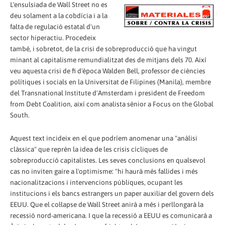
L'ensulsiada de Wall Street no es
deu solament a la cobdícia i a la
falta de regulació estatal d'un
sector hiperactiu. Procedeix
també, i sobretot, de la crisi de sobreproducció que ha vingut
minant al capitalisme remundialitzat des de mitjans dels 70. Així
veu aquesta crisi de fi d'època Walden Bell, professor de ciències
polítiques i socials en la Universitat de Filipines (Manila), membre
del Transnational Institute d'Amsterdam i president de Freedom
from Debt Coalition, així com analista sènior a Focus on the Global
South.
Aquest text incideix en el que podríem anomenar una "anàlisi
clàssica" que reprèn la idea de les crisis cícliques de
sobreproducció capitalistes. Les seves conclusions en qualsevol
cas no inviten gaire a l'optimisme: "hi haurà més fallides i més
nacionalitzacions i intervencions públiques, ocupant les
institucions i els bancs estrangers un paper auxiliar del govern dels
EEUU. Que el col·lapse de Wall Street anirà a més i perllongarà la
recessió nord-americana. I que la recessió a EEUU es comunicarà a