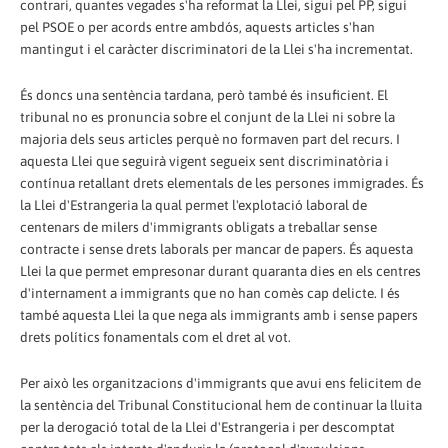
contrari, quantes vegades s'ha reformat la Llei, sigui pel PP, sigui
pel PSOE o per acords entre ambdós, aquests articles s'han
mantingut i el caràcter discriminatori de la Llei s'ha incrementat.
És doncs una sentència tardana, però també és insuficient. El
tribunal no es pronuncia sobre el conjunt de la Llei ni sobre la
majoria dels seus articles perquè no formaven part del recurs. I
aquesta Llei que seguirà vigent segueix sent discriminatòria i
contínua retallant drets elementals de les persones immigrades. És
la Llei d'Estrangeria la qual permet l'explotació laboral de
centenars de milers d'immigrants obligats a treballar sense
contracte i sense drets laborals per mancar de papers. És aquesta
Llei la que permet empresonar durant quaranta dies en els centres
d'internament a immigrants que no han comès cap delicte. I és
també aquesta Llei la que nega als immigrants amb i sense papers
drets polítics fonamentals com el dret al vot.
Per això les organitzacions d'immigrants que avui ens felicitem de
la sentència del Tribunal Constitucional hem de continuar la lluita
per la derogació total de la Llei d'Estrangeria i per descomptat