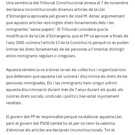
Una sentència del Tribunal Constitucional emesa el 7 de novembre
declarava inconstitucionals diversos articles de la Llei
d'Estrangeria aprovada pel govern de José M. Aznar, argumentant
que aquests artícles restringíen drets fonamentals dels i les
inmigrantes "sense papers". El Tribunal considera que la
modificació de la Llei d'Estrangeria, que el PP va aprovar a finals de
l'any 2000, vulnera l'article 13 de la Constitució perquè no es poden
limitar els drets fonamentals de les persones a l'intentar distingir
entre immigrants regulars o irregulars.
Aquesta sentència ve a donar la raó als col·lectius i organitzacions
que defensem que aquesta Llei vulnera i discrimina els drets de les
persones immigrades. Els i les immigrants hem vingut sofrint
aquesta discriminació durant més de 7 anys durant els quals, els
nostres drets socials, sindicals i polítics han estat injustament
retallats.
El govern del PP és responsable perquè va elaborar aquesta Llei,
però el govern del PSOE també ho és per no tenir la valentia
d'eliminar els articles ara declarats inconstitucionals. Tot el