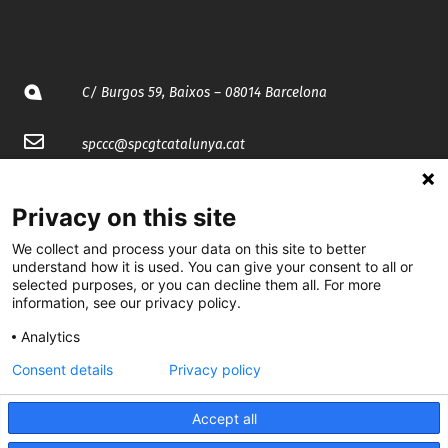
C/ Burgos 59, Baixos – 08014 Barcelona
spccc@
spcgtcatalunya.cat
935 120 481
Privacy on this site
We collect and process your data on this site to better
@CGTCatalunya
understand how it is used. You can give your consent to all or
selected purposes, or you can decline them all. For more
cgtcatalunya
information, see our privacy policy.
CGTCatalunya
Analytics
cgtcatalunya
Consent details
Privacy policy
Accept all