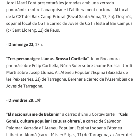
Jordi Martí Font presentarà les jornades amb una xerrada
panoràmica sobre l'anarquisme i l'alliberament nacional. Al local
de la CGT del Baix Camp-Priorat (Raval Santa Anna, 13, 2n). Després,
sopar al local de CGT a càrrec de Joves de CGT i festa al Bar Campus
(c/ Sant Llorenç, 11) de Reus.
-
Diumenge 23
, 17h.
“
Tres personatges: Llunas, Brossa i Cortiella
”. Joan Rocamora
parlarà sobre Felip Cortiella, Núria Soler sobre Jaume Brossa i Jordi
Martí sobre Josep Llunas. A l'Ateneu Popular l'Espina (Baixada de
les Peixateries, 21) de Tarragona. Berenar a càrrec de l'Assemblea de
Joves de Tarragona.
-
Divendres 28
, 19h
“
El nacionalisme de Bakunin
” a càrrec d'Emili Cortavitarte; i “
Cels
Gomis, cultura popular i cultura obrera
”, a càrrec de Salvador
Palomar. Xerrada a l'Ateneu Popular l'Espina i sopar a l'Ateneu
Llibertari Alomà (carrer Misser Sitges, 11) de Tarragona, a càrrec del