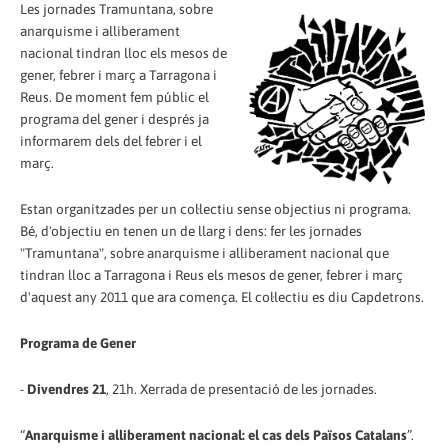
Les jornades Tramuntana, sobre
anarquisme i alliberament
nacional tindran lloc els mesos de
gener, febrer i març a Tarragona i
Reus. De moment fem públic el
programa del gener i després ja
informarem dels del febrer i el
març.
Estan organitzades per un col·lectiu sense objectius ni programa.
Bé, d'objectiu en tenen un de llarg i dens: fer les jornades
"Tramuntana", sobre anarquisme i alliberament nacional que
tindran lloc a Tarragona i Reus els mesos de gener, febrer i març
d'aquest any 2011 que ara comença. El col·lectiu es diu Capdetrons.
Programa de Gener
-
Divendres 21
, 21h. Xerrada de presentació de les jornades.
“
Anarquisme i alliberament nacional: el cas dels Països Catalans
”.