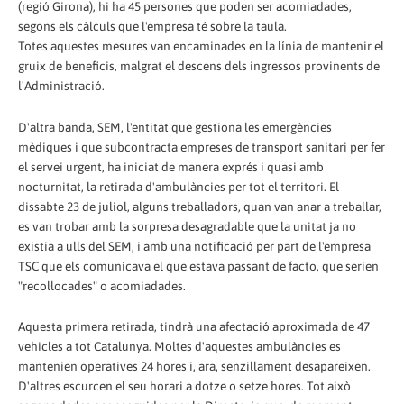
(regió Girona), hi ha 45 persones que poden ser acomiadades,
segons els càlculs que l'empresa té sobre la taula.
Totes aquestes mesures van encaminades en la línia de mantenir el
gruix de beneficis, malgrat el descens dels ingressos provinents de
l'Administració.
D'altra banda, SEM, l'entitat que gestiona les emergències
mèdiques i que subcontracta empreses de transport sanitari per fer
el servei urgent, ha iniciat de manera exprés i quasi amb
nocturnitat, la retirada d'ambulàncies per tot el territori. El
dissabte 23 de juliol, alguns treballadors, quan van anar a treballar,
es van trobar amb la sorpresa desagradable que la unitat ja no
existia a ulls del SEM, i amb una notificació per part de l'empresa
TSC que els comunicava el que estava passant de facto, que serien
"recol·locades" o acomiadades.
Aquesta primera retirada, tindrà una afectació aproximada de 47
vehicles a tot Catalunya. Moltes d'aquestes ambulàncies es
mantenien operatives 24 hores i, ara, senzillament desapareixen.
D'altres escurcen el seu horari a dotze o setze hores. Tot això