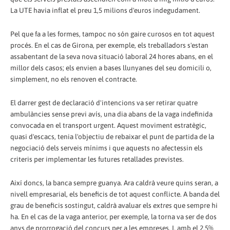
La UTE havia inflat el preu 1,5 milions d'euros indegudament.
Pel que fa a les formes, tampoc no són gaire curosos en tot aquest
procés. En el cas de Girona, per exemple, els treballadors s'estan
assabentant de la seva nova situació laboral 24 hores abans, en el
millor dels casos; els envien a bases llunyanes del seu domicili o,
simplement, no els renoven el contracte.
El darrer gest de declaració d'intencions va ser retirar quatre
ambulàncies sense previ avís, una dia abans de la vaga indefinida
convocada en el transport urgent. Aquest moviment estratègic,
quasi d'escacs, tenia l'objectiu de rebaixar el punt de partida de la
negociació dels serveis mínims i que aquests no afectessin els
criteris per implementar les futures retallades previstes.
Així doncs, la banca sempre guanya. Ara caldrà veure quins seran, a
nivell empresarial, els beneficis de tot aquest conflicte. A banda del
grau de beneficis sostingut, caldrà avaluar els
extres
que sempre hi
ha. En el cas de la vaga anterior, per exemple, la torna va ser de dos
anys de prorrogació del concurs per a les empreses. I, amb el 2,5%