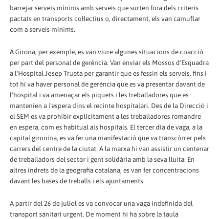
barrejar serveis mínims amb serveis que surten fora dels criteris
pactats en transports col·lectius o, directament, els van camuflar
com a serveis mínims.
A Girona, per exemple, es van viure algunes situacions de coacció
per part del personal de gerència. Van enviar els Mossos d'Esquadra
a l'Hospital Josep Trueta per garantir que es fessin els serveis, fins i
tot hi va haver personal de gerència que es va presentar davant de
l'hospital i va amenaçar els piquets i les treballadores que es
mantenien a l'espera dins el recinte hospitalari. Des de la Direcció i
el SEM es va prohibir explícitament a les treballadores romandre
en espera, com es habitual als hospitals. El tercer dia de vaga, a la
capital gironina, es va fer una manifestació que va transcórrer pels
carrers del centre de la ciutat. A la marxa hi van assistir un centenar
de treballadors del sector i gent solidària amb la seva lluita. En
altres indrets de la geografia catalana, es van fer concentracions
davant les bases de treballs i els ajuntaments.
A partir del 26 de juliol es va convocar una vaga indefinida del
transport sanitari urgent. De moment hi ha sobre la taula