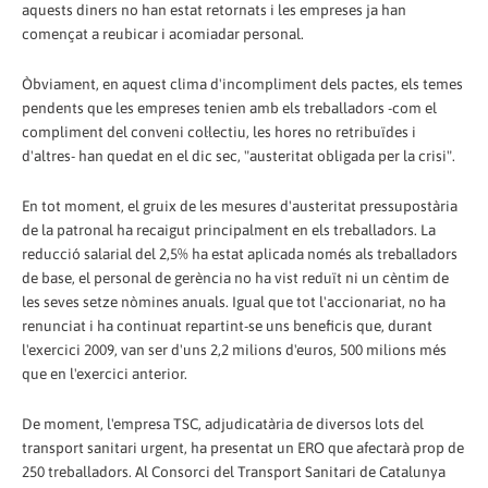
aquests diners no han estat retornats i les empreses ja han
començat a reubicar i acomiadar personal.
Òbviament, en aquest clima d'incompliment dels pactes, els temes
pendents que les empreses tenien amb els treballadors -com el
compliment del conveni col·lectiu, les hores no retribuïdes i
d'altres- han quedat en el dic sec, "austeritat obligada per la crisi".
En tot moment, el gruix de les mesures d'austeritat pressupostària
de la patronal ha recaigut principalment en els treballadors. La
reducció salarial del 2,5% ha estat aplicada només als treballadors
de base, el personal de gerència no ha vist reduït ni un cèntim de
les seves setze nòmines anuals. Igual que tot l'accionariat, no ha
renunciat i ha continuat repartint-se uns beneficis que, durant
l'exercici 2009, van ser d'uns 2,2 milions d'euros, 500 milions més
que en l'exercici anterior.
De moment, l'empresa TSC, adjudicatària de diversos lots del
transport sanitari urgent, ha presentat un ERO que afectarà prop de
250 treballadors. Al Consorci del Transport Sanitari de Catalunya