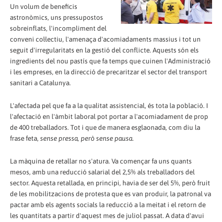
Un volum de beneficis
astronòmics, uns pressupostos
sobreinflats, l'incompliment del
conveni col·lectiu, l'amenaça d'acomiadaments massius i tot un
seguit d'irregularitats en la gestió del conflicte. Aquests són els
ingredients del nou pastís que fa temps que cuinen l'Administració
i les empreses, en la direcció de precaritzar el sector del transport
sanitari a Catalunya.
L'afectada pel que fa a la qualitat assistencial, és tota la població. I
l'afectació en l'àmbit laboral pot portar a l'acomiadament de prop
de 400 treballadors. Tot i que de manera esglaonada, com diu la
frase feta,
sense pressa, però sense pausa
.
La màquina de retallar no s'atura. Va començar fa uns quants
mesos, amb una reducció salarial del 2,5% als treballadors del
sector. Aquesta retallada, en principi, havia de ser del 5%, però fruit
de les mobilitzacions de protesta que es van produir, la patronal va
pactar amb els agents socials la reducció a la meitat i el retorn de
les quantitats a partir d'aquest mes de juliol passat. A data d'avui