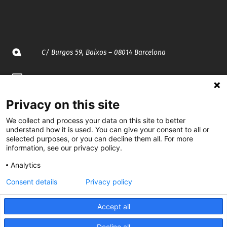
C/ Burgos 59, Baixos – 08014 Barcelona
spccc@
spcgtcatalunya.cat
935 120 481
Privacy on this site
We collect and process your data on this site to better
understand how it is used. You can give your consent to all or
@CGTCatalunya
selected purposes, or you can decline them all. For more
information, see our privacy policy.
cgtcatalunya
Analytics
CGTCatalunya
Consent details
Privacy policy
cgtcatalunya
Accept all
Decline all