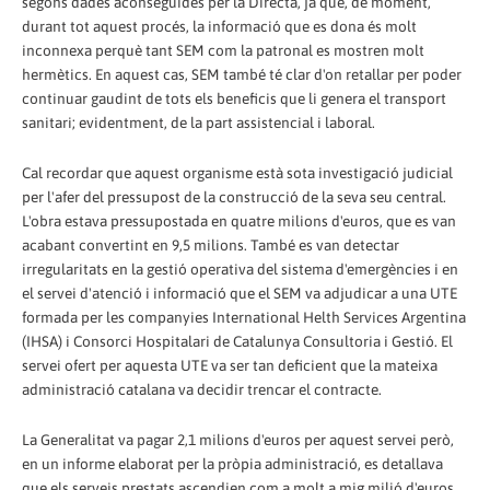
segons dades aconseguides per la Directa, ja que, de moment,
durant tot aquest procés, la informació que es dona és molt
inconnexa perquè tant SEM com la patronal es mostren molt
hermètics. En aquest cas, SEM també té clar d'on retallar per poder
continuar gaudint de tots els beneficis que li genera el transport
sanitari; evidentment, de la part assistencial i laboral.
Cal recordar que aquest organisme està sota investigació judicial
per l'afer del pressupost de la construcció de la seva seu central.
L'obra estava pressupostada en quatre milions d'euros, que es van
acabant convertint en 9,5 milions. També es van detectar
irregularitats en la gestió operativa del sistema d'emergències i en
el servei d'atenció i informació que el SEM va adjudicar a una UTE
formada per les companyies International Helth Services Argentina
(IHSA) i Consorci Hospitalari de Catalunya Consultoria i Gestió. El
servei ofert per aquesta UTE va ser tan deficient que la mateixa
administració catalana va decidir trencar el contracte.
La Generalitat va pagar 2,1 milions d'euros per aquest servei però,
en un informe elaborat per la pròpia administració, es detallava
que els serveis prestats ascendien com a molt a mig milió d'euros.