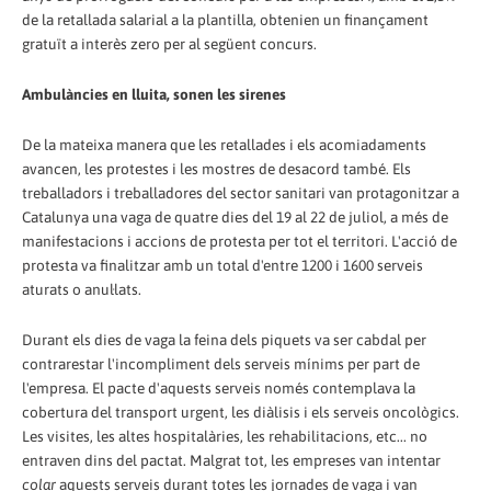
de la retallada salarial a la plantilla, obtenien un finançament
gratuït a interès zero per al següent concurs.
Ambulàncies en lluita, sonen les sirenes
De la mateixa manera que les retallades i els acomiadaments
avancen, les protestes i les mostres de desacord també. Els
treballadors i treballadores del sector sanitari van protagonitzar a
Catalunya una vaga de quatre dies del 19 al 22 de juliol, a més de
manifestacions i accions de protesta per tot el territori. L'acció de
protesta va finalitzar amb un total d'entre 1200 i 1600 serveis
aturats o anul·lats.
Durant els dies de vaga la feina dels piquets va ser cabdal per
contrarestar l'incompliment dels serveis mínims per part de
l'empresa. El pacte d'aquests serveis només contemplava la
cobertura del transport urgent, les diàlisis i els serveis oncològics.
Les visites, les altes hospitalàries, les rehabilitacions, etc... no
entraven dins del pactat. Malgrat tot, les empreses van intentar
colar
aquests serveis durant totes les jornades de vaga i van