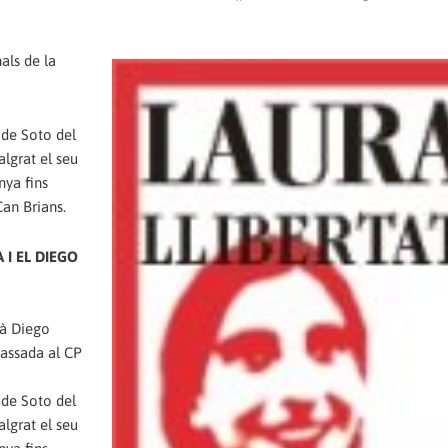
als de la
ó de Soto del
algrat el seu
nya fins
Can Brians.
 I EL DIEGO
là Diego
passada al CP
ó de Soto del
algrat el seu