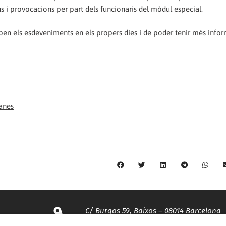
s i provocacions per part dels funcionaris del mòdul especial.
en els esdeveniments en els propers dies i de poder tenir més infor
lanes
C/ Burgos 59, Baixos – 08014 Barcelona