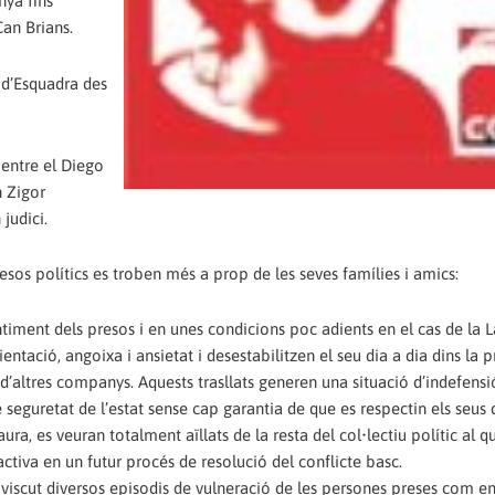
nya fins
Can Brians.
s d’Esquadra des
mentre el Diego
n Zigor
judici.
sos polítics es troben més a prop de les seves famílies i amics:
ntiment dels presos i en unes condicions poc adients en el cas de la 
ientació, angoixa i ansietat i desestabilitzen el seu dia a dia dins la 
d’altres companys. Aquests trasllats generen una situació d’indefensi
seguretat de l’estat sense cap garantia de que es respectin els seus d
ra, es veuran totalment aïllats de la resta del col•lectiu polític al q
activa en un futur procés de resolució del conflicte basc.
 viscut diversos episodis de vulneració de les persones preses com en