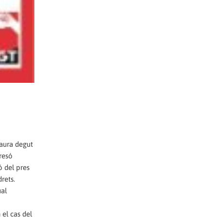
Laura degut
presó
ó del pres
rets.
ual
 el cas del