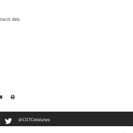
mació dels
@CGTCatalunya
cgtcatalunya