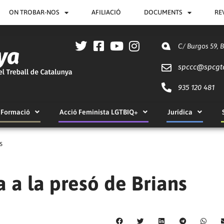
ON TROBAR-NOS
AFILIACIÓ
DOCUMENTS
RE
C/ Burgos 59, 
spccc@
spcgt
935 120 481
Formació
Acció Feminista LGTBIQ+
Jurídica
s
a a la presó de Brians