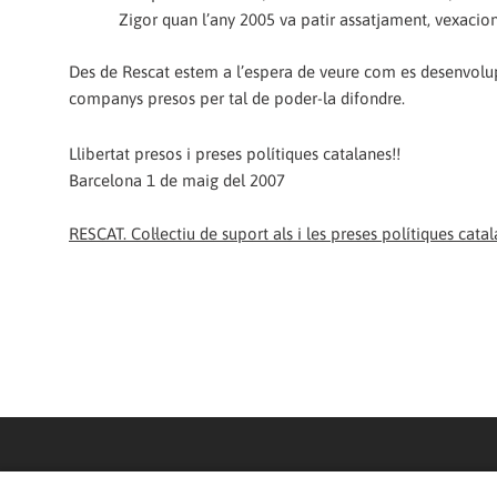
Zigor quan l’any 2005 va patir assatjament, vexacion
Des de Rescat estem a l’espera de veure com es desenvolup
companys presos per tal de poder-la difondre.
Llibertat presos i preses polítiques catalanes!!
Barcelona 1 de maig del 2007
RESCAT. Col·lectiu de suport als i les preses polítiques cata