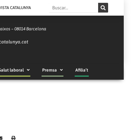
Search
VISTA CATALUNYA
Baixos – 08014 Barcelona
catalunya.cat
Salut laboral
Premsa
Afilia’t