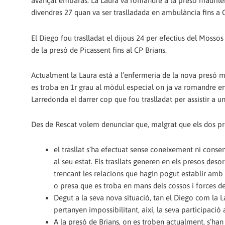
avançat embaràs. La Laura va romandre a la presó madrile
divendres 27 quan va ser traslladada en ambulància fins a 
El Diego fou traslladat el dijous 24 per efectius del Mosso
de la presó de Picassent fins al CP Brians.
Actualment la Laura està a l’enfermeria de la nova presó 
es troba en 1r grau al mòdul especial on ja va romandre e
Larredonda el darrer cop que fou traslladat per assistir a un 
Des de Rescat volem denunciar que, malgrat que els dos pre
el trasllat s’ha efectuat sense coneixement ni conse
al seu estat. Els trasllats generen en els presos desor
trencant les relacions que hagin pogut establir amb 
o presa que es troba en mans dels cossos i forces de 
Degut a la seva nova situació, tan el Diego com la Lau
pertanyen impossibilitant, així, la seva participació 
A la presó de Brians, on es troben actualment, s’han