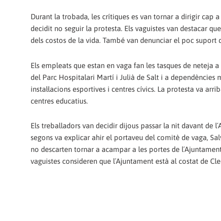
Durant la trobada, les crítiques es van tornar a dirigir cap
decidit no seguir la protesta. Els vaguistes van destacar 
dels costos de la vida. També van denunciar el poc suport 
Els empleats que estan en vaga fan les tasques de neteja a l
del Parc Hospitalari Martí i Julià de Salt i a dependències
instal·lacions esportives i centres cívics. La protesta va arr
centres educatius.
Els treballadors van decidir dijous passar la nit davant de l´
segons va explicar ahir el portaveu del comitè de vaga, Sa
no descarten tornar a acampar a les portes de l´Ajuntament o
vaguistes consideren que l´Ajuntament està al costat de Cle