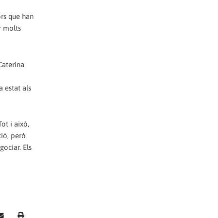
ors que han
r molts
Caterina
a estat als
ot i això,
ció, però
gociar. Els