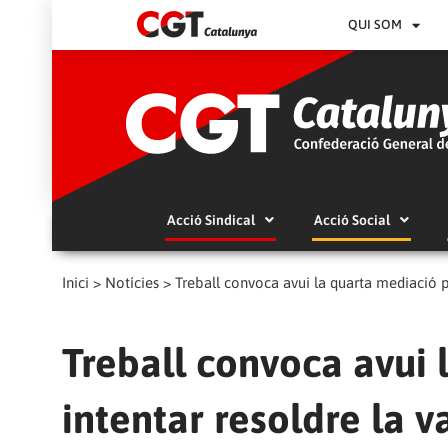
QUI SOM
Acció Sindical
Acció Social
Inici
>
Notícies
>
Treball convoca avui la quarta mediació pe
Treball convoca avui 
intentar resoldre la v