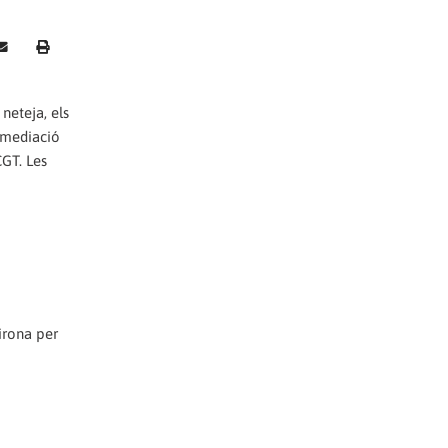
neteja, els
e mediació
CGT. Les
Girona per