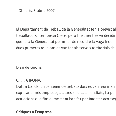
Dimarts, 3 abril, 2007
El Departament de Treball de la Generalitat tenia previst ah
treballadors i l´empresa Clece, però finalment es va decidir
que farà la Generalitat per mirar de resoldre la vaga indef
dues primeres reunions es van fer als serveis territorials de
Diari de Girona
C.T.T., GIRONA.
D´altra banda, un centenar de treballadors es van reunir ahi
explicar a més empleats, a altres sindicats i entitats, i a pe
actuacions que fins al moment han fet per intentar aconsegui
Crítiques a l´empresa