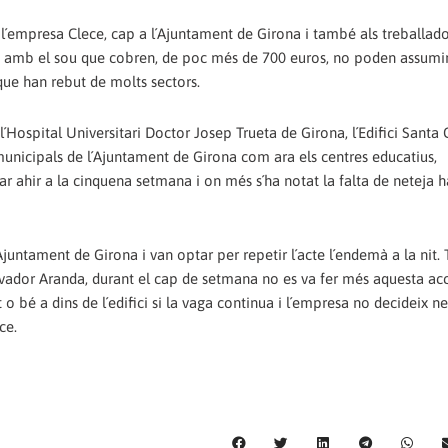
 a l´empresa Clece, cap a l´Ajuntament de Girona i també als treballad
que amb el sou que cobren, de poc més de 700 euros, no poden assumi
que han rebut de molts sectors.
´Hospital Universitari Doctor Josep Trueta de Girona, l´Edifici Santa 
 municipals de l´Ajuntament de Girona com ara els centres educatius,
ibar ahir a la cinquena setmana i on més s´ha notat la falta de neteja h
Ajuntament de Girona i van optar per repetir l´acte l´endemà a la nit. T
lvador Aranda, durant el cap de setmana no es va fer més aquesta ac
 bé a dins de l´edifici si la vaga continua i l´empresa no decideix ne
ce.