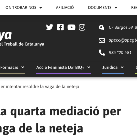
ON TROBAR-NOS
AFILIACIÓ
DOCUMENTS
RE
C/ Burgos 59, 
spccc@
spcgt
935 120 481
Formació
Acció Feminista LGTBIQ+
Jurídica
r intentar resoldre la vaga de la neteja
la quarta mediació per
aga de la neteja