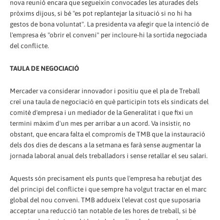
nova reunió encara que segueixin convocades les aturades dels
pròxims dijous, si bé "es pot replantejar la situació si no hi ha
gestos de bona voluntat". La presidenta va afegir que la intenció de
l'empresa és "obrir el conveni" per incloure-hi la sortida negociada
del conflicte.
TAULA DE NEGOCIACIÓ
Mercader va considerar innovador i positiu que el pla de Treball
creï una taula de negociació en què participin tots els sindicats del
comitè d'empresa i un mediador de la Generalitat i que fixi un
termini màxim d'un mes per arribar a un acord. Va insistir, no
obstant, que encara falta el compromís de TMB que la instauració
dels dos dies de descans a la setmana es farà sense augmentar la
jornada laboral anual dels treballadors i sense retallar el seu salari.
Aquests són precisament els punts que l'empresa ha rebutjat des
del principi del conflicte i que sempre ha volgut tractar en el marc
global del nou conveni. TMB addueix l'elevat cost que suposaria
acceptar una reducció tan notable de les hores de treball, si bé