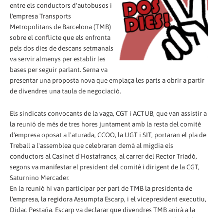
entre els conductors d'autobusos i
l'empresa Transports
Metropolitans de Barcelona (TMB)
sobre el conflicte que els enfronta
pels dos dies de descans setmanals
va servir almenys per establir les
bases per seguir parlant. Serna va
presentar una proposta nova que emplaça les parts a obrir a partir
de divendres una taula de negociació.
Els sindicats convocants de la vaga, CGT i ACTUB, que van assistir a
la reunió de més de tres hores juntament amb la resta del comitè
d'empresa oposat a l'aturada, CCOO, la UGT i SIT, portaran el pla de
Treball a l'assemblea que celebraran demà al migdia els
conductors al Casinet d'Hostafrancs, al carrer del Rector Triadó,
segons va manifestar el president del comitè i dirigent de la CGT,
Saturnino Mercader.
En la reunió hi van participar per part de TMB la presidenta de
l'empresa, la regidora Assumpta Escarp, i el vicepresident executiu,
Dídac Pestaña. Escarp va declarar que divendres TMB anirà a la