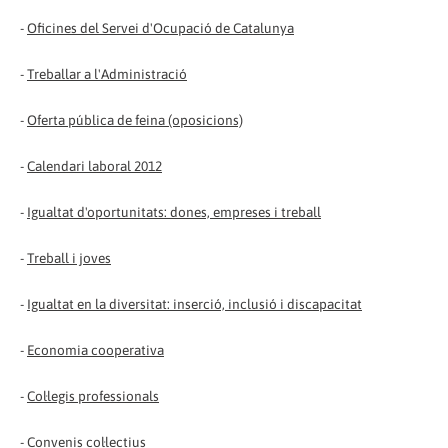
-
Oficines del Servei d'Ocupació de Catalunya
-
Treballar a l'Administració
-
Oferta pública de feina (oposicions)
-
Calendari laboral 2012
-
Igualtat d'oportunitats: dones, empreses i treball
-
Treball i joves
-
Igualtat en la diversitat: inserció, inclusió i discapacitat
-
Economia cooperativa
-
Col·legis professionals
-
Convenis col·lectius