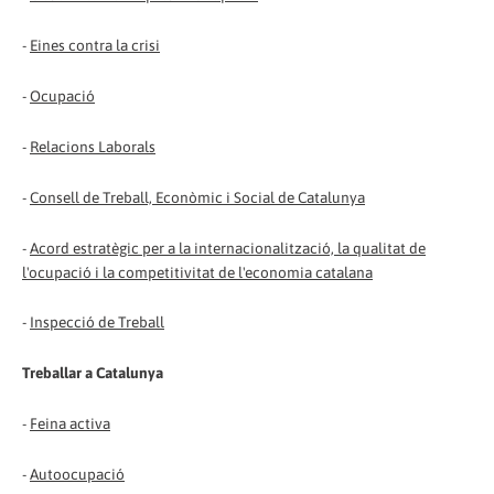
-
Eines contra la crisi
-
Ocupació
-
Relacions Laborals
-
Consell de Treball, Econòmic i Social de Catalunya
-
Acord estratègic per a la internacionalització, la qualitat de
l'ocupació i la competitivitat de l'economia catalana
-
Inspecció de Treball
Treballar a Catalunya
-
Feina activa
-
Autoocupació