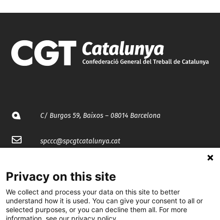
C/ Burgos 59, Baixos – 08014 Barcelona
spccc@
spcgtcatalunya.cat
935 120 481
Privacy on this site
We collect and process your data on this site to better
@CGTCatalunya
understand how it is used. You can give your consent to all or
selected purposes, or you can decline them all. For more
cgtcatalunya
information, see our privacy policy.