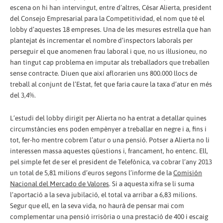
escena on hi han intervingut, entre d’altres, César Alierta, president
del Consejo Empresarial para la Competitividad, el nom que té el
lobby d’aquestes 18 empreses. Una de les mesures estrella que han
plantejat és incrementar el nombre d’inspectors laborals per
perseguir el que anomenen frau laboral i que, no us il·lusioneu, no
han tingut cap problema en imputar als treballadors que treballen
sense contracte. Diuen que així aflorarien uns 800.000 llocs de
treball al conjunt de l’Estat, fet que faria caure la taxa d’atur en més
del 3,4%.
L’estudi del lobby dirigit per Alierta no ha entrat a detallar quines
circumstàncies ens poden empènyer a treballar en negre i a, fins i
tot, fer-ho mentre cobrem l’atur o una pensió. Potser a Alierta no li
interessen massa aquestes qüestions i, francament, ho entenc. Ell,
pel simple fet de ser el president de Telefònica, va cobrar l’any 2013
un total de 5,81 milions d’euros segons l’informe de la
Comisión
Nacional del Mercado de Valores
. Si a aquesta xifra se li suma
l’aportació a la seva jubilació, el total va arribar a 6,83 milions.
Segur que ell, en la seva vida, no haurà de pensar mai com
complementar una pensió irrisòria o una prestació de 400 i escaig