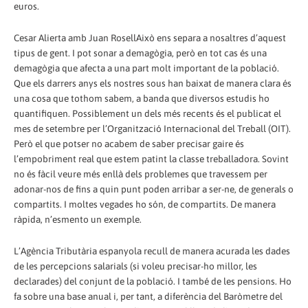
euros.
Cesar Alierta amb Juan RosellAixò ens separa a nosaltres d’aquest
tipus de gent. I pot sonar a demagògia, però en tot cas és una
demagògia que afecta a una part molt important de la població.
Que els darrers anys els nostres sous han baixat de manera clara és
una cosa que tothom sabem, a banda que diversos estudis ho
quantifiquen. Possiblement un dels més recents és el publicat el
mes de setembre per l’Organització Internacional del Treball (OIT).
Però el que potser no acabem de saber precisar gaire és
l’empobriment real que estem patint la classe treballadora. Sovint
no és fàcil veure més enllà dels problemes que travessem per
adonar-nos de fins a quin punt poden arribar a ser-ne, de generals o
compartits. I moltes vegades ho són, de compartits. De manera
ràpida, n’esmento un exemple.
L’Agència Tributària espanyola recull de manera acurada les dades
de les percepcions salarials (si voleu precisar-ho millor, les
declarades) del conjunt de la població. I també de les pensions. Ho
fa sobre una base anual i, per tant, a diferència del Baròmetre del