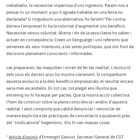
treballador, la necessitat imperiosa d’uns ingressos. Parem-nos a
pensar-hi un moment: a qui li agrada treballar en una feina no
declarada? Si tinguéssim una alternativa, ho faríem? Per contra,
darrera l’empresari hi ha la voluntat d’augmentar uns beneficis.
Necessitat versus voluntat. Alierta i els de la seva classe ho saben i
actuen en conseqüència. Creen un llenguatge i uns referents que
serveixen als seus interessos, a les seves polítiques, que són fruit de
decisions plenament conscients i informades.
Les prepararen, les maquillen i miren de fer-les realitat. L’evolució
dels sous els darrers anys ho mostra clarament. Si comparéssim
aquesta evolució a la dels beneficis empresarials, el resultat encara
seria més escandalós. En tot cas, tot plegat ens il·lustra que
entremig no hi ha espai per pactes. Que la nostra acció col·lectiva
l’hem de construir sobre la plena consciència i anàlisi d’aquesta
realitat. I això comporta que caldrà denunciar i renunciar de
manera explícita a les pràctiques de concertació a qualsevol preu
del “sindicalisme” hegemònic. Ens hi van masses coses.
*
Article d´opinió
d´Ermengol Gassiot, Secretari General de CGT