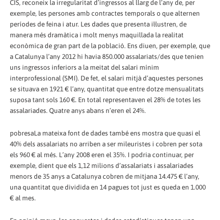
CIS, reconeix la irregularitat d’ingressos al llarg de l’any de, per
exemple, les persones amb contractes temporals o que alternen
períodes de feina i atur. Les dades que presenta il·lustren, de
manera més dramàtica i molt menys maquillada la realitat
econòmica de gran part de la població. Ens diuen, per exemple, que
a Catalunya l’any 2012 hi havia 850.000 assalariats/des que tenien
uns ingressos inferiors a la meitat del salari mínim
interprofessional (SMI). De fet, el salari mitjà d’aquestes persones
se situava en 1921 € l’any, quantitat que entre dotze mensualitats
suposa tant sols 160 €. En total representaven el 28% de totes les
assalariades. Quatre anys abans n’eren el 24%.
pobresaLa mateixa font de dades també ens mostra que quasi el
40% dels assalariats no arriben a ser mileuristes i cobren per sota
els 960 € al més. L’any 2008 eren el 35%. I podria continuar, per
exemple, dient que els 1,12 milions d’assalariats i assalariades
menors de 35 anys a Catalunya cobren de mitjana 14.475 € l’any,
una quantitat que dividida en 14 pagues tot just es queda en 1.000
€ al mes.