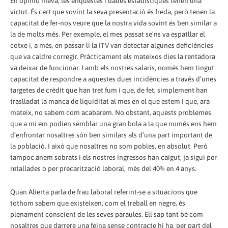
En opinió meva, les enquestes i dades estadístiques tenen una
virtut. És cert que sovint la seva presentació és freda, però tenen la
capacitat de fer-nos veure que la nostra vida sovint és ben similar a
la de molts més. Per exemple, el mes passat se’ns va espatllar el
cotxe i, a més, en passar-li la ITV van detectar algunes deficiències
que va caldre corregir. Pràcticament els mateixos dies la rentadora
va deixar de funcionar. I amb els nostres salaris, només hem tingut
capacitat de respondre a aquestes dues incidències a través d’unes
targetes de crèdit que han tret fum i que, de fet, simplement han
traslladat la manca de liquiditat al mes en el que estem i que, ara
mateix, no sabem com acabarem. No obstant, aquests problemes
que a mi em podien semblar una gran bola a la que només ens hem
d’enfrontar nosaltres són ben similars als d’una part important de
la població. I això que nosaltres no som pobles, en absolut. Però
tampoc anem sobrats i els nostres ingressos han caigut, ja sigui per
retallades o per precarització laboral, més del 40% en 4 anys.
Quan Alierta parla de frau laboral referint-se a situacions que
tothom sabem que existeixen, com el treball en negre, és
plenament conscient de les seves paraules. Ell sap tant bé com
nosaltres que darrere una feina sense contracte hi ha, per part del