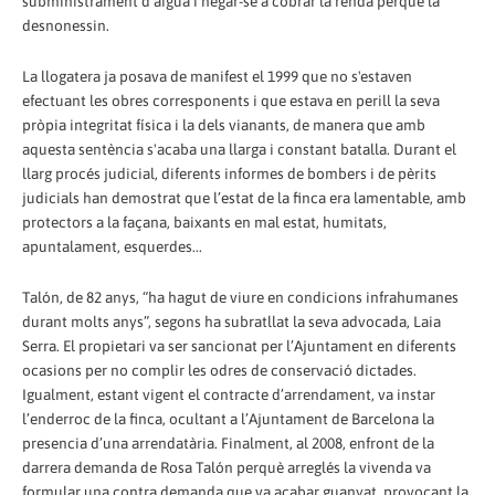
subministrament d'aigua i negar-se a cobrar la renda perquè la
desnonessin.
La llogatera ja posava de manifest el 1999 que no s'estaven
efectuant les obres corresponents i que estava en perill la seva
pròpia integritat física i la dels vianants, de manera que amb
aquesta sentència s'acaba una llarga i constant batalla. Durant el
llarg procés judicial, diferents informes de bombers i de pèrits
judicials han demostrat que l’estat de la finca era lamentable, amb
protectors a la façana, baixants en mal estat, humitats,
apuntalament, esquerdes...
Talón, de 82 anys, “ha hagut de viure en condicions infrahumanes
durant molts anys”, segons ha subratllat la seva advocada, Laia
Serra. El propietari va ser sancionat per l’Ajuntament en diferents
ocasions per no complir les odres de conservació dictades.
Igualment, estant vigent el contracte d’arrendament, va instar
l’enderroc de la finca, ocultant a l’Ajuntament de Barcelona la
presencia d’una arrendatària. Finalment, al 2008, enfront de la
darrera demanda de Rosa Talón perquè arreglés la vivenda va
formular una contra demanda que va acabar guanyat, provocant la