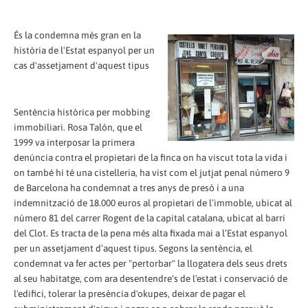
És la condemna més gran en la
història de l'Estat espanyol per un
cas d'assetjament d'aquest tipus
Sentència històrica per mobbing
immobiliari. Rosa Talón, que el
1999 va interposar la primera
denúncia contra el propietari de la finca on ha viscut tota la vida i
on també hi té una cistelleria, ha vist com el jutjat penal número 9
de Barcelona ha condemnat a tres anys de presó i a una
indemnització de 18.000 euros al propietari de l’immoble, ubicat al
número 81 del carrer Rogent de la capital catalana, ubicat al barri
del Clot. Es tracta de la pena més alta fixada mai a l’Estat espanyol
per un assetjament d’aquest tipus. Segons la sentència, el
condemnat va fer actes per "pertorbar" la llogatera dels seus drets
al seu habitatge, com ara desentendre's de l'estat i conservació de
l'edifici, tolerar la presència d'okupes, deixar de pagar el