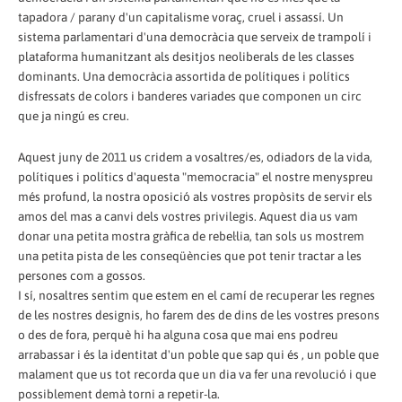
tapadora / parany d'un capitalisme voraç, cruel i assassí. Un
sistema parlamentari d'una democràcia que serveix de trampolí i
plataforma humanitzant als desitjos neoliberals de les classes
dominants. Una democràcia assortida de polítiques i polítics
disfressats de colors i banderes variades que componen un circ
que ja ningú es creu.
Aquest juny de 2011 us cridem a vosaltres/es, odiadors de la vida,
polítiques i polítics d'aquesta "memocracia" el nostre menyspreu
més profund, la nostra oposició als vostres propòsits de servir els
amos del mas a canvi dels vostres privilegis. Aquest dia us vam
donar una petita mostra gràfica de rebel·lia, tan sols us mostrem
una petita pista de les conseqüències que pot tenir tractar a les
persones com a gossos.
I sí, nosaltres sentim que estem en el camí de recuperar les regnes
de les nostres designis, ho farem des de dins de les vostres presons
o des de fora, perquè hi ha alguna cosa que mai ens podreu
arrabassar i és la identitat d'un poble que sap qui és , un poble que
malament que us tot recorda que un dia va fer una revolució i que
possiblement demà torni a repetir-la.