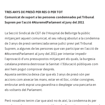
TRES ANYS DE PRESÓ PER RES O PER TOT
Comunicat de suport a les persones condemnades pel Tribunal
Suprem per l'acció #AturemelParlament el juny del 2011
La Secció Sindical de CGT de l'Hospital de Bellvitge fa públic
mitjançant aquest comunicat, el seu rebuig absolut a la condemna
de 3 anys de presó sentenciada sense judici previ pel Tribunal
Suprem, a algunes de les persones que van participar en l'acció de
#AturemelParlament al juny del 2011 per intentar impedir
l'aprovació d'uns pressupostos mitjançant els quals, la burgesia
catalana pretenia destrossar la Sanitat i l'Educació públiques com
així hem pogut comprovar després.
Aquesta sentència deixa clar que els 3 anys de presó són per
accions com aixecar les mans, estar en el lloc, cridar consignes,
embrutar amb esprai una gavardina o desplegar una pancarta en
els voltants del Parlament.
Però nosaltres tenim clar que això no és així, la condemna és per