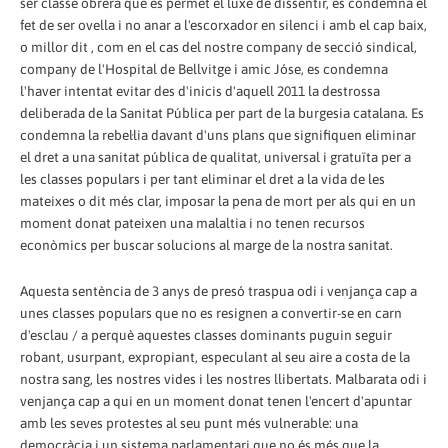
ser classe obrera que es permet el luxe de dissentir, es condemna el
fet de ser ovella i no anar a l'escorxador en silenci i amb el cap baix,
o millor dit , com en el cas del nostre company de secció sindical,
company de l'Hospital de Bellvitge i amic Jóse, es condemna
l'haver intentat evitar des d'inicis d'aquell 2011 la destrossa
deliberada de la Sanitat Pública per part de la burgesia catalana. Es
condemna la rebel·lia davant d'uns plans que signifiquen eliminar
el dret a una sanitat pública de qualitat, universal i gratuïta per a
les classes populars i per tant eliminar el dret a la vida de les
mateixes o dit més clar, imposar la pena de mort per als qui en un
moment donat pateixen una malaltia i no tenen recursos
econòmics per buscar solucions al marge de la nostra sanitat.
Aquesta sentència de 3 anys de presó traspua odi i venjança cap a
unes classes populars que no es resignen a convertir-se en carn
d'esclau / a perquè aquestes classes dominants puguin seguir
robant, usurpant, expropiant, especulant al seu aire a costa de la
nostra sang, les nostres vides i les nostres llibertats. Malbarata odi i
venjança cap a qui en un moment donat tenen l'encert d'apuntar
amb les seves protestes al seu punt més vulnerable: una
democràcia i un sistema parlamentari que no és més que la