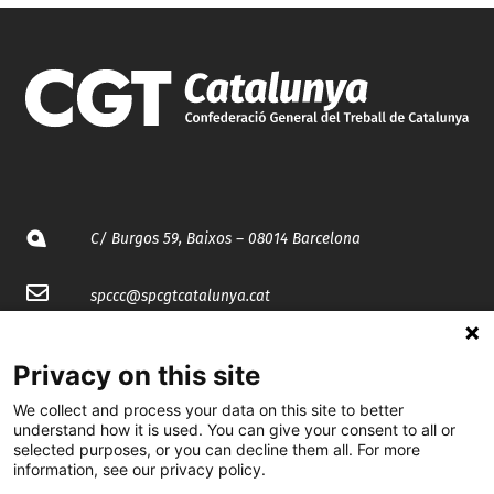
C/ Burgos 59, Baixos – 08014 Barcelona
spccc@
spcgtcatalunya.cat
935 120 481
Privacy on this site
We collect and process your data on this site to better
@CGTCatalunya
understand how it is used. You can give your consent to all or
selected purposes, or you can decline them all. For more
cgtcatalunya
information, see our privacy policy.