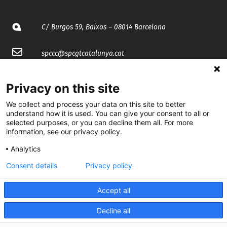
C/ Burgos 59, Baixos – 08014 Barcelona
spccc@
spcgtcatalunya.cat
935 120 481
Privacy on this site
We collect and process your data on this site to better
@CGTCatalunya
understand how it is used. You can give your consent to all or
selected purposes, or you can decline them all. For more
cgtcatalunya
information, see our privacy policy.
CGTCatalunya
Analytics
Consent details
Privacy policy
cgtcatalunya
Accept all
Decline all
Desenvolupat per