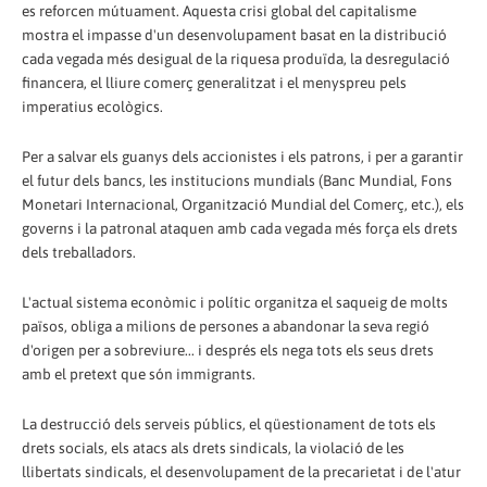
es reforcen mútuament. Aquesta crisi global del capitalisme
mostra el impasse d'un desenvolupament basat en la distribució
cada vegada més desigual de la riquesa produïda, la desregulació
financera, el lliure comerç generalitzat i el menyspreu pels
imperatius ecològics.
Per a salvar els guanys dels accionistes i els patrons, i per a garantir
el futur dels bancs, les institucions mundials (Banc Mundial, Fons
Monetari Internacional, Organització Mundial del Comerç, etc.), els
governs i la patronal ataquen amb cada vegada més força els drets
dels treballadors.
L'actual sistema econòmic i polític organitza el saqueig de molts
països, obliga a milions de persones a abandonar la seva regió
d'origen per a sobreviure... i després els nega tots els seus drets
amb el pretext que són immigrants.
La destrucció dels serveis públics, el qüestionament de tots els
drets socials, els atacs als drets sindicals, la violació de les
llibertats sindicals, el desenvolupament de la precarietat i de l'atur