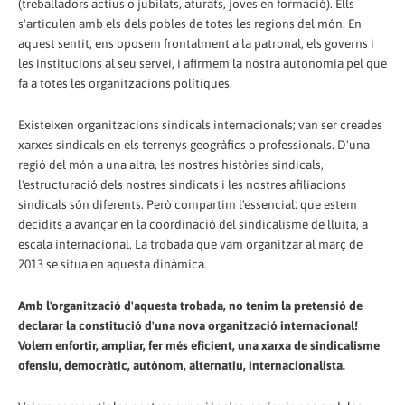
(treballadors actius o jubilats, aturats, joves en formació). Ells
s'articulen amb els dels pobles de totes les regions del món. En
aquest sentit, ens oposem frontalment a la patronal, els governs i
les institucions al seu servei, i afirmem la nostra autonomia pel que
fa a totes les organitzacions polítiques.
Existeixen organitzacions sindicals internacionals; van ser creades
xarxes sindicals en els terrenys geogràfics o professionals. D'una
regió del món a una altra, les nostres històries sindicals,
l'estructuració dels nostres sindicats i les nostres afiliacions
sindicals són diferents. Però compartim l'essencial: que estem
decidits a avançar en la coordinació del sindicalisme de lluita, a
escala internacional. La trobada que vam organitzar al març de
2013 se situa en aquesta dinàmica.
Amb l'organització d'aquesta trobada, no tenim la pretensió de
declarar la constitució d'una nova organització internacional!
Volem enfortir, ampliar, fer més eficient, una xarxa de sindicalisme
ofensiu, democràtic, autònom, alternatiu, internacionalista.