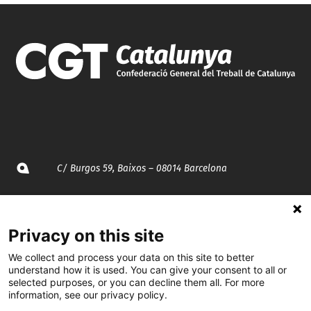
C/ Burgos 59, Baixos – 08014 Barcelona
spccc@
spcgtcatalunya.cat
Privacy on this site
935 120 481
We collect and process your data on this site to better
understand how it is used. You can give your consent to all or
@CGTCatalunya
selected purposes, or you can decline them all. For more
information, see our privacy policy.
cgtcatalunya