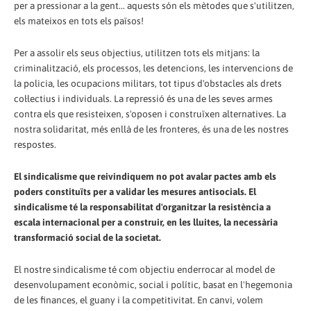
per a pressionar a la gent... aquests són els mètodes que s'utilitzen,
els mateixos en tots els països!
Per a assolir els seus objectius, utilitzen tots els mitjans: la
criminalització, els processos, les detencions, les intervencions de
la policia, les ocupacions militars, tot tipus d'obstacles als drets
col·lectius i individuals. La repressió és una de les seves armes
contra els que resisteixen, s'oposen i construïxen alternatives. La
nostra solidaritat, més enllà de les fronteres, és una de les nostres
respostes.
El sindicalisme que reivindiquem no pot avalar pactes amb els
poders constituïts per a validar les mesures antisocials. El
sindicalisme té la responsabilitat d'organitzar la resistència a
escala internacional per a construir, en les lluites, la necessària
transformació social de la societat.
El nostre sindicalisme té com objectiu enderrocar al model de
desenvolupament econòmic, social i polític, basat en l'hegemonia
de les finances, el guany i la competitivitat. En canvi, volem