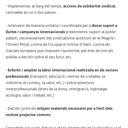
- Implementar, al llarg del temps,
accions de solidaritat sindical
,
centrades en un o dos països.
- Intervenir de manera unitària i coordinada per a
donar suport a
lluites i campanyes internacionals
preexistents: suport al poble
palestí, reconeixement del sindicalisme autònom en el Magrib i
l'Orient Mitjà, contra de l'ocupació militar d'Haití, contra els
tractats europeus que imposen l'austeritat, pel dret de tots els
pobles a decidir sobre el seu futur, etc.
-
Enfortir i ampliar la labor internacional realitzada en els sectors
professionals
(transport, educació, centres de cridades, la
indústria, el comerç, la salut, etc.) i sobre qüestions
interprofessionals (drets de la dona, immigració, habitatge,
ecologia, salut i treball, etc.)
- Decidir junts els
mitjans materials necessaris per a l'èxit dels
nostres projectes comuns
.
Convidem a que ens diguin si estan interessats en la iniciativa, si el