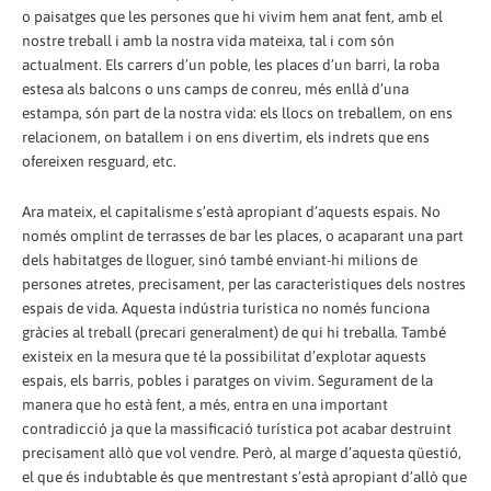
o paisatges que les persones que hi vivim hem anat fent, amb el
nostre treball i amb la nostra vida mateixa, tal i com són
actualment. Els carrers d’un poble, les places d’un barri, la roba
estesa als balcons o uns camps de conreu, més enllà d’una
estampa, són part de la nostra vida: els llocs on treballem, on ens
relacionem, on batallem i on ens divertim, els indrets que ens
ofereixen resguard, etc.
Ara mateix, el capitalisme s’està apropiant d’aquests espais. No
només omplint de terrasses de bar les places, o acaparant una part
dels habitatges de lloguer, sinó també enviant-hi milions de
persones atretes, precisament, per las característiques dels nostres
espais de vida. Aquesta indústria turística no només funciona
gràcies al treball (precari generalment) de qui hi treballa. També
existeix en la mesura que té la possibilitat d’explotar aquests
espais, els barris, pobles i paratges on vivim. Segurament de la
manera que ho està fent, a més, entra en una important
contradicció ja que la massificació turística pot acabar destruint
precisament allò que vol vendre. Però, al marge d’aquesta qüestió,
el que és indubtable és que mentrestant s’està apropiant d’allò que