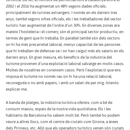
2002 i el 2016 ha augmentat un 48% segons dades oficials,
principalment de turistes estrangers. I només en els darrers tres
anys, també segons xifres oficials, els i les treballadores del sector
turístic han augmentat de l’ordre d’un 30%. En diverses zones ara
mateix l’hosteleria i el comerç són el principal sector productiu, en
termes de gent que hi treballa. En paral·lel també són dels sectors
on hi ha més precarietat laboral, menys capacitat de les persones
que hi treballen de defensar-se i on han caigut més els salaris en els
darrers anys. En gran mesura, els beneficis de la industria del
turisme provenen d’una explotació laboral salvatge en molts casos.
Moltes de nosaltres en coneixem casos. Però l’explotació que ens
imposa el turisme no només rau on hi ha una relació laboral,
reconeguda o no amb papers, i amb un salari de per mig. Intento
explicar-me.
A banda de platges, la indústria turística ofereix, com a bé de
consum massiu, espais de la nostra vida quotidiana. Els i les
habitants de Barcelona ho sabem molt bé. Però també ho podem
veure a altres llocs, com el centre de ciutats com Girona, a àrees
dels Pirineus, etc. Allò que els operadors turístics venen són ciutats