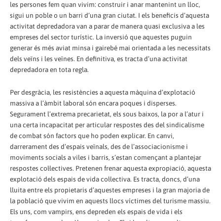
les persones fem quan vivim: construir i anar mantenint un lloc,
sigui un poble o un barri d’una gran ciutat. I els beneficis d’aquesta
activitat depredadora van a parar de manera quasi exclusiva a les
empreses del sector turístic. La inversió que aquestes puguin
generar és més aviat minsa i gairebé mai orientada a les necessitats
dels veïns i les veïnes. En definitiva, es tracta d’una activitat
depredadora en tota regla.
Per desgràcia, les resistències a aquesta màquina d’explotació
massiva a l’àmbit laboral són encara poques i disperses.
Segurament l’extrema precarietat, els sous baixos, la por a l’atur i
una certa incapacitat per articular respostes des del sindicalisme
de combat són factors que ho poden explicar. En canvi,
darrerament des d’espais veïnals, des de l’associacionisme i
moviments socials a viles i barris, s’estan començant a plantejar
respostes col·lectives. Pretenen frenar aquesta expropiació, aquesta
explotació dels espais de vida col·lectiva. Es tracta, doncs, d’una
lluita entre els propietaris d’aquestes empreses i la gran majoria de
la població que vivim en aquests llocs víctimes del turisme massiu.
Els uns, com vampirs, ens depreden els espais de vida i els