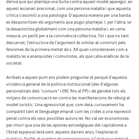
deriva que qui planteja una lluita contra aquest model aparegui, en
aquest escenari precuinat, com una persona malalta i que aquesta
crítica s’assimili a una patologia. D’aquesta manera per una banda
es desautoritzen els arguments que pugui plantejar. I, per l’altra, se
la desautoritza globalment com una persona malalta i, en certa
mesura, un perill per a la convivència col·lectiva. Tot i que no tant
descarnat, l’estructura de l’argument és similar al construït pels
feixismes de la primera meitat de s. XX quan consideraven com a
malalts/es a anarquistes i comunistes, als que calia eradicar de la
societat.
Arribats a aquest punt ens podem preguntar el perquè d’aquesta
virulència general de la política institucional (des d’algunes
personalitats dels “comuns” i ERC fins al PP) i de gairebé tots els
mitjans de comunicació en contra les manifestacions de rebuig al
model turístic. Una agressivitat que, com deia, curiosament ha
compartit tant el llenguatge emprat com les crides a una repressió
penal contra els seus possibles autors/es. No cal ser economistes
per intuir que una de les apostes estratègiques del capitalisme a
l’Estat espanyol està sent, aquests darrers anys, l’explotació
turística. De fet, el nombre de pernoctacions a Catalunya entre el