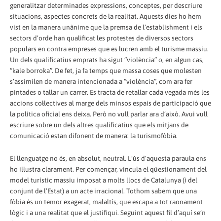
generalitzar determinades expressions, conceptes, per descriure
situacions, aspectes concrets de la realitat. Aquests dies ho hem
vist en la manera unànime que la premsa de l’establishment i els
sectors d’orde han qualificat les protestes de diversos sectors
populars en contra empreses que es lucren amb el turisme massiu.
Un dels qualificatius emprats ha sigut “violència” o, en algun cas,
“kale borroka”. De fet, ja fa temps que massa coses que molesten
s’assimilen de manera intencionada a “violència”, com ara fer
pintades o tallar un carrer. Es tracta de retallar cada vegada més les
accions col·lectives al marge dels minsos espais de participació que
la política oficial ens deixa. Però no vull parlar ara d’això. Avui vull
escriure sobre un dels altres qualificatius que els mitjans de
comunicació estan difonent de manera: la turismofòbia.
El llenguatge no és, en absolut, neutral. L’ús d’aquesta paraula ens
ho il·lustra clarament. Per començar, vincula el qüestionament del
model turístic massiu imposat a molts llocs de Catalunya (i del
conjunt de l’Estat) a un acte irracional. Tothom sabem que una
fòbia és un temor exagerat, malaltís, que escapa a tot raonament
lògic i a una realitat que el justifiqui. Seguint aquest fil d’aquí se’n