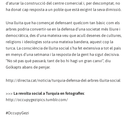
d’aturar la construcció del centre comercial i, per descomptat, no
ha donat cap resposta a un poble que està exigint la seva dimissió.
Una lluita que ha començat defensant quelcom tan bàsic com els
arbres podria convertir-se en la defensa d’una societat més lliure i
democràtica, des d’una mateixa veu que acull desenes de cultures,
religions i ideologies sota una mateixa bandera, aquest cop la
turca. La consciència de lluita social s’ha fet extensiva a tot el país
en menys d’una setmana i la resposta de la gent ha sigut decisiva.
“No sé pas què passarà, tant de bo hi hagi un gran canvi”, diu
Golkapts abans de penjar.
http://directa.cat/noticia/turquia-defensa-del-arbres-lluita-social
>>>
La revolta social a Turquia en fotografies
:
http://occupygezipics.tumblr.com/
#OccupyGezi