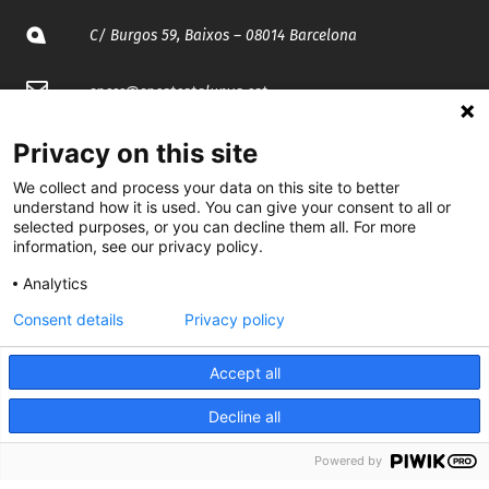
C/ Burgos 59, Baixos – 08014 Barcelona
spccc@
spcgtcatalunya.cat
935 120 481
Privacy on this site
We collect and process your data on this site to better
understand how it is used. You can give your consent to all or
@CGTCatalunya
selected purposes, or you can decline them all. For more
information, see our privacy policy.
cgtcatalunya
Analytics
CGTCatalunya
Consent details
Privacy policy
cgtcatalunya
Accept all
Decline all
Desenvolupat per
Powered by