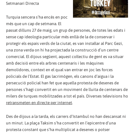
Setmanari Directa
Turquia sencera s’ha encès en poc
més que un cap de setmana. El
passat dilluns 27 de maig, un grup de persones, de totes les edats i
sense cap ideologia particular més enllà de la de conservar i
protegir els espais verds de la ciutat, es van instal·lar al Parc Gezi,
una zona verda on hi ha projectada la construcció d’un centre
comercial. El dijous següent, aquest col·lectiu de gent es va situar
amb decisió entre els arbres centenaris i les màquines
demolidores, context en el qual van entrar en joc les forces
policials de l’Estat. El gas lacrimògen, els canons d’aigua i la
persecució policial han fet que aquella protesta de desenes de
persones s’hagi convertit en un moviment de lluita de centenars de
milers de turques mobilitzades a tot el país. Diverses televisions ho
retransmeten en directe per internet
.
Des de dijous a la tarda, els carrers d’Istambul no han descansat ni
un minut. La plaça Taksim s’ha convertit en l’epicentre d’una
protesta constant que s’ha multiplicat a desenes o potser