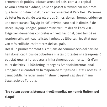
centenars de pobles i ciutats arreu del país, com a la capital
Ankara, Esmirna o Adana, i que ha passat a reivindicar molt més
que la no construcció d’un centre comercial al Park Gezi. Persones
de totes les edats, de tots els grups ètnics, dones i homes, criden en
una mateixa veu “Tayyip istifa!”, reivindicant així la dimissió de
Recep Tayyip Erdogan, primer ministre turc des de l’any 2003.
Exigeixen demandes concretes a nivell nacional, però també es
respiren crits anti-capitalistes i anhels de llibertat i igualtat que
van més enllà de les fronteres del seu país.
Des d’un primer moment els mitjans de comunicació del país no
han donat cap tipus de cobertura ni a les protestes ni a la repressió
policial, quan a hores d’ara ja hi ha almenys dos morts, més d’un
miler de ferits i 1.700 detinguts segons Amnistia Internacional.
Erdogan té el control de la majoria de mitjans de l’Estat i només un
canal públic ha retransmès finalment aquest cap de setmana
l’exaltació de Turquia.
"No volem aquest sistema a nivell mundial, no només lluitem pel
d'aquí"