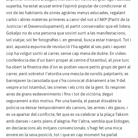
superba, ha estat acusat entre l'opinió popular de condicionar el
vot de les habitants de zones agràries menys educades, regalant
carbó i altres matèries primeres a canvi del vot a l’AKP (Partit de la
Justicia i el Desenvolupament), el partit conservador que ell lidera.
Gokalps no és una persona que sovint surti a les manifestacions,
sol viatjar, sol fer fotografies i, en general, busca estar tranquil. Tot i
així, aquesta espurna de revolució l’ha agafat al seu país i aquest
cop ha volgut sortir al carrer, sense cap mena de dubte. En video-
conferència des d’un barri proper al centre d’Istambul, el jove turc
ha obert la finestra des d’on es podien veure petits grups de gent al
carrer, però sobretot t’atordia una mescla de sorolls palpitants; es
barrejaven la cassolada que s’ha convocat diàriament a les 9 del
vespre a tot Istambul, les sirenes i els crits de la gent. Es respiren
aires de grans esdeveniments i fins i tot de victòria, degut
segurament a dos motius. Per una banda, el passat dissabte la
policia va deixar temporalment els canons, les armes i els gasos, i
es va apartar del conflicte, fet que es va celebrar a la plaça Taksim
amb danses i cants plens d’alegria. Per l’altra, sembla que Erdogan,
en declaracions als mitjans convencionals, s’hagi fet una mica
enrere en la seva posició, tot i que en cap moment ha parlat