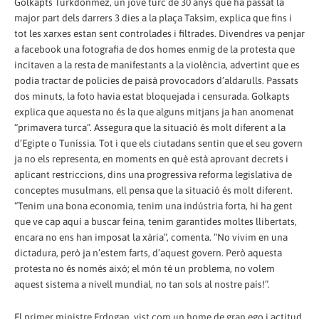
Golkapts Turkdonmez, un jove turc de 30 anys que ha passat la
major part dels darrers 3 dies a la plaça Taksim, explica que fins i
tot les xarxes estan sent controlades i filtrades. Divendres va penjar
a facebook una fotografia de dos homes enmig de la protesta que
incitaven a la resta de manifestants a la violència, advertint que es
podia tractar de policies de paisà provocadors d’aldarulls. Passats
dos minuts, la foto havia estat bloquejada i censurada. Golkapts
explica que aquesta no és la que alguns mitjans ja han anomenat
“primavera turca”. Assegura que la situació és molt diferent a la
d’Egipte o Tuníssia. Tot i que els ciutadans sentin que el seu govern
ja no els representa, en moments en què està aprovant decrets i
aplicant restriccions, dins una progressiva reforma legislativa de
conceptes musulmans, ell pensa que la situació és molt diferent.
“Tenim una bona economia, tenim una indústria forta, hi ha gent
que ve cap aquí a buscar feina, tenim garantides moltes llibertats,
encara no ens han imposat la xària”, comenta. “No vivim en una
dictadura, però ja n’estem farts, d’aquest govern. Però aquesta
protesta no és només això; el món té un problema, no volem
aquest sistema a nivell mundial, no tan sols al nostre país!”.
El primer ministre Erdogan, vist com un home de gran ego i actitud