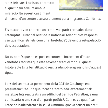
atacs feixistes i racistes contra tot
el que tingui a veure amb la
migració. En aquest cas l’intent
d’incendi d’un centre d’assessorament per a migrants a Califòrnia.
Els atacants van cometre un error i van patir cremades durant
l’atemptat. Durant el relat de la notícia al Telenotícies vespre es
van qualificar els fets com una “bretolada”, davant la estupefacció
dels espectadors.
No és només que no es posi en context l’increment d’atacs
xenòfobs i racistes que està havent per tot el món. El que és
intolerable és la banalització realitzada sobre agressions d’aquest
tipus.
I des del secretariat permanent de la CGT de Catalunya ens
preguntem: S’hauria qualificat de ‘bretolada’ exactament els
mateixos fets realitzats a un edifici del barri de Pedralbes, a una
comissaria, o una seu d’un partit polític?. Com es va qualificar
l’atac de la ultradreta a la seu d’Òmnium, que va causar un petit