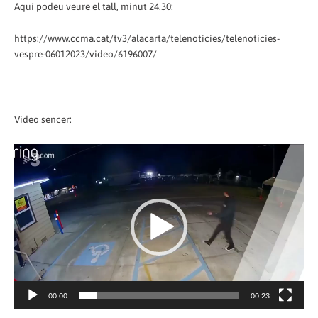
Aquí podeu veure el tall, minut 24.30:
https://www.ccma.cat/tv3/alacarta/telenoticies/telenoticies-
vespre-06012023/video/6196007/
Video sencer:
Reproductor
de
vídeo
00:00
00:23