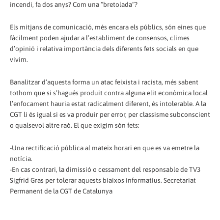
incendi, fa dos anys? Com una “bretolada”?
Els mitjans de comunicació, més encara els públics, són eines que
fàcilment poden ajudar a l’establiment de consensos, climes
d’opinió i relativa importància dels diferents fets socials en que
vivim.
Banalitzar d’aquesta forma un atac feixista i racista, més sabent
tothom que si s’hagués produit contra alguna elit econòmica local
l’enfocament hauria estat radicalment diferent, és intolerable. A la
CGT li és igual si es va produir per error, per classisme subconscient
o qualsevol altre raó. El que exigim són fets:
-Una rectificació pública al mateix horari en que es va emetre la
notícia.
-En cas contrari, la dimissió o cessament del responsable de TV3
Sigfrid Gras per tolerar aquests biaixos informatius. Secretariat
Permanent de la CGT de Catalunya