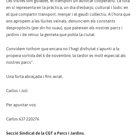
Les visites son guiades, el transport un autocar cooperatiu. La ruta
en sí representa en la pràctica, un dia d'esbarjo, cultural i lúdic en
el que compartir transport, menjar i el gaudi col·lectiu. A l'hora que
ens apropem a les lluites veïnals, denunciem els constants
despropòsits (per dir-ho suau), que pateixen els nostres parcs i
jardins i de retruc la genteta que pobla la ciutat.
Convidem tothom que encara no l'hagi disfrutat s'apunti a la
propera sortida del 6 de novembre, la tardor es molt especial als
nostres parcs".
Una forta abraçada i fins aviat,
Carlos i Juli
Per apuntar-vos:
Carlos 637 220276
Secció Sindical de la CGT a Parcs i Jardins.