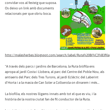
convidar-vos al festeig que suposa.
Os deixo un link amb documents
relacionats per que obriu boca.
http://malesherbes.blogspot.com/search/label/Ruta%20Bi%C3%B3fila
"A través dels parcs i jardins de Barcelona, la Ruta biòfila ens
apropa al jardí Costa i Llobera, al parc del Centre del Poble Nou, als
antiaeris del Parc dels Tres Turons, al jardí Eclèctic del Laberint
d'Horta i a la masia de Can Soler a Collserola on dinarem i més...
La biofília, els nostres lligams innats amb tot el que es viu, i la
història de la nostra ciutat fan de fil conductor de la Ruta.