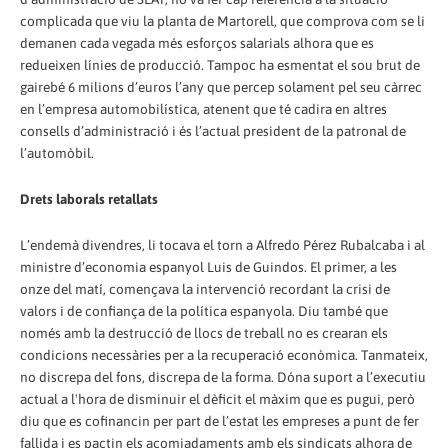
complicada que viu la planta de Martorell, que comprova com se li
demanen cada vegada més esforços salarials alhora que es
redueixen línies de producció. Tampoc ha esmentat el sou brut de
gairebé 6 milions d’euros l’any que percep solament pel seu càrrec
en l’empresa automobilística, atenent que té cadira en altres
consells d’administració i és l’actual president de la patronal de
l’automòbil.
Drets laborals retallats
L’endemà divendres, li tocava el torn a Alfredo Pérez Rubalcaba i al
ministre d’economia espanyol Luis de Guindos. El primer, a les
onze del matí, començava la intervenció recordant la crisi de
valors i de confiança de la política espanyola. Diu també que
només amb la destrucció de llocs de treball no es crearan els
condicions necessàries per a la recuperació econòmica. Tanmateix,
no discrepa del fons, discrepa de la forma. Dóna suport a l’executiu
actual a l'hora de disminuir el dèficit el màxim que es pugui, però
diu que es cofinancin per part de l’estat les empreses a punt de fer
fallida i es pactin els acomiadaments amb els sindicats alhora de