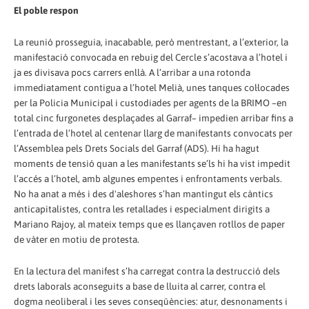
El poble respon
La reunió prosseguia, inacabable, però mentrestant, a l’exterior, la
manifestació convocada en rebuig del Cercle s’acostava a l’hotel i
ja es divisava pocs carrers enllà. A l’arribar a una rotonda
immediatament contigua a l’hotel Melià, unes tanques col·locades
per la Policia Municipal i custodiades per agents de la BRIMO –en
total cinc furgonetes desplaçades al Garraf– impedien arribar fins a
l’entrada de l’hotel al centenar llarg de manifestants convocats per
l’Assemblea pels Drets Socials del Garraf (ADS). Hi ha hagut
moments de tensió quan a les manifestants se’ls hi ha vist impedit
l’accés a l’hotel, amb algunes empentes i enfrontaments verbals.
No ha anat a més i des d'aleshores s’han mantingut els càntics
anticapitalistes, contra les retallades i especialment dirigits a
Mariano Rajoy, al mateix temps que es llançaven rotllos de paper
de vàter en motiu de protesta.
En la lectura del manifest s’ha carregat contra la destrucció dels
drets laborals aconseguits a base de lluita al carrer, contra el
dogma neoliberal i les seves conseqüències: atur, desnonaments i