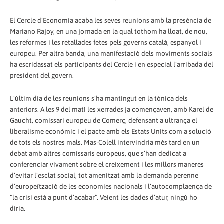
El Cercle d’Economia acaba les seves reunions amb la presència de
Mariano Rajoy, en una jornada en la qual tothom ha lloat, de nou,
les reformes i les retallades fetes pels governs català, espanyol i
europeu. Per altra banda, una manifestació dels moviments socials
ha escridassat els participants del Cercle i en especial l’arribada del
president del govern.
L’últim dia de les reunions s’ha mantingut en la tònica dels
anteriors. A les 9 del matí les xerrades ja començaven, amb Karel de
Gaucht, comissari europeu de Comerç, defensant a ultrança el
liberalisme econòmic i el pacte amb els Estats Units com a solució
de tots els nostres mals. Mas-Colell intervindria més tard en un
debat amb altres comissaris europeus, que s’han dedicat a
conferenciar vivament sobre el creixement i les millors maneres
d’evitar l’esclat social, tot amenitzat amb la demanda perenne
d’europeïtzació de les economies nacionals i l’autocomplaença de
“la crisi està a punt d’acabar”. Veient les dades d’atur, ningú ho
diria.