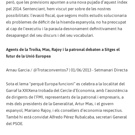
però, que les previsions apunten a una nova pujada d’aquest índex
pel 2014. Sentenciant, hem viscut per sobre de les nostres
possibilitats: l’evasió fiscal, que segons molts estudis solucionaria
els problemes de dèficit de la hisenda espanyola, no ha preocupat
al cap de l’executiu i la paraula desnonament definitivament ha
desaparegut del seu discurs i del seu vocabulari.
Agents de la Troika, Mas, Rajoy i la patronal debaten a Sitges el
futur de la Unió Europea
Arnau Garcia / @Trotaconventos7 | 01/06/2013 - Setmanari Directa
Sota el lema "perquè Europa funcioni” es celebra a la localitat del
Garraf la XXIXena trobada del Cercle d’Economia, amb l’assistència
de dirigents de l’FMI, representants de la patronal i empresaris, a
més dels presidents de la Generalitat, Artur Mas, i el govern
espanyol, Mariano Rajoy, i els consellers d’economia respectius.
També hi està convidat Alfredo Pérez Rubalcaba, secretari General
del PSOE.