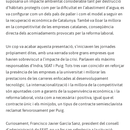
suposaria un impacte ambiental considerable tant per destrucció
d’hàbitats protegits com per la dificultat en l’abastiment d’aigua, es
va configurar com un dels pals de paller i com el model a seguir en
la recuperació econòmica de Catalunya. També va lloar la millora
en la competitivitat de les empreses catalanes, conseqüència
directa dels acomiadaments provocats per la reforma laboral.
Un cop va acabar aquesta presentació, s’iniciaven les jornades
pròpiament dites, amb una xerrada sobre grans empreses que
havien sobreviscut a l’impacte de la crisi. Parlaven els màxims
responsables d’Indra, SEAT i Puig. Tots tres van coincidir en reforçar
la presència de les empreses a la universitat i millorar les
prestacions de les carreres enfocades al desenvolupament
tecnològic. La internacionalització i la millora de la competitivitat
són apuntades com a garants de la supervivència econòmica, i la
reforma laboral, vista com a necessària i positiva, igual que el
contracte únic i els minijobs, un tipus de contracte semiesclavista
reclamat fervorosament per Puig.
Curiosament, Francisco Javier García Sanz, president del consell
d’administració de SEAT, no va fer cap referència a la situació