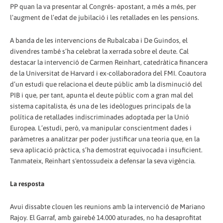
PP quan la va presentar al Congrés- apostant, a més a més, per
l’augment de l’edat de jubilació i les retallades en les pensions.
A banda de les intervencions de Rubalcaba i De Guindos, el
divendres també s’ha celebrat la xerrada sobre el deute. Cal
destacar la intervenció de Carmen Reinhart, catedràtica financera
de la Universitat de Harvard i ex-col·laboradora del FMI. Coautora
d’un estudi que relaciona el deute públic amb la disminució del
PIB i que, per tant, apunta el deute públic com a gran mal del
sistema capitalista, és una de les ideòlogues principals de la
política de retallades indiscriminades adoptada per la Unió
Europea. L’estudi, però, va manipular conscientment dades i
paràmetres a analitzar per poder justificar una teoria que, en la
seva aplicació pràctica, s’ha demostrat equivocada i insuficient.
Tanmateix, Reinhart s'entossudeix a defensar la seva vigència.
La resposta
Avui dissabte clouen les reunions amb la intervenció de Mariano
Rajoy. El Garraf, amb gairebé 14.000 aturades, no ha desaprofitat