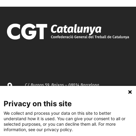
C/ Burgos 59, Baixos – 08014 Barcelona
spccc@
spcgtcatalunya.cat
Privacy on this site
We collect and process your data on this site to better
935 120 481
understand how it is used. You can give your consent to all or
selected purposes, or you can decline them all. For more
information, see our privacy policy.
@CGTCatalunya