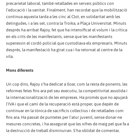
precarietat laboral, també retallades en serveis públics con
l’educació i la sanitat. Finalment, han recordat que la mobilització
continua aquesta tarda a les cinc al Clot, en solidaritat amb les
detingudes, i a les set, contra la Troika, a Plaça Universitat. Minuts
després ha arribat Rajoy, fet que ha intensificat el volum i la crítica
en els crits de les manifestants, sense que les manifestants
superessin el cordó policial que custodiava els empresaris. Minuts
després, la manifestació ha girat cua i ha retornat al centre de la
vila.
Mons diferents
Un cop dins, Rajoy s’ha dedicat a lloar, com la resta de ponents, les
reformes fetes fins ara pel seu executiu, la competitivitat assolida i
la internacionalització de les empreses. Ha promès que no apujarà
l’IVA i que el camí de la recuperació està proper, que depèn de
continuar en la tònica de sacrificis col·lectius i de retallades com
fins ara. Ha passat de puntetes per l’atur juvenil, sense donar-ne
mesures concretes, i ha assegurat que les xifres de maig pel que fa a
la destrucció de treball disminuiran. S'ha oblidat de comentar,