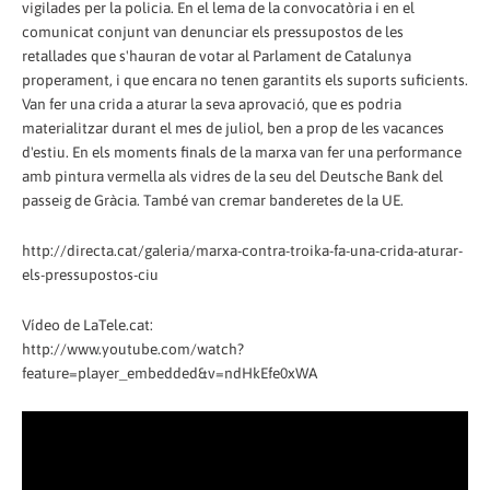
vigilades per la policia. En el lema de la convocatòria i en el
comunicat conjunt van denunciar els pressupostos de les
retallades que s'hauran de votar al Parlament de Catalunya
properament, i que encara no tenen garantits els suports suficients.
Van fer una crida a aturar la seva aprovació, que es podria
materialitzar durant el mes de juliol, ben a prop de les vacances
d'estiu. En els moments finals de la marxa van fer una performance
amb pintura vermella als vidres de la seu del Deutsche Bank del
passeig de Gràcia. També van cremar banderetes de la UE.
http://directa.cat/galeria/marxa-contra-troika-fa-una-crida-aturar-
els-pressupostos-ciu
Vídeo de LaTele.cat:
http://www.youtube.com/watch?
feature=player_embedded&v=ndHkEfe0xWA