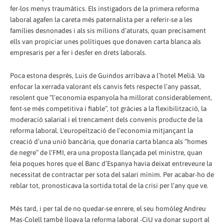
fer-los menys traumàtics. Els instigadors de la primera reforma
laboral agafen la careta més paternalista per a referir-se a les
famílies desnonades i als sis milions d’aturats, quan precisament
ells van propiciar unes polítiques que donaven carta blanca als
empresaris per a fer i desfer en drets laborals.
Poca estona després, Luis de Guindos arribava a l’hotel Melià. Va
enfocar la xerrada valorant els canvis fets respecte l’any passat,
resolent que “l’economia espanyola ha millorat considerablement,
fent-se més competitiva i fiable”, tot gràcies a la flexibilització, la
moderació salarial i el trencament dels convenis producte de la
reforma laboral. L'europeïtzació de l’economia mitjançant la
creació d’una unió bancària, que donaria carta blanca als “homes
de negre” de l’FMI, era una proposta llançada pel ministre, quan
feia poques hores que el Banc d’Espanya havia deixat entreveure la
necessitat de contractar per sota del salari mínim. Per acabar-ho de
reblar tot, pronosticava la sortida total de la crisi per l’any que ve.
Més tard, i per tal de no quedar-se enrere, el seu homòleg Andreu
Mas-Colell també lloava la reforma laboral -CiU va donar suport al