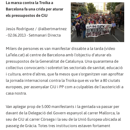
La marxa contra la Troika a
Barcelona fa una crida per aturar
els pressupostos de CiU
Jesús Rodríguez / @albertmartnez
- 02.06.2013 - Setmanari Directa
Milers de persones es van manifestar dissabte a la tarda (vídeo
LaTele.cat) al centre de Barcelona amb l'objectiu d'aturar els
pressupostos de la Generalitat de Catalunya. Una quarantena de
col·lectius convocants i sobretot les sectorials de sanitat, educació
i cultura, entre d'altres, que fa mesos que s'organitzen van aprofitar
la jornada internacional contra la Troika que es va fer a 80 ciutats
europees, per assenyalar CiU i PP com a culpables de l'austericidi a
casa nostra.
Van aplegar prop de 5.000 manifestants i la gentada va passar per
davant de la Delegació del Govern espanyol al carrer Mallorca, la
seu de CiU al carrer Còrsega i la seu de la Unió Europea ubicada al
passeig de Gràcia. Totes tres institucions estaven fortament