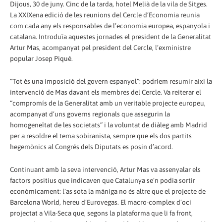
Dijous, 30 de juny. Cinc de la tarda, hotel Melià de la vila de Sitges.
La XXIXena edició de les reunions del Cercle d’Economia reunia
com cada any els responsables de l’economia europea, espanyola i
catalana. Introduïa aquestes jornades el president de la Generalitat
Artur Mas, acompanyat pel president del Cercle, l’exministre
popular Josep Piqué.
“Tot és una imposició del govern espanyol”: podríem resumir així la
intervenció de Mas davant els membres del Cercle. Va reiterar el
“compromís de la Generalitat amb un veritable projecte europeu,
acompanyat d’uns governs regionals que assegurin la
homogeneïtat de les societats” i la voluntat de diàleg amb Madrid
per a resoldre el tema sobiranista, sempre que els dos partits
hegemònics al Congrés dels Diputats es posin d’acord.
Continuant amb la seva intervenció, Artur Mas va assenyalar els
factors positius que indicaven que Catalunya se’n podia sortir
econòmicament: l’as sota la màniga no és altre que el projecte de
Barcelona World, hereu d’Eurovegas. El macro-complex d’oci
projectat a Vila-Seca que, segons la plataforma que li fa front,