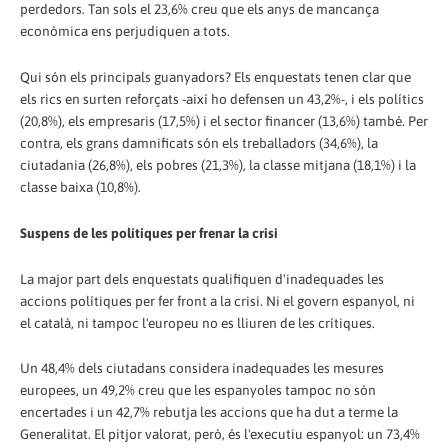
perdedors. Tan sols el 23,6% creu que els anys de mancança
econòmica ens perjudiquen a tots.
Qui són els principals guanyadors? Els enquestats tenen clar que
els rics en surten reforçats -així ho defensen un 43,2%-, i els polítics
(20,8%), els empresaris (17,5%) i el sector financer (13,6%) també. Per
contra, els grans damnificats són els treballadors (34,6%), la
ciutadania (26,8%), els pobres (21,3%), la classe mitjana (18,1%) i la
classe baixa (10,8%).
Suspens de les polítiques per frenar la crisi
La major part dels enquestats qualifiquen d'inadequades les
accions polítiques per fer front a la crisi. Ni el govern espanyol, ni
el català, ni tampoc l'europeu no es lliuren de les crítiques.
Un 48,4% dels ciutadans considera inadequades les mesures
europees, un 49,2% creu que les espanyoles tampoc no són
encertades i un 42,7% rebutja les accions que ha dut a terme la
Generalitat. El pitjor valorat, però, és l'executiu espanyol: un 73,4%