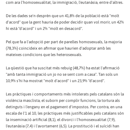
com ara l'homosexualitat, la immigració, l'eutanàsia, entre d'altres.
De les dades se'n desprèn que un 41,8% de la població està "molt
d'acord" que la gent hauria de poder decidir quan vol morir, un 42%
hi està "d'acord" i un 2% "molt en desacord".
Pel que fa a l'adopció per part de parelles homosexuals, la majoria
(78,3%) coincideix en afirmar que haurien d'adoptar amb les
mateixes condicions que les heterosexuals.
La qüestió que ha suscitat més rebuig (48,7%) ha estat l'afirmació
"amb tanta immigració un jo no se sent com a casa". Tan sols un
10,9% s'hi ha mostrat "molt d'acord" i un 23,9% "d'acord".
Les pràctiques i comportaments més intolerats pels catalans són la
violència masclista, el suborn per complir funcions, la tortura als
detinguts i l'engany en el pagament d'impostos. Per contra, en una
escala de l'1 al 10, les pràctiques més justificables pels catalans són
la inseminació artificial (8,1), el divorci i l'homosexualitat (7,9),
l'eutanàsia (7,4) i l'avortament (6,5). La prostitució i el suïcidi han