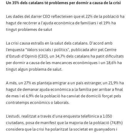
Un 35% dels catalans té problemes per dormir a causa de la crisi
Les dades del darrer CEO reflecteixen que el 22% de la població ha
hagut de recórrer a l'ajuda econòmica de familiars i el 19% ha
tingut problemes de salut
La crisi causa estralls en la salut dels catalans. D'acord amb
l'enquesta "Valors socials i polítics", publicada ahir pel Centre
d'Estudi d'Opinió (CEO), un 34,7% dels catalans ha patit dificultats
per dormir a causa de les mancances econòmiques i un 18,6% ha
tingut algun problema de salut.
A més, un 27% es planteja emigrar a un país estranger, un 21,9% ha
hagut de demanar ajuda econòmica a la família per arribar a final
de mes i el 6,9% de la població ha canviat de domicili forçat pels
contratemps econòmics o laborals.
L'estudi, realitzat a través d'una enquesta telefònica a 1.050
ciutadans, posa de manifest que la majoria de la població (74,8%)
considera que la crisi ha polaritzat la societat en guanyadors i