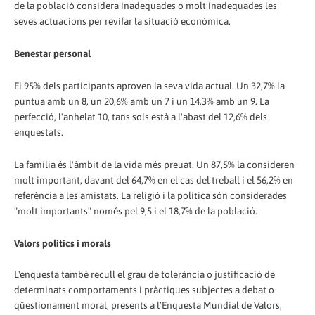
de la població considera inadequades o molt inadequades les
seves actuacions per revifar la situació econòmica.
Benestar personal
El 95% dels participants aproven la seva vida actual. Un 32,7% la
puntua amb un 8, un 20,6% amb un 7 i un 14,3% amb un 9. La
perfecció, l'anhelat 10, tans sols està a l'abast del 12,6% dels
enquestats.
La família és l'àmbit de la vida més preuat. Un 87,5% la consideren
molt important, davant del 64,7% en el cas del treball i el 56,2% en
referència a les amistats. La religió i la política són considerades
"molt importants" només pel 9,5 i el 18,7% de la població.
Valors polítics i morals
L'enquesta també recull el grau de tolerància o justificació de
determinats comportaments i pràctiques subjectes a debat o
qüestionament moral, presents a l’Enquesta Mundial de Valors,