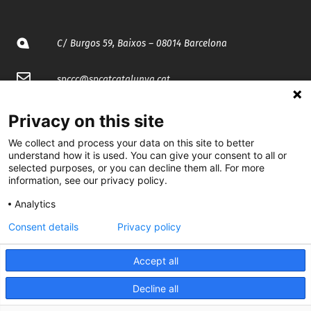
C/ Burgos 59, Baixos – 08014 Barcelona
spccc@
spcgtcatalunya.cat
935 120 481
Privacy on this site
We collect and process your data on this site to better
@CGTCatalunya
understand how it is used. You can give your consent to all or
selected purposes, or you can decline them all. For more
information, see our privacy policy.
cgtcatalunya
Analytics
CGTCatalunya
Consent details
Privacy policy
cgtcatalunya
Accept all
Decline all
Desenvolupat per