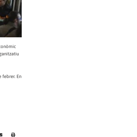
econòmic
ganitzatiu
 febrer. En