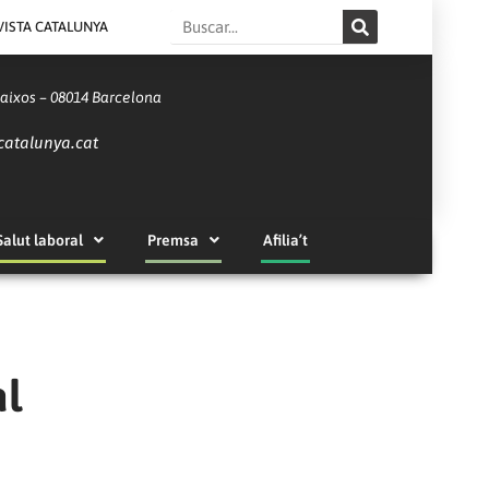
Search
VISTA CATALUNYA
Baixos – 08014 Barcelona
catalunya.cat
Salut laboral
Premsa
Afilia’t
al