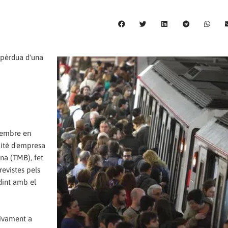
 pèrdua d'una
esembre en
mitè d'empresa
na (TMB), fet
evistes pels
idint amb el
tivament a