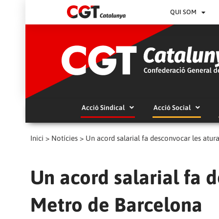
QUI SOM
Acció Sindical
Acció Social
Inici
>
Notícies
>
Un acord salarial fa desconvocar les atur
Un acord salarial fa 
Metro de Barcelona