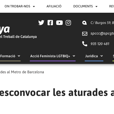
ON TROBAR-NOS
AFILIACIÓ
DOCUMENTS
RE
C/ Burgos 59, 
spccc@
spcgt
935 120 481
Formació
Acció Feminista LGTBIQ+
Jurídica
ades al Metro de Barcelona
desconvocar les aturades 